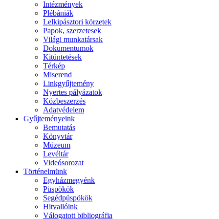
Intézmények
Plébániák
Lelkipásztori körzetek
Papok, szerzetesek
Világi munkatársak
Dokumentumok
Kitüntetések
Térkép
Miserend
Linkgyűjtemény
Nyertes pályázatok
Közbeszerzés
Adatvédelem
Gyűjteményeink
Bemutatás
Könyvtár
Múzeum
Levéltár
Videósorozat
Történelmünk
Egyházmegyénk
Püspökök
Segédpüspökök
Hitvallóink
Válogatott bibliográfia