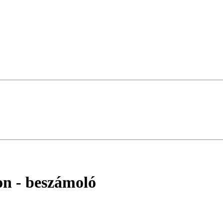
on
- beszámoló