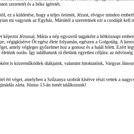
ten szeretetét és a béke ígéretét.
ától, ez a küldetése, hogy a teljes örömöt, Jézust, elvigye minden emb
n mi vagyunk az Egyház, Máriától a szeretetnek ezt a csodáját kell me
képezni Jézussal. Mária a nép egyszerű tagjaként a hétköznapi emberek é
re, végigkísérve Őt egész élete folyamán, egészen a Golgotáig. A keres
éget, amely végleges győzelmet hoz a gonosz és a halál felett. Ezért le
tünk során. Így találhatunk rá életünk egyetlen céljára: az üdvösség f
óként is közreműködtek diákjaink, valamint hitoktatónk, Vargyas Jáno
ért véget, amelyben a Szűzanya szobrát kísérve részt vettek a nagycsop
mádás zárta. Június 13-án ismét találkozunk!