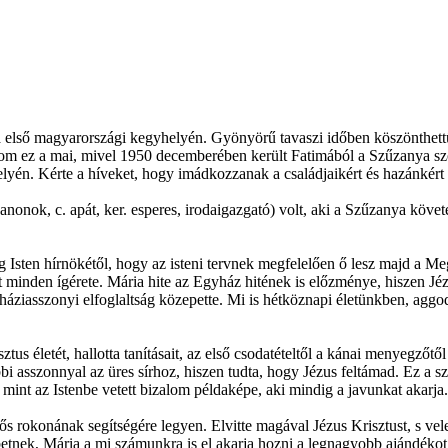
 első magyarországi kegyhelyén. Gyönyörű tavaszi időben köszönthettü
alom ez a mai, mivel 1950 decemberében került Fatimából a Szűzanya szo
yén. Kérte a híveket, hogy imádkozzanak a családjaikért és hazánkért 
onok, c. apát, ker. esperes, irodaigazgató) volt, aki a Szűzanya követé
eg Isten hírnökétől, hogy az isteni tervnek megfelelően ő lesz majd a Meg
t minden ígérete. Mária hite az Egyház hitének is előzménye, hiszen Jézu
áziasszonyi elfoglaltság közepette. Mi is hétköznapi életünkben, agg
tus életét, hallotta tanításait, az első csodatételtől a kánai menyegzőtő
i asszonnyal az üres sírhoz, hiszen tudta, hogy Jézus feltámad. Ez a szil
int az Istenbe vetett bizalom példaképe, aki mindig a javunkat akarja.
 rokonának segítségére legyen. Elvitte magával Jézus Krisztust, s vele 
betnek, Mária a mi számunkra is el akarja hozni a legnagyobb ajándékot: