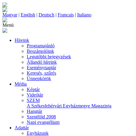
Magyar
|
English
|
Deutsch
|
Francais
|
Italiano
Menü
Híreink
Programajánló
Beszámolóink
Legutóbbi bejegyzések
Állandó híreink
Eseménynaptár
Keresés, szűrés
Ünnepkörök
Média
Képtár
Videótár
SZEM
A Székesfehérvári Egyházmegye Magazinja
Hangtár
Szentföld 2008
Napi evangélium
Adattár
Egyházunk