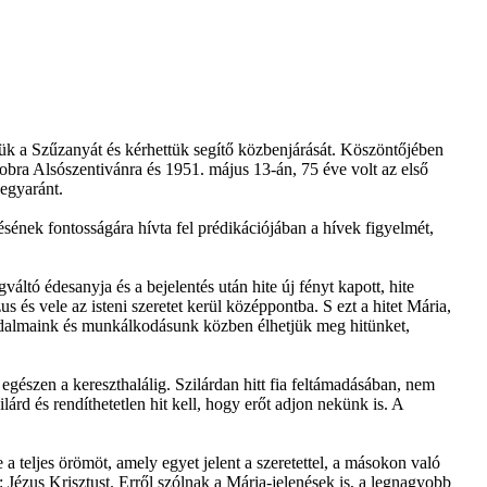
k a Szűzanyát és kérhettük segítő közbenjárását. Köszöntőjében
bra Alsószentivánra és 1951. május 13-án, 75 éve volt az első
egyaránt.
sének fontosságára hívta fel prédikációjában a hívek figyelmét,
váltó édesanyja és a bejelentés után hite új fényt kapott, hite
s és vele az isteni szeretet kerül középpontba. S ezt a hitet Mária,
odalmaink és munkálkodásunk közben élhetjük meg hitünket,
l egészen a kereszthalálig. Szilárdan hitt fia feltámadásában, nem
árd és rendíthetetlen hit kell, hogy erőt adjon nekünk is. A
a teljes örömöt, amely egyet jelent a szeretettel, a másokon való
 Jézus Krisztust. Erről szólnak a Mária-jelenések is, a legnagyobb