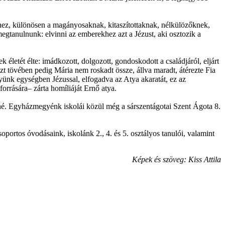
erhez, különösen a magányosaknak, kitaszítottaknak, nélkülözőknek,
gtanulnunk: elvinni az emberekhez azt a Jézust, aki osztozik a
letét élte: imádkozott, dolgozott, gondoskodott a családjáról, eljárt
zt tövében pedig Mária nem roskadt össze, állva maradt, átérezte Fia
gyünk egységben Jézussal, elfogadva az Atya akaratát, ez az
orrására– zárta homíliáját Ernő atya.
sné. Egyházmegyénk iskolái közül még a sárszentágotai Szent Ágota 8.
ortos óvodásaink, iskolánk 2., 4. és 5. osztályos tanulói, valamint
Képek és szöveg: Kiss Attila