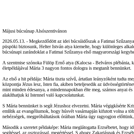
Májusi búcsúnap Alsószentivánon
2026.05.13. - Megkezdődött az idei búcsúidőszak a Fatimai Szűzanya
püspöki biztosunk, Helter István atya kiemelte, hogy különleges alk
búcsúnapi zarándoklat a Fatimai Szűzanya első magyarországi kegyhel
A szentmise szónoka Fülöp Ernő atya (Kalocsa - Belváros plébánia, kan
életpéldájával Mária 3 nagyon fontos dologra is megtanít bennünket.
Az első a hit példája: Mária tiszta szívű, ártatlan leányzóként tudta m
központja Jézus lesz, Isten fia, akiben beteljesedik az üdvösségtörténe
mint minden édesanya, a mindennapokban élte meg, számos anyai és h
alakíthatjuk ki Istennel való kapcsolatunkat.
S Mária bennünket is segít Jézushoz elvezetni. Mária végigkísérte Krisz
említik az evangéliumok, hogy húsvét vasárnapján kifutott volna a több
nehézségek, megpróbáltatások óráiban Mária úgy ragyogjon előttünk, m
Második a szeretet példaképe: Mária meglátogatta Erzsébetet, hogy idős
segítéssel, az osztozással, megértéssel. S ahogy Zakariásnak és Erzsé