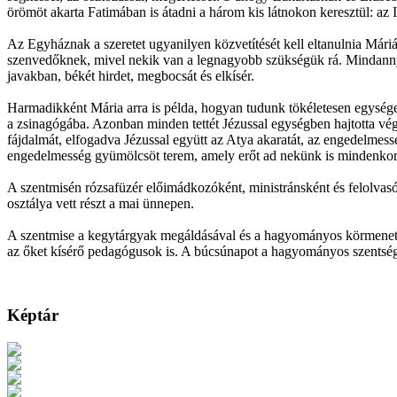
örömöt akarta Fatimában is átadni a három kis látnokon keresztül: az Is
Az Egyháznak a szeretet ugyanilyen közvetítését kell eltanulnia Mári
szenvedőknek, mivel nekik van a legnagyobb szükségük rá. Mindannyia
javakban, békét hirdet, megbocsát és elkísér.
Harmadikként Mária arra is példa, hogyan tudunk tökéletesen egységet 
a zsinagógába. Azonban minden tettét Jézussal egységben hajtotta vég
fájdalmát, elfogadva Jézussal együtt az Atya akaratát, az engedelmess
engedelmesség gyümölcsöt terem, amely erőt ad nekünk is mindenkor éle
A szentmisén rózsafüzér előimádkozóként, ministránsként és felolvas
osztálya vett részt a mai ünnepen.
A szentmise a kegytárgyak megáldásával és a hagyományos körmenettel 
az őket kísérő pedagógusok is. A búcsúnapot a hagyományos szentségi
Képtár