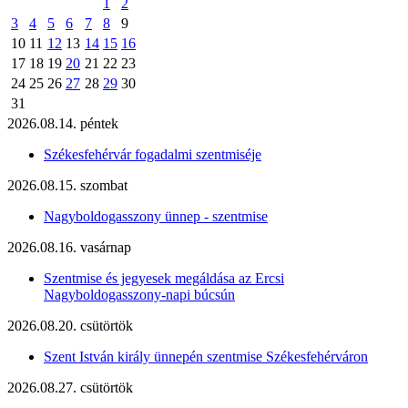
1
2
3
4
5
6
7
8
9
10
11
12
13
14
15
16
17
18
19
20
21
22
23
24
25
26
27
28
29
30
31
2026.08.14. péntek
Székesfehérvár fogadalmi szentmiséje
2026.08.15. szombat
Nagyboldogasszony ünnep - szentmise
2026.08.16. vasárnap
Szentmise és jegyesek megáldása az Ercsi
Nagyboldogasszony-napi búcsún
2026.08.20. csütörtök
Szent István király ünnepén szentmise Székesfehérváron
2026.08.27. csütörtök