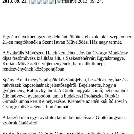
2013. 09. 21. |
|
2013. 09. 24.
Egy élményekben gazdag délutánt töltöttek el azok, akik szeptember
21-én megtöltötték a Szent István Művelődési Ház nagy termét.
A Szakrális Művészeti Hetek keretében, Jovián György Munkácsy
díjas festőművész kiállítása állt, a Székesfehérvári Egyházmegye,
Kortárs Művészeti Gyűjteményének, harmadik ünnepi
rendezvényének középpontjában.
Spányi Antal megyés püspök köszöntőjében, beszélt az egyház és a
művészek kapcsolatának jelentőségéről. Bejelentette, hogy a
gyűjtemény, Rabóczky Judit: A Giotto angyalai című, hét darabból
álló művével gyarapodott, ami a budakeszi Prohászka Ottokár
Gimnáziumba került elhelyezésre. Kiemelte az idén kiállító Jovián
György művészetének humánumát.
A beszéd után egy rövidfilm került bemutatásra a Giottó angyalai
szobrok átadásáról.
Ezután Szemadám György Munkácsy díjas festőművész, a Magyar