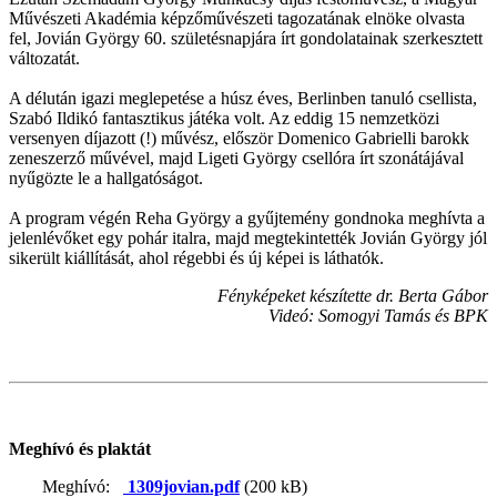
Művészeti Akadémia képzőművészeti tagozatának elnöke olvasta
fel, Jovián György 60. születésnapjára írt gondolatainak szerkesztett
változatát.
A délután igazi meglepetése a húsz éves, Berlinben tanuló csellista,
Szabó Ildikó fantasztikus játéka volt. Az eddig 15 nemzetközi
versenyen díjazott (!) művész, először Domenico Gabrielli barokk
zeneszerző művével, majd Ligeti György csellóra írt szonátájával
nyűgözte le a hallgatóságot.
A program végén Reha György a gyűjtemény gondnoka meghívta a
jelenlévőket egy pohár italra, majd megtekintették Jovián György jól
sikerült kiállítását, ahol régebbi és új képei is láthatók.
Fényképeket készítette dr. Berta Gábor
Videó: Somogyi Tamás és BPK
Meghívó és plaktát
Meghívó:
1309jovian.pdf
(200 kB)