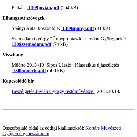
Plakát:
1309jovian.pdf
(564 kB)
Elhangzott szövegek
Spányi Antal köszöntője:
1309spanyi.pdf
(41 kB)
Szemadám György "Ünneprontás-féle Jovián Györgynek":
1309szemadam.pdf
(74 kB)
Visszhang
Műértő 2013 /10 Sipos László : Klasszikus újjászületés
1309muerto.pdf
(500 kB)
Kapcsolódó hír
Beszélgetés Jovián György festőművésszel
2013.10.18.
Összefoglaló oldal az eddigi kiállításokról:
Kortárs Művészeti
Gyűjtemény beszámolói