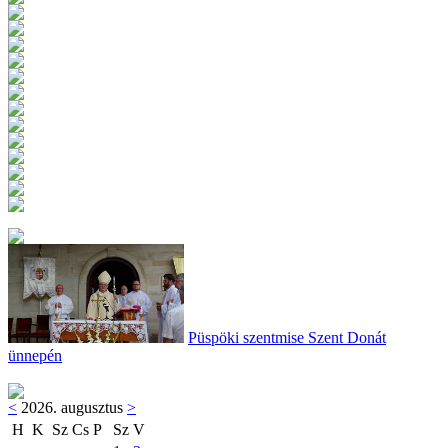
Püspöki szentmise Szent Donát
ünnepén
<
2026. augusztus
>
H
K
Sz
Cs
P
Sz
V