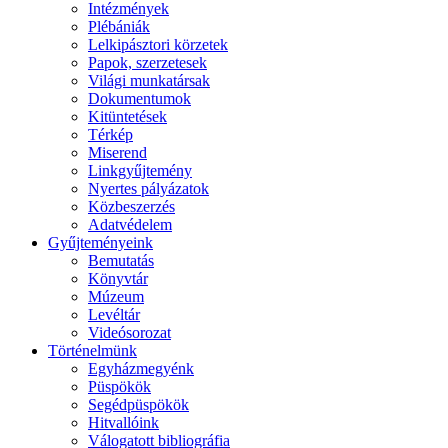
Intézmények
Plébániák
Lelkipásztori körzetek
Papok, szerzetesek
Világi munkatársak
Dokumentumok
Kitüntetések
Térkép
Miserend
Linkgyűjtemény
Nyertes pályázatok
Közbeszerzés
Adatvédelem
Gyűjteményeink
Bemutatás
Könyvtár
Múzeum
Levéltár
Videósorozat
Történelmünk
Egyházmegyénk
Püspökök
Segédpüspökök
Hitvallóink
Válogatott bibliográfia