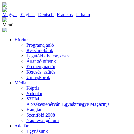
Magyar
|
English
|
Deutsch
|
Francais
|
Italiano
Menü
Híreink
Programajánló
Beszámolóink
Legutóbbi bejegyzések
Állandó híreink
Eseménynaptár
Keresés, szűrés
Ünnepkörök
Média
Képtár
Videótár
SZEM
A Székesfehérvári Egyházmegye Magazinja
Hangtár
Szentföld 2008
Napi evangélium
Adattár
Egyházunk