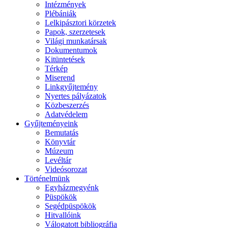
Intézmények
Plébániák
Lelkipásztori körzetek
Papok, szerzetesek
Világi munkatársak
Dokumentumok
Kitüntetések
Térkép
Miserend
Linkgyűjtemény
Nyertes pályázatok
Közbeszerzés
Adatvédelem
Gyűjteményeink
Bemutatás
Könyvtár
Múzeum
Levéltár
Videósorozat
Történelmünk
Egyházmegyénk
Püspökök
Segédpüspökök
Hitvallóink
Válogatott bibliográfia