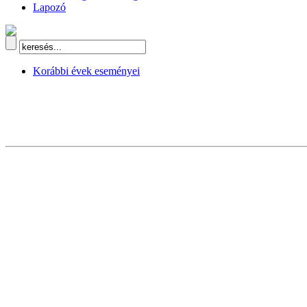
Lapozó
Korábbi évek eseményei