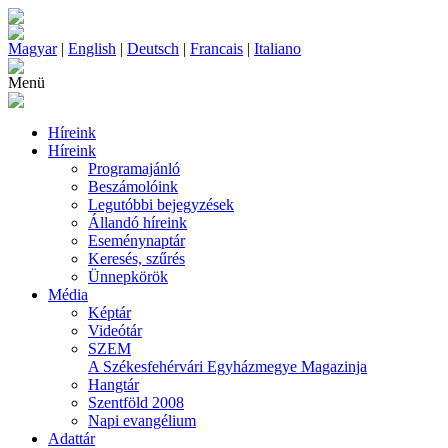
Magyar
|
English
|
Deutsch
|
Francais
|
Italiano
Menü
Híreink
Híreink
Programajánló
Beszámolóink
Legutóbbi bejegyzések
Állandó híreink
Eseménynaptár
Keresés, szűrés
Ünnepkörök
Média
Képtár
Videótár
SZEM
A Székesfehérvári Egyházmegye Magazinja
Hangtár
Szentföld 2008
Napi evangélium
Adattár