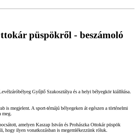
Ottokár püspökről
- beszámoló
lzáróbélyeg Gyűjtő Szakosztálya és a helyi bélyegkör kiállítása.
b is megjelent. A sport-témájú bélyegeken át egészen a történelmi
a meg.
ocsátott, amelyen Kaszap István és Prohászka Ottokár püspök
mli, hogy ilyen vonatkozásban is megemlékezzünk róluk.