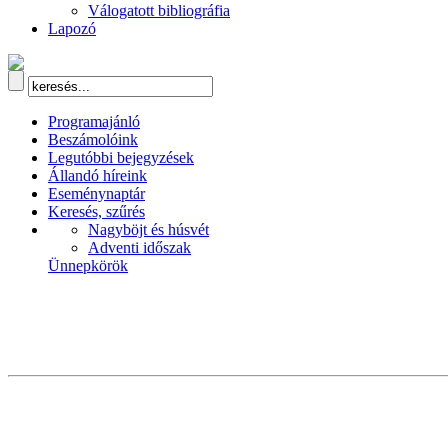
Válogatott bibliográfia
Lapozó
Programajánló
Beszámolóink
Legutóbbi bejegyzések
Állandó híreink
Eseménynaptár
Keresés, szűrés
Nagyböjt és húsvét
Adventi időszak
Ünnepkörök