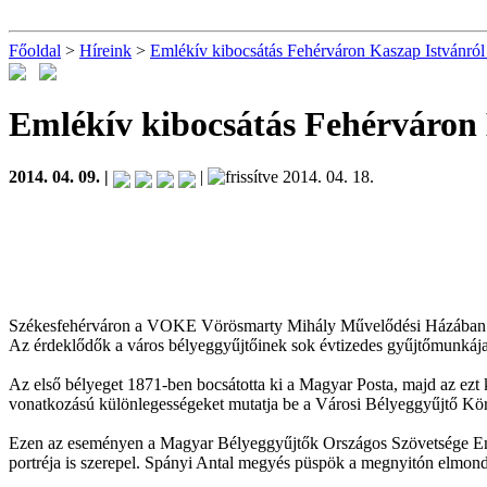
Főoldal
>
Híreink
>
Emlékív kibocsátás Fehérváron Kaszap Istvánról
Emlékív kibocsátás Fehérváron 
2014. 04. 09. |
|
2014. 04. 18.
Székesfehérváron a VOKE Vörösmarty Mihály Művelődési Házában nyí
Az érdeklődők a város bélyeggyűjtőinek sok évtizedes gyűjtőmunkája
Az első bélyeget 1871-ben bocsátotta ki a Magyar Posta, majd az ezt
vonatkozású különlegességeket mutatja be a Városi Bélyeggyűjtő Kör k
Ezen az eseményen a Magyar Bélyeggyűjtők Országos Szövetsége Emlé
portréja is szerepel. Spányi Antal megyés püspök a megnyitón elmond