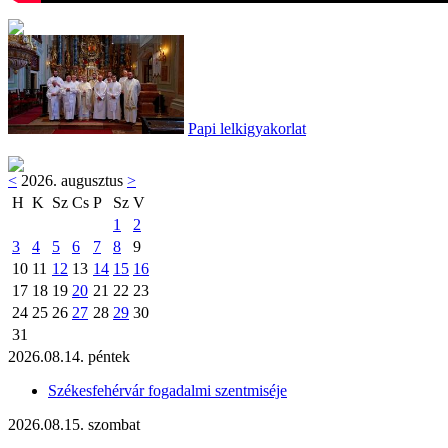
Papi lelkigyakorlat
<
2026. augusztus
>
H
K
Sz
Cs
P
Sz
V
1
2
3
4
5
6
7
8
9
10
11
12
13
14
15
16
17
18
19
20
21
22
23
24
25
26
27
28
29
30
31
2026.08.14. péntek
Székesfehérvár fogadalmi szentmiséje
2026.08.15. szombat