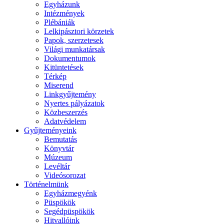
Egyházunk
Intézmények
Plébániák
Lelkipásztori körzetek
Papok, szerzetesek
Világi munkatársak
Dokumentumok
Kitüntetések
Térkép
Miserend
Linkgyűjtemény
Nyertes pályázatok
Közbeszerzés
Adatvédelem
Gyűjteményeink
Bemutatás
Könyvtár
Múzeum
Levéltár
Videósorozat
Történelmünk
Egyházmegyénk
Püspökök
Segédpüspökök
Hitvallóink