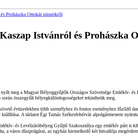
 és Prohászka Ottokár püspökről
Kaszap Istvánról és Prohászka 
lt meg a Magyar Bélyeggyűjtők Országos Szövetsége Emlékív- és Levé
 során összegyűlt bélyegkülönlegességeket tekinthetik meg.
 követő évtizedekben több személyhez és fontos eseményhez fűződő dara
iállítása. A tárlatot Égi Tamás Székesfehérvár alpolgármestere nyitott
kív- és Levélzáróbélyeg Gyűjtő Szakosztálya egy emlékív párt is kib
ta, a város díszpolgárai, az egyház kiemelkedő két hitvallója megérde