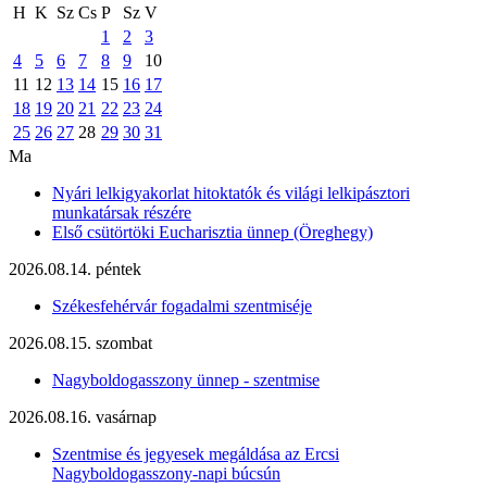
H
K
Sz
Cs
P
Sz
V
1
2
3
4
5
6
7
8
9
10
11
12
13
14
15
16
17
18
19
20
21
22
23
24
25
26
27
28
29
30
31
Ma
Nyári lelkigyakorlat hitoktatók és világi lelkipásztori
munkatársak részére
Első csütörtöki Eucharisztia ünnep (Öreghegy)
2026.08.14. péntek
Székesfehérvár fogadalmi szentmiséje
2026.08.15. szombat
Nagyboldogasszony ünnep - szentmise
2026.08.16. vasárnap
Szentmise és jegyesek megáldása az Ercsi
Nagyboldogasszony-napi búcsún