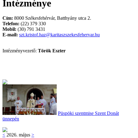
Intézménye
Cím:
8000 Székesfehérvár, Batthyány utca 2.
Telefon:
(22) 379 330
Mobil:
(30) 791 3431
E-mail:
szt.kristof.haz@karitaszszekesfehervar.hu
Intézményvezető:
Török Eszter
Püspöki szentmise Szent Donát
ünnepén
<
2026. május
>