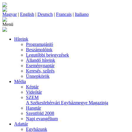
Magyar
|
English
|
Deutsch
|
Francais
|
Italiano
Menü
Híreink
Programajánló
Beszámolóink
Legutóbbi bejegyzések
Állandó híreink
Eseménynaptár
Keresés, szűrés
Ünnepkörök
Média
Képtár
Videótár
SZEM
A Székesfehérvári Egyházmegye Magazinja
Hangtár
Szentföld 2008
Napi evangélium
Adattár
Egyházunk