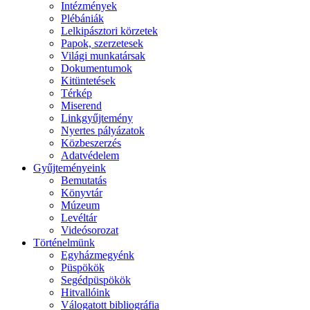
Intézmények
Plébániák
Lelkipásztori körzetek
Papok, szerzetesek
Világi munkatársak
Dokumentumok
Kitüntetések
Térkép
Miserend
Linkgyűjtemény
Nyertes pályázatok
Közbeszerzés
Adatvédelem
Gyűjteményeink
Bemutatás
Könyvtár
Múzeum
Levéltár
Videósorozat
Történelmünk
Egyházmegyénk
Püspökök
Segédpüspökök
Hitvallóink
Válogatott bibliográfia