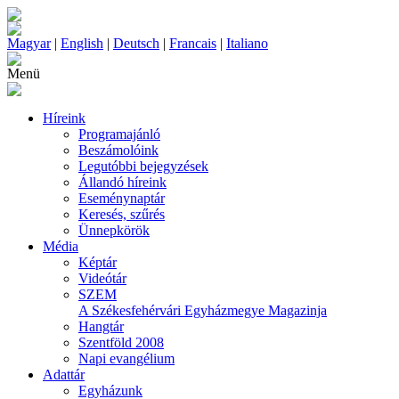
Magyar
|
English
|
Deutsch
|
Francais
|
Italiano
Menü
Híreink
Programajánló
Beszámolóink
Legutóbbi bejegyzések
Állandó híreink
Eseménynaptár
Keresés, szűrés
Ünnepkörök
Média
Képtár
Videótár
SZEM
A Székesfehérvári Egyházmegye Magazinja
Hangtár
Szentföld 2008
Napi evangélium
Adattár
Egyházunk