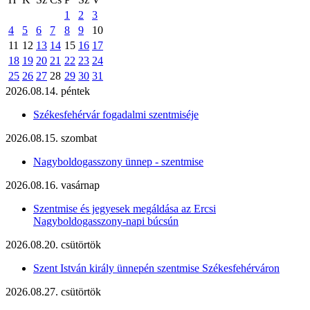
1
2
3
4
5
6
7
8
9
10
11
12
13
14
15
16
17
18
19
20
21
22
23
24
25
26
27
28
29
30
31
2026.08.14. péntek
Székesfehérvár fogadalmi szentmiséje
2026.08.15. szombat
Nagyboldogasszony ünnep - szentmise
2026.08.16. vasárnap
Szentmise és jegyesek megáldása az Ercsi
Nagyboldogasszony-napi búcsún
2026.08.20. csütörtök
Szent István király ünnepén szentmise Székesfehérváron
2026.08.27. csütörtök