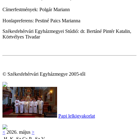
Címerfestmények: Polgár Mariann
Honlapreferens: Pestiné Paics Marianna
Székesfehérvári Egyházmegyei Stúdió: dr. Bertáné Pintér Katalin,
Körtvélyes Tivadar
© Székesfehérvári Egyházmegye 2005-től
Papi lelkigyakorlat
<
2026. május
>
H
K
Sz
Cs
P
Sz
V