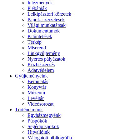
Intézmények
Plébániák
Lelkipásztori körzetek
Papok, szerzetesek
Világi munkatársak
Dokumentumok
Kitüntetések
Térkép
Miserend
Linkgyűjtemény
Nyertes pályázatok
Közbeszerzés
Adatvédelem
Gyűjteményeink
Bemutatás
Könyvtár
Múzeum
Levéltár
Videósorozat
Történelmünk
Egyházmegyénk
Püspökök
Segédpüspökök
Hitvallóink
Válogatott bibliográfia