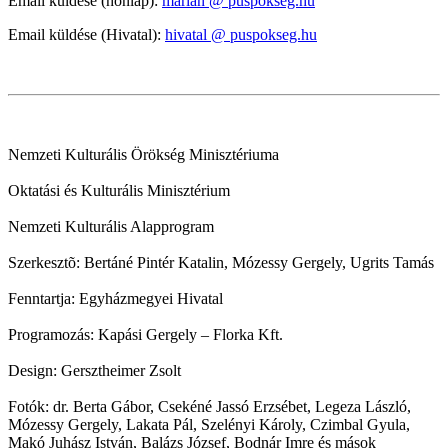
Email küldése (honlap):
marian @ puspokseg.hu
Email küldése (Hivatal):
hivatal @ puspokseg.hu
Nemzeti Kulturális Örökség Minisztériuma
Oktatási és Kulturális Minisztérium
Nemzeti Kulturális Alapprogram
Szerkesztõ: Bertáné Pintér Katalin, Mózessy Gergely, Ugrits Tamás
Fenntartja: Egyházmegyei Hivatal
Programozás: Kapási Gergely – Florka Kft.
Design: Gersztheimer Zsolt
Fotók: dr. Berta Gábor, Csekéné Jassó Erzsébet, Legeza László,
Mózessy Gergely, Lakata Pál, Szelényi Károly, Czimbal Gyula,
Makó Juhász István, Balázs József, Bodnár Imre és mások