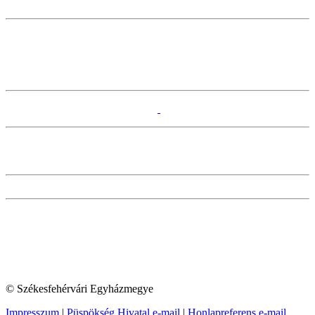
© Székesfehérvári Egyházmegye
Impresszum
|
Püspökség Hivatal e-mail
|
Honlapreferens e-mail