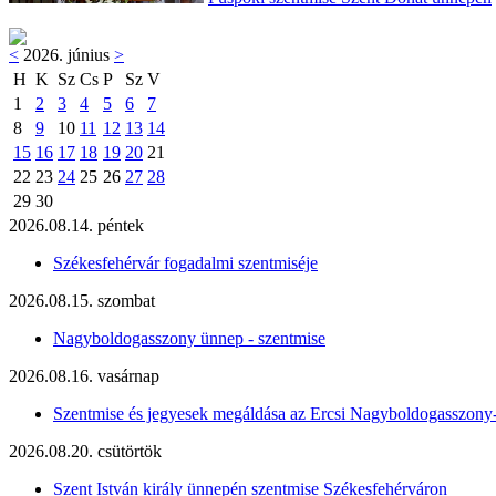
<
2026. június
>
H
K
Sz
Cs
P
Sz
V
1
2
3
4
5
6
7
8
9
10
11
12
13
14
15
16
17
18
19
20
21
22
23
24
25
26
27
28
29
30
2026.08.14. péntek
Székesfehérvár fogadalmi szentmiséje
2026.08.15. szombat
Nagyboldogasszony ünnep - szentmise
2026.08.16. vasárnap
Szentmise és jegyesek megáldása az Ercsi Nagyboldogasszony
2026.08.20. csütörtök
Szent István király ünnepén szentmise Székesfehérváron