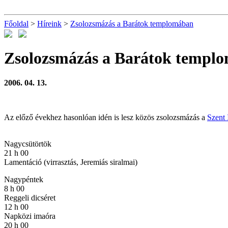
Főoldal
>
Híreink
>
Zsolozsmázás a Barátok templomában
Zsolozsmázás a Barátok templ
2006. 04. 13.
Az előző évekhez hasonlóan idén is lesz közös zsolozsmázás a
Szent
Nagycsütörtök
21 h 00
Lamentáció (virrasztás, Jeremiás siralmai)
Nagypéntek
8 h 00
Reggeli dicséret
12 h 00
Napközi imaóra
20 h 00