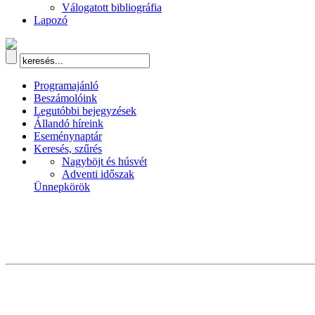
Válogatott bibliográfia
Lapozó
Programajánló
Beszámolóink
Legutóbbi bejegyzések
Állandó híreink
Eseménynaptár
Keresés, szűrés
Nagyböjt és húsvét
Adventi időszak
Ünnepkörök