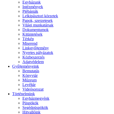
Egyházunk
Intézmények
Plébániák
Lelkipásztori körzetek
Papok, szerzetesek
Világi munkatársak
Dokumentumok
Kitüntetések
Térkép
Miserend
Linkgyűjtemény
Nyertes pályázatok
Közbeszerzés
Adatvédelem
Gyűjteményeink
Bemutatás
Könyvtár
Múzeum
Levéltár
Videósorozat
Történelmünk
Egyházmegyénk
Püspökök
Segédpüspökök
Hitvallóink