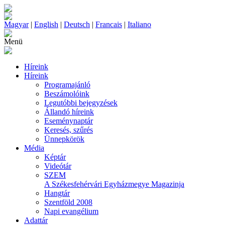
Magyar
|
English
|
Deutsch
|
Francais
|
Italiano
Menü
Híreink
Híreink
Programajánló
Beszámolóink
Legutóbbi bejegyzések
Állandó híreink
Eseménynaptár
Keresés, szűrés
Ünnepkörök
Média
Képtár
Videótár
SZEM
A Székesfehérvári Egyházmegye Magazinja
Hangtár
Szentföld 2008
Napi evangélium
Adattár