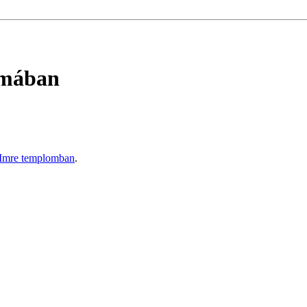
omában
 Imre templomban
.