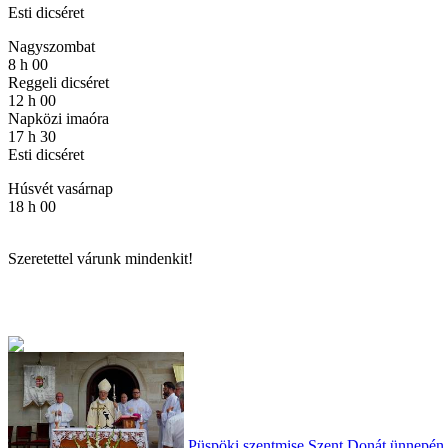
Esti dicséret
Nagyszombat
8 h 00
Reggeli dicséret
12 h 00
Napközi imaóra
17 h 30
Esti dicséret
Húsvét vasárnap
18 h 00
Szeretettel várunk mindenkit!
Püspöki szentmise Szent Donát ünnepén