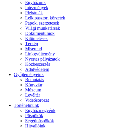
Egyházunk
Intézmények
Plébániák
Lelkipásztori körzetek
Papok, szerzetesek
Világi munkatársak
Dokumentumok
Kitüntetések
Térkép
Miserend
Linkgyűjtemény
Nyertes pályázatok
Közbeszerzés
Adatvédelem
Gyűjteményeink
Bemutatás
Könyvtár
Múzeum
Levéltár
Videósorozat
Történelmünk
Egyházmegyénk
Püspökök
Segédpüspökök
Hitvallóink