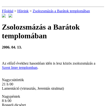
Főoldal
>
Híreink
>
Zsolozsmázás a Barátok templomában
Zsolozsmázás a Barátok
templomában
2006. 04. 13.
Az előző évekhez hasonlóan idén is lesz közös zsolozsmázás a
Szent Imre templomban
.
Nagycsütörtök
21 h 00
Lamentáció (virrasztás, Jeremiás siralmai)
Nagypéntek
8 h 00
Reggeli dicséret