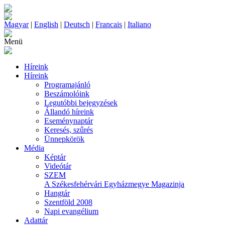
Magyar
|
English
|
Deutsch
|
Francais
|
Italiano
Menü
Híreink
Híreink
Programajánló
Beszámolóink
Legutóbbi bejegyzések
Állandó híreink
Eseménynaptár
Keresés, szűrés
Ünnepkörök
Média
Képtár
Videótár
SZEM
A Székesfehérvári Egyházmegye Magazinja
Hangtár
Szentföld 2008
Napi evangélium
Adattár