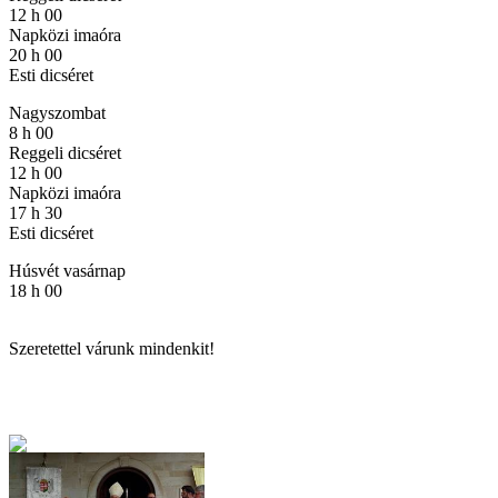
12 h 00
Napközi imaóra
20 h 00
Esti dicséret
Nagyszombat
8 h 00
Reggeli dicséret
12 h 00
Napközi imaóra
17 h 30
Esti dicséret
Húsvét vasárnap
18 h 00
Szeretettel várunk mindenkit!