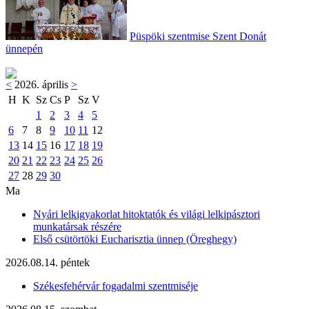
Püspöki szentmise Szent Donát
ünnepén
<
2026. április
>
H
K
Sz
Cs
P
Sz
V
1
2
3
4
5
6
7
8
9
10
11
12
13
14
15
16
17
18
19
20
21
22
23
24
25
26
27
28
29
30
Ma
Nyári lelkigyakorlat hitoktatók és világi lelkipásztori
munkatársak részére
Első csütörtöki Eucharisztia ünnep (Öreghegy)
2026.08.14. péntek
Székesfehérvár fogadalmi szentmiséje