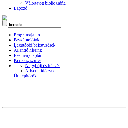
Válogatott bibliográfia
Lapozó
Programajánló
Beszámolóink
Legutóbbi bejegyzések
Állandó híreink
Eseménynaptár
Keresés, szűrés
Nagyböjt és húsvét
Adventi időszak
Ünnepkörök