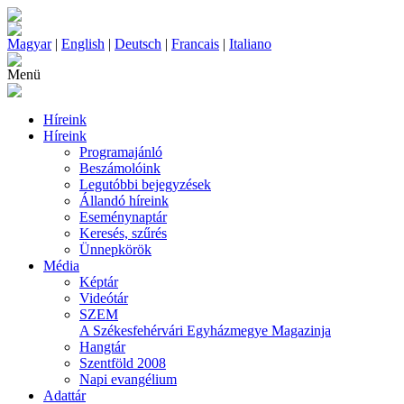
Magyar
|
English
|
Deutsch
|
Francais
|
Italiano
Menü
Híreink
Híreink
Programajánló
Beszámolóink
Legutóbbi bejegyzések
Állandó híreink
Eseménynaptár
Keresés, szűrés
Ünnepkörök
Média
Képtár
Videótár
SZEM
A Székesfehérvári Egyházmegye Magazinja
Hangtár
Szentföld 2008
Napi evangélium
Adattár