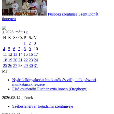
Püspöki szentmise Szent Donát
ünnepén
<
2026. május
>
H
K
Sz
Cs
P
Sz
V
1
2
3
4
5
6
7
8
9
10
11
12
13
14
15
16
17
18
19
20
21
22
23
24
25
26
27
28
29
30
31
Ma
Nyári lelkigyakorlat hitoktatók és világi lelkipásztori
munkatársak részére
Első csütörtöki Eucharisztia ünnep (Öreghegy)
2026.08.14. péntek
Székesfehérvár fogadalmi szentmiséje