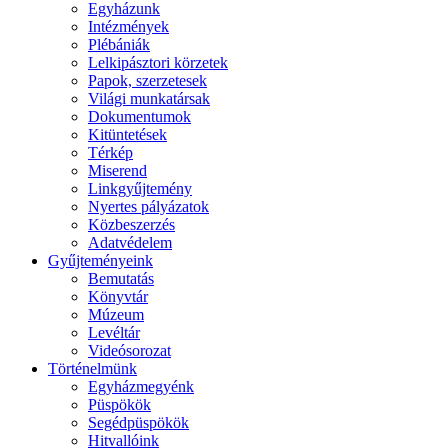
Egyházunk
Intézmények
Plébániák
Lelkipásztori körzetek
Papok, szerzetesek
Világi munkatársak
Dokumentumok
Kitüntetések
Térkép
Miserend
Linkgyűjtemény
Nyertes pályázatok
Közbeszerzés
Adatvédelem
Gyűjteményeink
Bemutatás
Könyvtár
Múzeum
Levéltár
Videósorozat
Történelmünk
Egyházmegyénk
Püspökök
Segédpüspökök
Hitvallóink