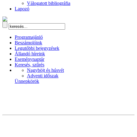
Válogatott bibliográfia
Lapozó
Programajánló
Beszámolóink
Legutóbbi bejegyzések
Állandó híreink
Eseménynaptár
Keresés, szűrés
Nagyböjt és húsvét
Adventi időszak
Ünnepkörök