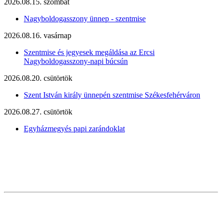
2026.08.15. szombat
Nagyboldogasszony ünnep - szentmise
2026.08.16. vasárnap
Szentmise és jegyesek megáldása az Ercsi
Nagyboldogasszony-napi búcsún
2026.08.20. csütörtök
Szent István király ünnepén szentmise Székesfehérváron
2026.08.27. csütörtök
Egyházmegyés papi zarándoklat