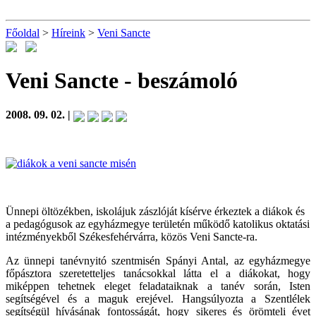
Főoldal
>
Híreink
>
Veni Sancte
Veni Sancte
- beszámoló
2008. 09. 02. |
Ünnepi öltözékben, iskolájuk zászlóját kísérve érkeztek a diákok és
a pedagógusok az egyházmegye területén működő katolikus oktatási
intézményekből Székesfehérvárra, közös Veni Sancte-ra.
Az ünnepi tanévnyitó szentmisén Spányi Antal, az egyházmegye
főpásztora szeretetteljes tanácsokkal látta el a diákokat, hogy
miképpen tehetnek eleget feladataiknak a tanév során, Isten
segítségével és a maguk erejével. Hangsúlyozta a Szentlélek
segítségül hívásának fontosságát, hogy sikeres és örömteli évet