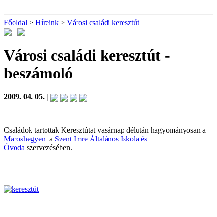
Főoldal
>
Híreink
>
Városi családi keresztút
Városi családi keresztút
-
beszámoló
2009. 04. 05. |
Családok tartottak Keresztútat vasárnap délután hagyományosan a
Maroshegyen
a
Szent Imre Általános Iskola és
Óvoda
szervezésében.