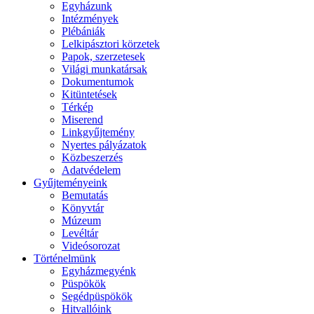
Egyházunk
Intézmények
Plébániák
Lelkipásztori körzetek
Papok, szerzetesek
Világi munkatársak
Dokumentumok
Kitüntetések
Térkép
Miserend
Linkgyűjtemény
Nyertes pályázatok
Közbeszerzés
Adatvédelem
Gyűjteményeink
Bemutatás
Könyvtár
Múzeum
Levéltár
Videósorozat
Történelmünk
Egyházmegyénk
Püspökök
Segédpüspökök
Hitvallóink