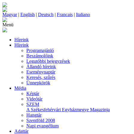
Magyar
|
English
|
Deutsch
|
Francais
|
Italiano
Menü
Híreink
Híreink
Programajánló
Beszámolóink
Legutóbbi bejegyzések
Állandó híreink
Eseménynaptár
Keresés, szűrés
Ünnepkörök
Média
Képtár
Videótár
SZEM
A Székesfehérvári Egyházmegye Magazinja
Hangtár
Szentföld 2008
Napi evangélium
Adattár