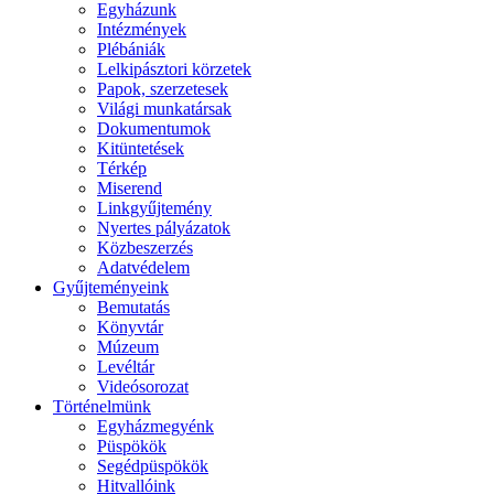
Egyházunk
Intézmények
Plébániák
Lelkipásztori körzetek
Papok, szerzetesek
Világi munkatársak
Dokumentumok
Kitüntetések
Térkép
Miserend
Linkgyűjtemény
Nyertes pályázatok
Közbeszerzés
Adatvédelem
Gyűjteményeink
Bemutatás
Könyvtár
Múzeum
Levéltár
Videósorozat
Történelmünk
Egyházmegyénk
Püspökök
Segédpüspökök
Hitvallóink