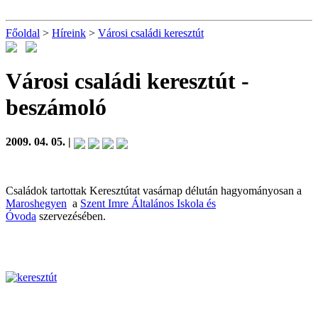
Főoldal
>
Híreink
>
Városi családi keresztút
Városi családi keresztút
-
beszámoló
2009. 04. 05. |
Családok tartottak Keresztútat vasárnap délután hagyományosan a
Maroshegyen
a
Szent Imre Általános Iskola és
Óvoda
szervezésében.