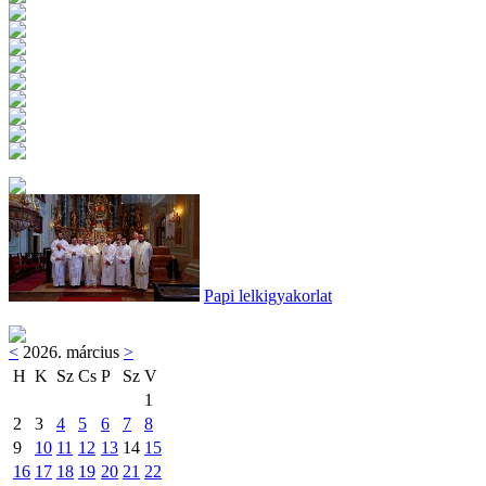
Papi lelkigyakorlat
<
2026. március
>
H
K
Sz
Cs
P
Sz
V
1
2
3
4
5
6
7
8
9
10
11
12
13
14
15
16
17
18
19
20
21
22