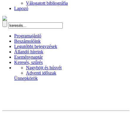
Válogatott bibliográfia
Lapozó
Programajánló
Beszámolóink
Legutóbbi bejegyzések
Állandó híreink
Eseménynaptár
Keresés, szűrés
Nagyböjt és húsvét
Adventi időszak
Ünnepkörök