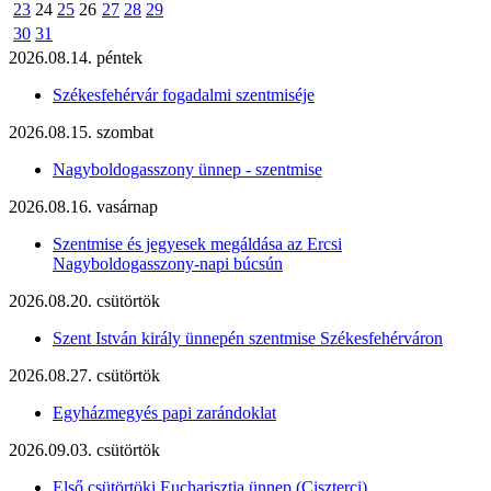
23
24
25
26
27
28
29
30
31
2026.08.14. péntek
Székesfehérvár fogadalmi szentmiséje
2026.08.15. szombat
Nagyboldogasszony ünnep - szentmise
2026.08.16. vasárnap
Szentmise és jegyesek megáldása az Ercsi
Nagyboldogasszony-napi búcsún
2026.08.20. csütörtök
Szent István király ünnepén szentmise Székesfehérváron
2026.08.27. csütörtök
Egyházmegyés papi zarándoklat
2026.09.03. csütörtök
Első csütörtöki Eucharisztia ünnep (Ciszterci)