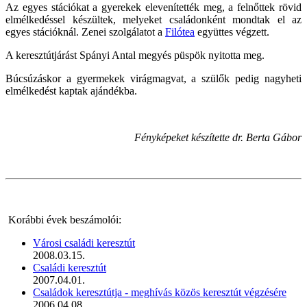
Az egyes stációkat a gyerekek elevenítették meg, a felnőttek rövid
elmélkedéssel készültek, melyeket családonként mondtak el az
egyes stációknál. Zenei szolgálatot a
Filótea
együttes végzett.
A keresztútjárást Spányi Antal megyés püspök nyitotta meg.
Búcsúzáskor a gyermekek virágmagvat, a szülők pedig nagyheti
elmélkedést kaptak ajándékba.
Fényképeket készítette dr. Berta Gábor
Korábbi évek beszámolói:
Városi családi keresztút
2008.03.15.
Családi keresztút
2007.04.01.
Családok keresztútja - meghívás közös keresztút végzésére
2006.04.08.