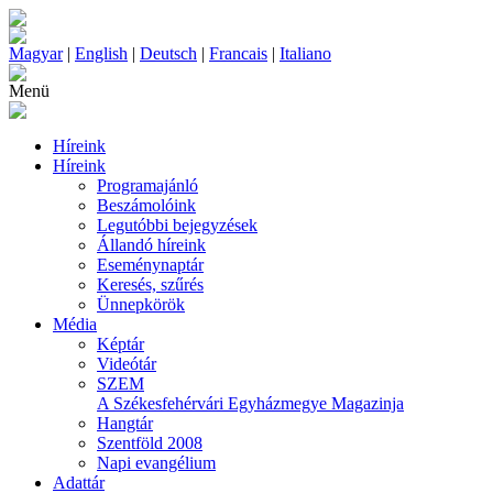
Magyar
|
English
|
Deutsch
|
Francais
|
Italiano
Menü
Híreink
Híreink
Programajánló
Beszámolóink
Legutóbbi bejegyzések
Állandó híreink
Eseménynaptár
Keresés, szűrés
Ünnepkörök
Média
Képtár
Videótár
SZEM
A Székesfehérvári Egyházmegye Magazinja
Hangtár
Szentföld 2008
Napi evangélium
Adattár