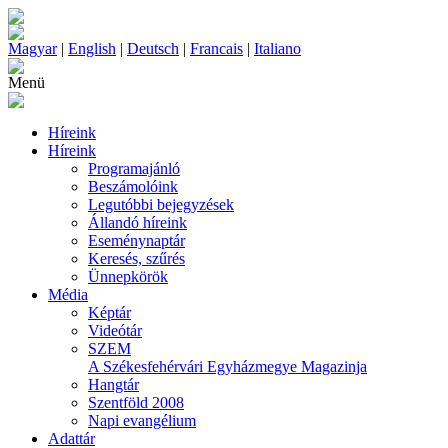
Magyar
|
English
|
Deutsch
|
Francais
|
Italiano
Menü
Híreink
Híreink
Programajánló
Beszámolóink
Legutóbbi bejegyzések
Állandó híreink
Eseménynaptár
Keresés, szűrés
Ünnepkörök
Média
Képtár
Videótár
SZEM
A Székesfehérvári Egyházmegye Magazinja
Hangtár
Szentföld 2008
Napi evangélium
Adattár