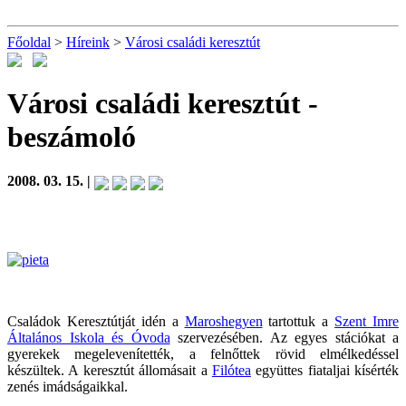
Főoldal
>
Híreink
>
Városi családi keresztút
Városi családi keresztút
-
beszámoló
2008. 03. 15. |
Családok Keresztútját idén a
Maroshegyen
tartottuk a
Szent Imre
Általános Iskola és Óvoda
szervezésében. Az egyes stációkat a
gyerekek megelevenítették, a felnőttek rövid elmélkedéssel
készültek. A keresztút állomásait a
Filótea
együttes fiataljai kísérték
zenés imádságaikkal.