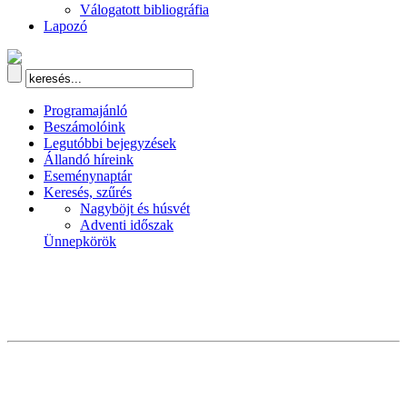
Válogatott bibliográfia
Lapozó
Programajánló
Beszámolóink
Legutóbbi bejegyzések
Állandó híreink
Eseménynaptár
Keresés, szűrés
Nagyböjt és húsvét
Adventi időszak
Ünnepkörök