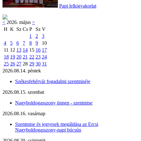
Papi lelkigyakorlat
<
2026. május
>
H
K
Sz
Cs
P
Sz
V
1
2
3
4
5
6
7
8
9
10
11
12
13
14
15
16
17
18
19
20
21
22
23
24
25
26
27
28
29
30
31
2026.08.14. péntek
Székesfehérvár fogadalmi szentmiséje
2026.08.15. szombat
Nagyboldogasszony ünnep - szentmise
2026.08.16. vasárnap
Szentmise és jegyesek megáldása az Ercsi
Nagyboldogasszony-napi búcsún
2026.08.20. csütörtök