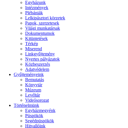
Egyházunk
Intézmények
Plébániák
Lelkipásztori körzetek
Papok, szerzetesek
Világi munkatársak
Dokumentumok
Kitüntetések
Térkép
Miserend
Linkgyűjtemény
Nyertes pályázatok
Közbeszerzés
Adatvédelem
Gyűjteményeink
Bemutatás
Könyvtár
Múzeum
Levéltár
Videósorozat
Történelmünk
Egyházmegyénk
Püspökök
Segédpüspökök
Hitvallóink