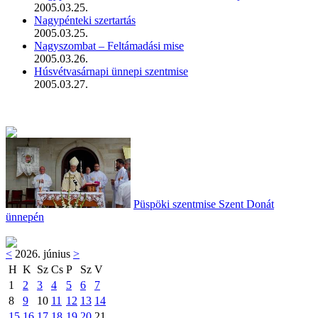
2005.03.25.
Nagypénteki szertartás
2005.03.25.
Nagyszombat – Feltámadási mise
2005.03.26.
Húsvétvasárnapi ünnepi szentmise
2005.03.27.
Püspöki szentmise Szent Donát
ünnepén
<
2026. június
>
H
K
Sz
Cs
P
Sz
V
1
2
3
4
5
6
7
8
9
10
11
12
13
14
15
16
17
18
19
20
21