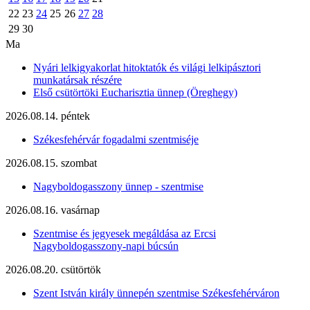
22
23
24
25
26
27
28
29
30
Ma
Nyári lelkigyakorlat hitoktatók és világi lelkipásztori
munkatársak részére
Első csütörtöki Eucharisztia ünnep (Öreghegy)
2026.08.14. péntek
Székesfehérvár fogadalmi szentmiséje
2026.08.15. szombat
Nagyboldogasszony ünnep - szentmise
2026.08.16. vasárnap
Szentmise és jegyesek megáldása az Ercsi
Nagyboldogasszony-napi búcsún
2026.08.20. csütörtök
Szent István király ünnepén szentmise Székesfehérváron