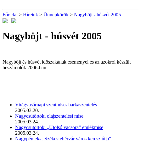
Főoldal
>
Híreink
>
Ünnepkörök
>
Nagyböjt - húsvét 2005
Nagyböjt - húsvét 2005
Nagyböjt és húsvét időszakának eseményei és az azokról készült
beszámolók 2006-ban
Virágvasárnapi szentmise- barkaszentelés
2005.03.20.
Nagycsütörtöki olajszentelési mise
2005.03.24.
Nagycsütörtöki „Utolsó vacsora” emlékmise
2005.03.24.
Nagypéntek- „Székesfehérvár város keresztútja”.