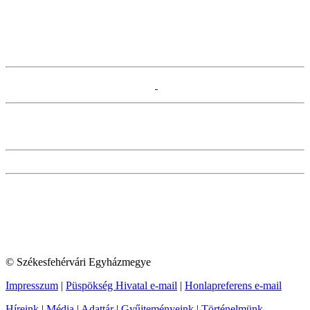
© Székesfehérvári Egyházmegye
Impresszum
|
Püspökség Hivatal e-mail
|
Honlapreferens e-mail
Híreink
|
Média
|
Adattár
|
Gyűjteményeink
|
Történelmünk