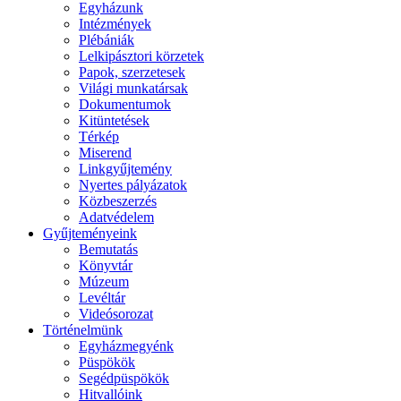
Egyházunk
Intézmények
Plébániák
Lelkipásztori körzetek
Papok, szerzetesek
Világi munkatársak
Dokumentumok
Kitüntetések
Térkép
Miserend
Linkgyűjtemény
Nyertes pályázatok
Közbeszerzés
Adatvédelem
Gyűjteményeink
Bemutatás
Könyvtár
Múzeum
Levéltár
Videósorozat
Történelmünk
Egyházmegyénk
Püspökök
Segédpüspökök
Hitvallóink