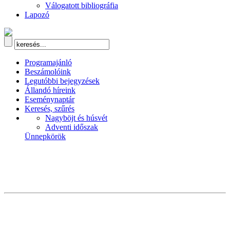
Válogatott bibliográfia
Lapozó
Programajánló
Beszámolóink
Legutóbbi bejegyzések
Állandó híreink
Eseménynaptár
Keresés, szűrés
Nagyböjt és húsvét
Adventi időszak
Ünnepkörök