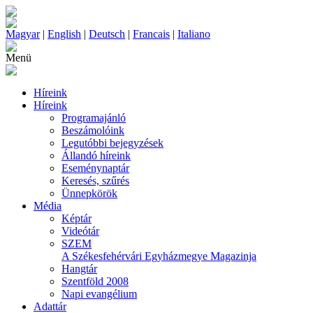
Magyar
|
English
|
Deutsch
|
Francais
|
Italiano
Menü
Híreink
Híreink
Programajánló
Beszámolóink
Legutóbbi bejegyzések
Állandó híreink
Eseménynaptár
Keresés, szűrés
Ünnepkörök
Média
Képtár
Videótár
SZEM
A Székesfehérvári Egyházmegye Magazinja
Hangtár
Szentföld 2008
Napi evangélium
Adattár