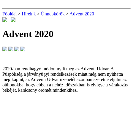
Főoldal
>
Híreink
>
Ünnepkörök
>
Advent 2020
Advent 2020
2020-ban rendhagyó módon nyílt meg az Adventi Udvar. A
Püspökség a járványügyi rendelkezések miatt még nem nyithatta
meg kapuit, az Adventi Udvar üzenetét azonban szeretné eljutni az
otthonokba, hogy ebben a nehéz időszakban is elvigye a várakozás
békéjét, karácsony örömét mindenkihez.