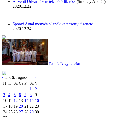
Adventi Udvari üzenetek - ötödik rész
(Smohay András)
2020.12.22.
Spányi Antal megyés püspök karácsonyi üzenete
2020.12.24.
Papi lelkigyakorlat
<
2026. augusztus
>
H
K
Sz
Cs
P
Sz
V
1
2
3
4
5
6
7
8
9
10
11
12
13
14
15
16
17
18
19
20
21
22
23
24
25
26
27
28
29
30