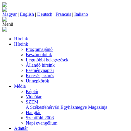
Magyar
|
English
|
Deutsch
|
Francais
|
Italiano
Menü
Híreink
Híreink
Programajánló
Beszámolóink
Legutóbbi bejegyzések
Állandó híreink
Eseménynaptár
Keresés, szűrés
Ünnepkörök
Média
Képtár
Videótár
SZEM
A Székesfehérvári Egyházmegye Magazinja
Hangtár
Szentföld 2008
Napi evangélium
Adattár