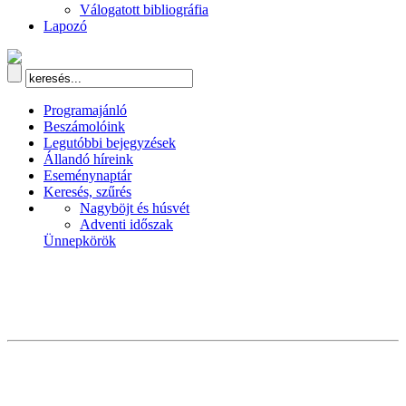
Válogatott bibliográfia
Lapozó
Programajánló
Beszámolóink
Legutóbbi bejegyzések
Állandó híreink
Eseménynaptár
Keresés, szűrés
Nagyböjt és húsvét
Adventi időszak
Ünnepkörök