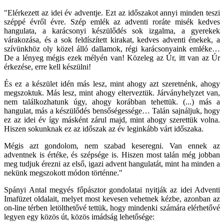
"Elérkezett az idei év adventje. Ezt az időszakot annyi minden teszi
széppé évről évre. Szép emlék az adventi roráte misék kedves
hangulata, a karácsonyi készülődés sok izgalma, a gyerekek
várakozása, és a sok feldíszített kirakat, kedves adventi énekek, a
szívünkhöz oly közel álló dallamok, régi karácsonyaink emléke…
De a lényeg mégis ezek mélyén van! Közeleg az Úr, itt van az Úr
érkezése, erre kell készülni!
És ez a készület idén más lesz, mint ahogy azt szeretnénk, ahogy
megszoktuk. Más lesz, mint ahogy elterveztük. Járványhelyzet van,
nem találkozhatunk úgy, ahogy korábban tehettük. (...) más a
hangulat, más a készülődés bensőségessége… Talán sajnáljuk, hogy
ez az idei év így másként zárul majd, mint ahogy szerettük volna.
Hiszen sokunknak ez az időszak az év leginkább várt időszaka.
Mégis azt gondolom, nem szabad keseregni. Van ennek az
adventnek is értéke, és szépsége is. Hiszen most talán még jobban
meg tudjuk érezni az első, igazi advent hangulatát, mint ha minden a
nekünk megszokott módon történne."
Spányi Antal megyés főpásztor gondolatai nyitják az idei Adventi
Imafüzet oldalait, melyet most kevesen vehetnek kézbe, azonban az
on-line térben letölthetővé tettük, hogy mindenki számára elérhetővé
legyen egy közös út, közös imádság lehetősége: