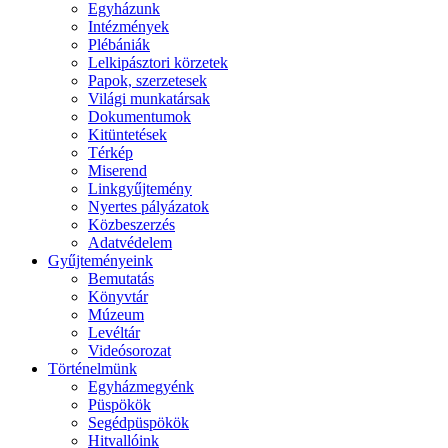
Egyházunk
Intézmények
Plébániák
Lelkipásztori körzetek
Papok, szerzetesek
Világi munkatársak
Dokumentumok
Kitüntetések
Térkép
Miserend
Linkgyűjtemény
Nyertes pályázatok
Közbeszerzés
Adatvédelem
Gyűjteményeink
Bemutatás
Könyvtár
Múzeum
Levéltár
Videósorozat
Történelmünk
Egyházmegyénk
Püspökök
Segédpüspökök
Hitvallóink