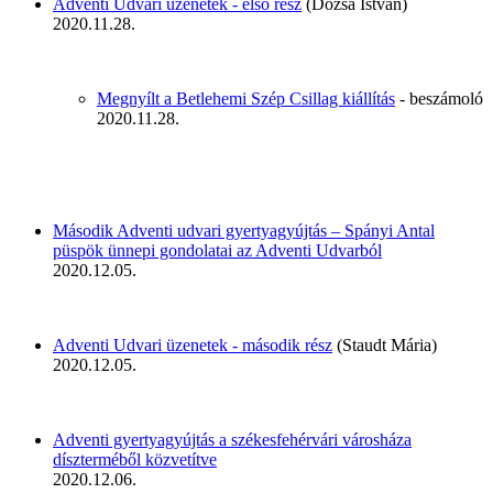
Adventi Udvari üzenetek - első rész
(Dózsa István)
2020.11.28.
Megnyílt a Betlehemi Szép Csillag kiállítás
- beszámoló
2020.11.28.
Második Adventi udvari gyertyagyújtás – Spányi Antal
püspök ünnepi gondolatai az Adventi Udvarból
2020.12.05.
Adventi Udvari üzenetek - második rész
(Staudt Mária)
2020.12.05.
Adventi gyertyagyújtás a székesfehérvári városháza
díszterméből közvetítve
2020.12.06.