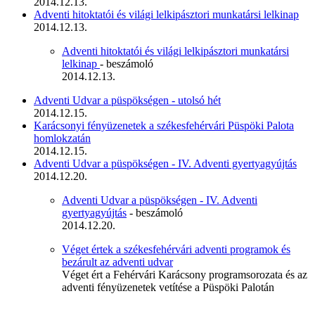
2014.12.13.
Adventi hitoktatói és világi lelkipásztori munkatársi lelkinap
2014.12.13.
Adventi hitoktatói és világi lelkipásztori munkatársi
lelkinap
- beszámoló
2014.12.13.
Adventi Udvar a püspökségen - utolsó hét
2014.12.15.
Karácsonyi fényüzenetek a székesfehérvári Püspöki Palota
homlokzatán
2014.12.15.
Adventi Udvar a püspökségen - IV. Adventi gyertyagyújtás
2014.12.20.
Adventi Udvar a püspökségen - IV. Adventi
gyertyagyújtás
- beszámoló
2014.12.20.
Véget értek a székesfehérvári adventi programok és
bezárult az adventi udvar
Véget ért a Fehérvári Karácsony programsorozata és az
adventi fényüzenetek vetítése a Püspöki Palotán