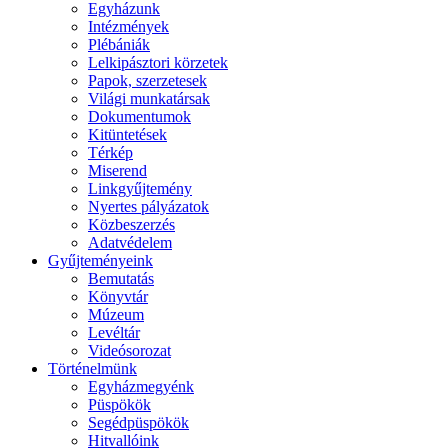
Egyházunk
Intézmények
Plébániák
Lelkipásztori körzetek
Papok, szerzetesek
Világi munkatársak
Dokumentumok
Kitüntetések
Térkép
Miserend
Linkgyűjtemény
Nyertes pályázatok
Közbeszerzés
Adatvédelem
Gyűjteményeink
Bemutatás
Könyvtár
Múzeum
Levéltár
Videósorozat
Történelmünk
Egyházmegyénk
Püspökök
Segédpüspökök
Hitvallóink