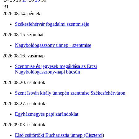
31
2026.08.14. péntek
Székesfehérvár fogadalmi szentmiséje
2026.08.15. szombat
Nagyboldogasszony ünnep - szentmise
2026.08.16. vasárnap
Szentmise és jegyesek megáldása az Ercsi
Nagyboldogasszony-napi búcsún
2026.08.20. csütörtök
Szent István király ünnepén szentmise Székesfehérváron
2026.08.27. csütörtök
Egyházmegyés papi zarándoklat
2026.09.03. csütörtök
Első csütörtöki Eucharisztia ünnep (Ciszterci)