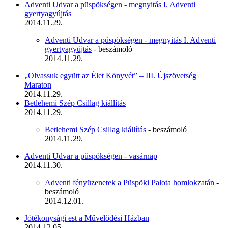
Adventi Udvar a püspökségen - megnyitás I. Adventi
gyertyagyújtás
2014.11.29.
Adventi Udvar a püspökségen - megnyitás I. Adventi
gyertyagyújtás
- beszámoló
2014.11.29.
„Olvassuk együtt az Élet Könyvét” – III. Újszövetség
Maraton
2014.11.29.
Betlehemi Szép Csillag kiállítás
2014.11.29.
Betlehemi Szép Csillag kiállítás
- beszámoló
2014.11.29.
Adventi Udvar a püspökségen - vasárnap
2014.11.30.
Adventi fényüzenetek a Püspöki Palota homlokzatán
-
beszámoló
2014.12.01.
Jótékonysági est a Művelődési Házban
2014.12.05.