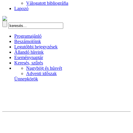
Válogatott bibliográfia
Lapozó
Programajánló
Beszámolóink
Legutóbbi bejegyzések
Állandó híreink
Eseménynaptár
Keresés, szűrés
Nagyböjt és húsvét
Adventi időszak
Ünnepkörök