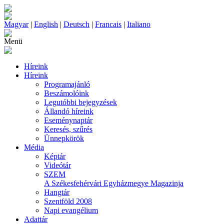
Magyar
|
English
|
Deutsch
|
Francais
|
Italiano
Menü
Híreink
Híreink
Programajánló
Beszámolóink
Legutóbbi bejegyzések
Állandó híreink
Eseménynaptár
Keresés, szűrés
Ünnepkörök
Média
Képtár
Videótár
SZEM
A Székesfehérvári Egyházmegye Magazinja
Hangtár
Szentföld 2008
Napi evangélium
Adattár