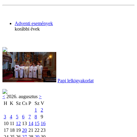
Adventi események
korábbi évek
Papi lelkigyakorlat
<
2026. augusztus
>
H
K
Sz
Cs
P
Sz
V
1
2
3
4
5
6
7
8
9
10
11
12
13
14
15
16
17
18
19
20
21
22
23
24
25
26
27
28
29
30