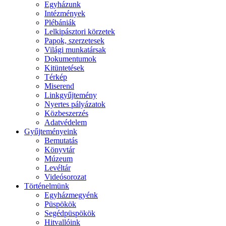
Egyházunk
Intézmények
Plébániák
Lelkipásztori körzetek
Papok, szerzetesek
Világi munkatársak
Dokumentumok
Kitüntetések
Térkép
Miserend
Linkgyűjtemény
Nyertes pályázatok
Közbeszerzés
Adatvédelem
Gyűjteményeink
Bemutatás
Könyvtár
Múzeum
Levéltár
Videósorozat
Történelmünk
Egyházmegyénk
Püspökök
Segédpüspökök
Hitvallóink