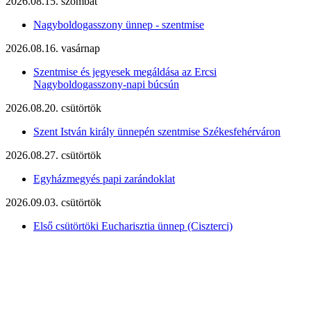
2026.08.15. szombat
Nagyboldogasszony ünnep - szentmise
2026.08.16. vasárnap
Szentmise és jegyesek megáldása az Ercsi
Nagyboldogasszony-napi búcsún
2026.08.20. csütörtök
Szent István király ünnepén szentmise Székesfehérváron
2026.08.27. csütörtök
Egyházmegyés papi zarándoklat
2026.09.03. csütörtök
Első csütörtöki Eucharisztia ünnep (Ciszterci)