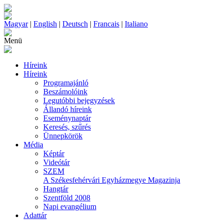
Magyar
|
English
|
Deutsch
|
Francais
|
Italiano
Menü
Híreink
Híreink
Programajánló
Beszámolóink
Legutóbbi bejegyzések
Állandó híreink
Eseménynaptár
Keresés, szűrés
Ünnepkörök
Média
Képtár
Videótár
SZEM
A Székesfehérvári Egyházmegye Magazinja
Hangtár
Szentföld 2008
Napi evangélium
Adattár