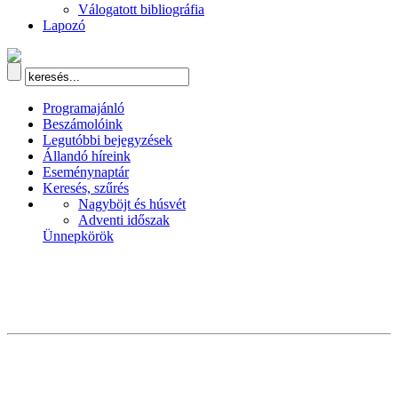
Válogatott bibliográfia
Lapozó
Programajánló
Beszámolóink
Legutóbbi bejegyzések
Állandó híreink
Eseménynaptár
Keresés, szűrés
Nagyböjt és húsvét
Adventi időszak
Ünnepkörök