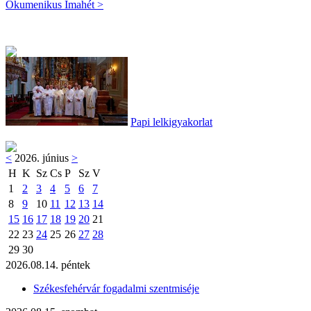
Ökumenikus Imahét >
Papi lelkigyakorlat
<
2026. június
>
H
K
Sz
Cs
P
Sz
V
1
2
3
4
5
6
7
8
9
10
11
12
13
14
15
16
17
18
19
20
21
22
23
24
25
26
27
28
29
30
2026.08.14. péntek
Székesfehérvár fogadalmi szentmiséje