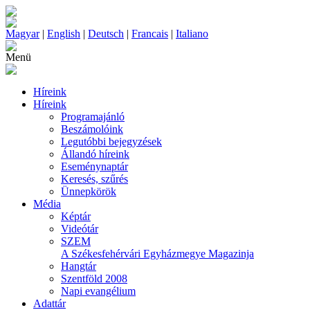
Magyar
|
English
|
Deutsch
|
Francais
|
Italiano
Menü
Híreink
Híreink
Programajánló
Beszámolóink
Legutóbbi bejegyzések
Állandó híreink
Eseménynaptár
Keresés, szűrés
Ünnepkörök
Média
Képtár
Videótár
SZEM
A Székesfehérvári Egyházmegye Magazinja
Hangtár
Szentföld 2008
Napi evangélium
Adattár