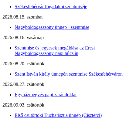
Székesfehérvár fogadalmi szentmiséje
2026.08.15. szombat
Nagyboldogasszony ünnep - szentmise
2026.08.16. vasárnap
Szentmise és jegyesek megáldása az Ercsi
Nagyboldogasszony-napi búcsún
2026.08.20. csütörtök
Szent István király ünnepén szentmise Székesfehérváron
2026.08.27. csütörtök
Egyházmegyés papi zarándoklat
2026.09.03. csütörtök
Első csütörtöki Eucharisztia ünnep (Ciszterci)