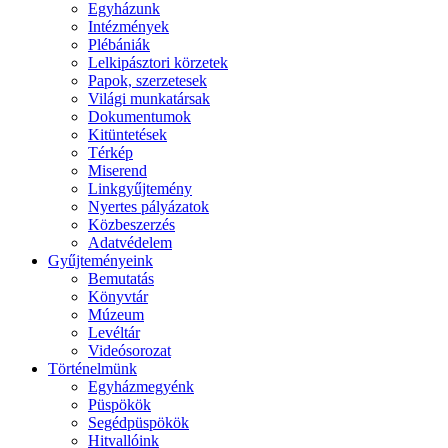
Egyházunk
Intézmények
Plébániák
Lelkipásztori körzetek
Papok, szerzetesek
Világi munkatársak
Dokumentumok
Kitüntetések
Térkép
Miserend
Linkgyűjtemény
Nyertes pályázatok
Közbeszerzés
Adatvédelem
Gyűjteményeink
Bemutatás
Könyvtár
Múzeum
Levéltár
Videósorozat
Történelmünk
Egyházmegyénk
Püspökök
Segédpüspökök
Hitvallóink