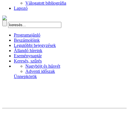
Válogatott bibliográfia
Lapozó
Programajánló
Beszámolóink
Legutóbbi bejegyzések
Állandó híreink
Eseménynaptár
Keresés, szűrés
Nagyböjt és húsvét
Adventi időszak
Ünnepkörök