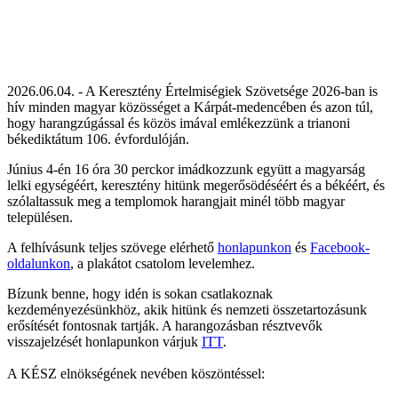
2026.06.04. - A Keresztény Értelmiségiek Szövetsége 2026-ban is
hív minden magyar közösséget a Kárpát-medencében és azon túl,
hogy harangzúgással és közös imával emlékezzünk a trianoni
békediktátum 106. évfordulóján.
Június 4-én 16 óra 30 perckor imádkozzunk együtt a magyarság
lelki egységéért, keresztény hitünk megerősödéséért és a békéért, és
szólaltassuk meg a templomok harangjait minél több magyar
településen.
A felhívásunk teljes szövege elérhető
honlapunkon
és
Facebook-
oldalunkon
, a plakátot csatolom levelemhez.
Bízunk benne, hogy idén is sokan csatlakoznak
kezdeményezésünkhöz, akik hitünk és nemzeti összetartozásunk
erősítését fontosnak tartják. A harangozásban résztvevők
visszajelzését honlapunkon várjuk
ITT
.
A KÉSZ elnökségének nevében köszöntéssel: