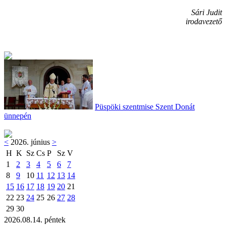
Sári Judit
irodavezető
Püspöki szentmise Szent Donát
ünnepén
<
2026. június
>
H
K
Sz
Cs
P
Sz
V
1
2
3
4
5
6
7
8
9
10
11
12
13
14
15
16
17
18
19
20
21
22
23
24
25
26
27
28
29
30
2026.08.14. péntek