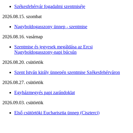
Székesfehérvár fogadalmi szentmiséje
2026.08.15. szombat
Nagyboldogasszony ünnep - szentmise
2026.08.16. vasárnap
Szentmise és jegyesek megáldása az Ercsi
Nagyboldogasszony-napi búcsún
2026.08.20. csütörtök
Szent István király ünnepén szentmise Székesfehérváron
2026.08.27. csütörtök
Egyházmegyés papi zarándoklat
2026.09.03. csütörtök
Első csütörtöki Eucharisztia ünnep (Ciszterci)