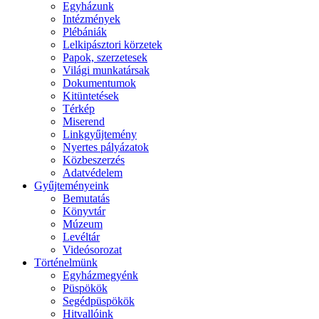
Egyházunk
Intézmények
Plébániák
Lelkipásztori körzetek
Papok, szerzetesek
Világi munkatársak
Dokumentumok
Kitüntetések
Térkép
Miserend
Linkgyűjtemény
Nyertes pályázatok
Közbeszerzés
Adatvédelem
Gyűjteményeink
Bemutatás
Könyvtár
Múzeum
Levéltár
Videósorozat
Történelmünk
Egyházmegyénk
Püspökök
Segédpüspökök
Hitvallóink