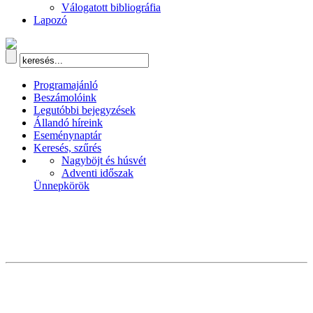
Válogatott bibliográfia
Lapozó
Programajánló
Beszámolóink
Legutóbbi bejegyzések
Állandó híreink
Eseménynaptár
Keresés, szűrés
Nagyböjt és húsvét
Adventi időszak
Ünnepkörök