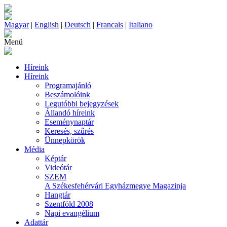
Magyar
|
English
|
Deutsch
|
Francais
|
Italiano
Menü
Híreink
Híreink
Programajánló
Beszámolóink
Legutóbbi bejegyzések
Állandó híreink
Eseménynaptár
Keresés, szűrés
Ünnepkörök
Média
Képtár
Videótár
SZEM
A Székesfehérvári Egyházmegye Magazinja
Hangtár
Szentföld 2008
Napi evangélium
Adattár