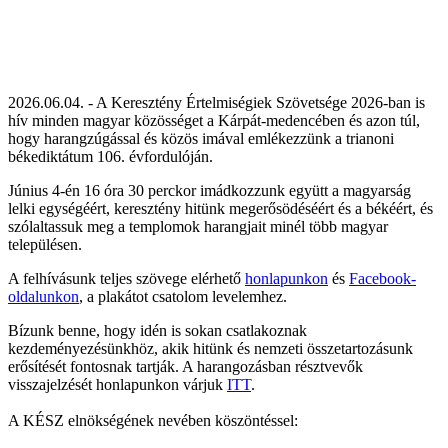
2026.06.04. - A Keresztény Értelmiségiek Szövetsége 2026-ban is
hív minden magyar közösséget a Kárpát-medencében és azon túl,
hogy harangzúgással és közös imával emlékezzünk a trianoni
békediktátum 106. évfordulóján.
Június 4-én 16 óra 30 perckor imádkozzunk együtt a magyarság
lelki egységéért, keresztény hitünk megerősödéséért és a békéért, és
szólaltassuk meg a templomok harangjait minél több magyar
településen.
A felhívásunk teljes szövege elérhető
honlapunkon
és
Facebook-
oldalunkon
, a plakátot csatolom levelemhez.
Bízunk benne, hogy idén is sokan csatlakoznak
kezdeményezésünkhöz, akik hitünk és nemzeti összetartozásunk
erősítését fontosnak tartják. A harangozásban résztvevők
visszajelzését honlapunkon várjuk
ITT
.
A KÉSZ elnökségének nevében köszöntéssel: