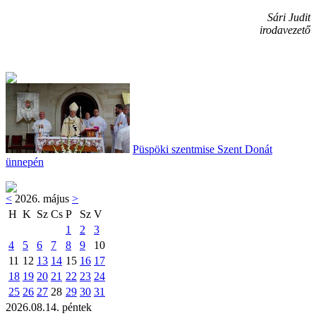
Sári Judit
irodavezető
Püspöki szentmise Szent Donát
ünnepén
<
2026. május
>
H
K
Sz
Cs
P
Sz
V
1
2
3
4
5
6
7
8
9
10
11
12
13
14
15
16
17
18
19
20
21
22
23
24
25
26
27
28
29
30
31
2026.08.14. péntek