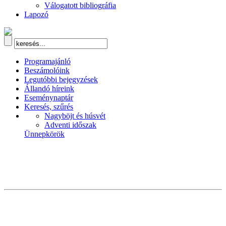
Válogatott bibliográfia
Lapozó
Programajánló
Beszámolóink
Legutóbbi bejegyzések
Állandó híreink
Eseménynaptár
Keresés, szűrés
Nagyböjt és húsvét
Adventi időszak
Ünnepkörök