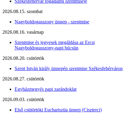
Székesfehérvár fogadalmi szentmiséje
2026.08.15. szombat
Nagyboldogasszony ünnep - szentmise
2026.08.16. vasárnap
Szentmise és jegyesek megáldása az Ercsi
Nagyboldogasszony-napi búcsún
2026.08.20. csütörtök
Szent István király ünnepén szentmise Székesfehérváron
2026.08.27. csütörtök
Egyházmegyés papi zarándoklat
2026.09.03. csütörtök
Első csütörtöki Eucharisztia ünnep (Ciszterci)