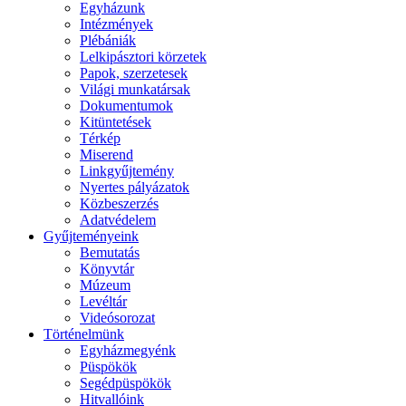
Egyházunk
Intézmények
Plébániák
Lelkipásztori körzetek
Papok, szerzetesek
Világi munkatársak
Dokumentumok
Kitüntetések
Térkép
Miserend
Linkgyűjtemény
Nyertes pályázatok
Közbeszerzés
Adatvédelem
Gyűjteményeink
Bemutatás
Könyvtár
Múzeum
Levéltár
Videósorozat
Történelmünk
Egyházmegyénk
Püspökök
Segédpüspökök
Hitvallóink