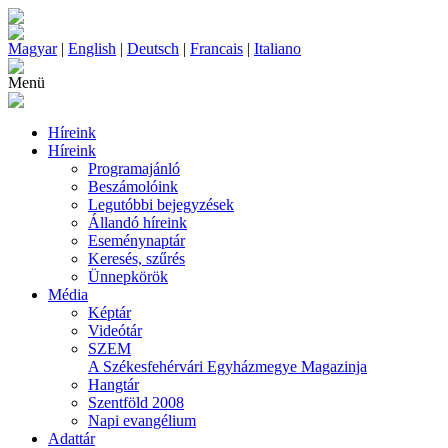
Magyar
|
English
|
Deutsch
|
Francais
|
Italiano
Menü
Híreink
Híreink
Programajánló
Beszámolóink
Legutóbbi bejegyzések
Állandó híreink
Eseménynaptár
Keresés, szűrés
Ünnepkörök
Média
Képtár
Videótár
SZEM
A Székesfehérvári Egyházmegye Magazinja
Hangtár
Szentföld 2008
Napi evangélium
Adattár