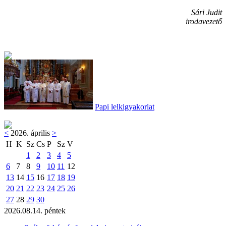
Sári Judit
irodavezető
Papi lelkigyakorlat
<
2026. április
>
H
K
Sz
Cs
P
Sz
V
1
2
3
4
5
6
7
8
9
10
11
12
13
14
15
16
17
18
19
20
21
22
23
24
25
26
27
28
29
30
2026.08.14. péntek