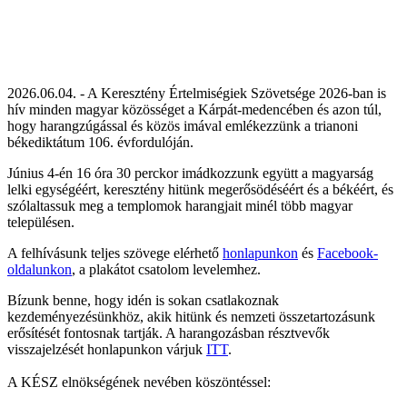
2026.06.04. - A Keresztény Értelmiségiek Szövetsége 2026-ban is
hív minden magyar közösséget a Kárpát-medencében és azon túl,
hogy harangzúgással és közös imával emlékezzünk a trianoni
békediktátum 106. évfordulóján.
Június 4-én 16 óra 30 perckor imádkozzunk együtt a magyarság
lelki egységéért, keresztény hitünk megerősödéséért és a békéért, és
szólaltassuk meg a templomok harangjait minél több magyar
településen.
A felhívásunk teljes szövege elérhető
honlapunkon
és
Facebook-
oldalunkon
, a plakátot csatolom levelemhez.
Bízunk benne, hogy idén is sokan csatlakoznak
kezdeményezésünkhöz, akik hitünk és nemzeti összetartozásunk
erősítését fontosnak tartják. A harangozásban résztvevők
visszajelzését honlapunkon várjuk
ITT
.
A KÉSZ elnökségének nevében köszöntéssel: