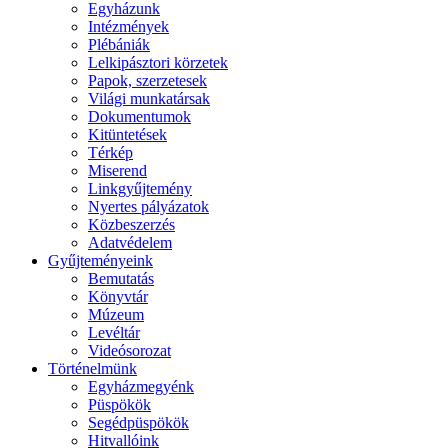
Egyházunk
Intézmények
Plébániák
Lelkipásztori körzetek
Papok, szerzetesek
Világi munkatársak
Dokumentumok
Kitüntetések
Térkép
Miserend
Linkgyűjtemény
Nyertes pályázatok
Közbeszerzés
Adatvédelem
Gyűjteményeink
Bemutatás
Könyvtár
Múzeum
Levéltár
Videósorozat
Történelmünk
Egyházmegyénk
Püspökök
Segédpüspökök
Hitvallóink