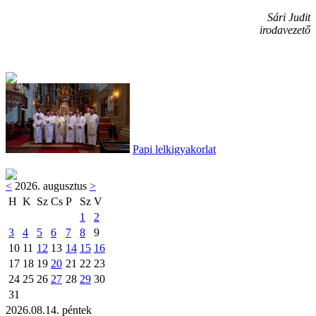
Sári Judit
irodavezető
Papi lelkigyakorlat
<
2026. augusztus
>
H
K
Sz
Cs
P
Sz
V
1
2
3
4
5
6
7
8
9
10
11
12
13
14
15
16
17
18
19
20
21
22
23
24
25
26
27
28
29
30
31
2026.08.14. péntek