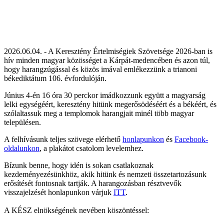
2026.06.04. - A Keresztény Értelmiségiek Szövetsége 2026-ban is
hív minden magyar közösséget a Kárpát-medencében és azon túl,
hogy harangzúgással és közös imával emlékezzünk a trianoni
békediktátum 106. évfordulóján.
Június 4-én 16 óra 30 perckor imádkozzunk együtt a magyarság
lelki egységéért, keresztény hitünk megerősödéséért és a békéért, és
szólaltassuk meg a templomok harangjait minél több magyar
településen.
A felhívásunk teljes szövege elérhető
honlapunkon
és
Facebook-
oldalunkon
, a plakátot csatolom levelemhez.
Bízunk benne, hogy idén is sokan csatlakoznak
kezdeményezésünkhöz, akik hitünk és nemzeti összetartozásunk
erősítését fontosnak tartják. A harangozásban résztvevők
visszajelzését honlapunkon várjuk
ITT
.
A KÉSZ elnökségének nevében köszöntéssel: