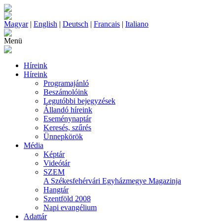
Magyar
|
English
|
Deutsch
|
Francais
|
Italiano
Menü
Híreink
Híreink
Programajánló
Beszámolóink
Legutóbbi bejegyzések
Állandó híreink
Eseménynaptár
Keresés, szűrés
Ünnepkörök
Média
Képtár
Videótár
SZEM
A Székesfehérvári Egyházmegye Magazinja
Hangtár
Szentföld 2008
Napi evangélium
Adattár