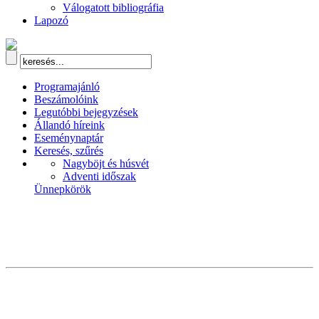
Válogatott bibliográfia
Lapozó
Programajánló
Beszámolóink
Legutóbbi bejegyzések
Állandó híreink
Eseménynaptár
Keresés, szűrés
Nagyböjt és húsvét
Adventi időszak
Ünnepkörök