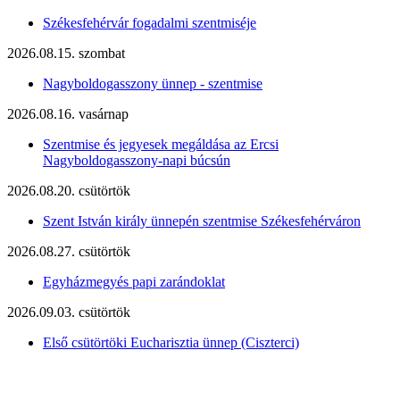
Székesfehérvár fogadalmi szentmiséje
2026.08.15. szombat
Nagyboldogasszony ünnep - szentmise
2026.08.16. vasárnap
Szentmise és jegyesek megáldása az Ercsi
Nagyboldogasszony-napi búcsún
2026.08.20. csütörtök
Szent István király ünnepén szentmise Székesfehérváron
2026.08.27. csütörtök
Egyházmegyés papi zarándoklat
2026.09.03. csütörtök
Első csütörtöki Eucharisztia ünnep (Ciszterci)