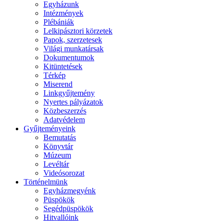
Egyházunk
Intézmények
Plébániák
Lelkipásztori körzetek
Papok, szerzetesek
Világi munkatársak
Dokumentumok
Kitüntetések
Térkép
Miserend
Linkgyűjtemény
Nyertes pályázatok
Közbeszerzés
Adatvédelem
Gyűjteményeink
Bemutatás
Könyvtár
Múzeum
Levéltár
Videósorozat
Történelmünk
Egyházmegyénk
Püspökök
Segédpüspökök
Hitvallóink