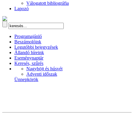
Válogatott bibliográfia
Lapozó
Programajánló
Beszámolóink
Legutóbbi bejegyzések
Állandó híreink
Eseménynaptár
Keresés, szűrés
Nagyböjt és húsvét
Adventi időszak
Ünnepkörök