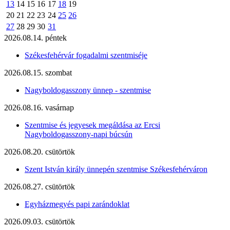
13
14
15
16
17
18
19
20
21
22
23
24
25
26
27
28
29
30
31
2026.08.14. péntek
Székesfehérvár fogadalmi szentmiséje
2026.08.15. szombat
Nagyboldogasszony ünnep - szentmise
2026.08.16. vasárnap
Szentmise és jegyesek megáldása az Ercsi
Nagyboldogasszony-napi búcsún
2026.08.20. csütörtök
Szent István király ünnepén szentmise Székesfehérváron
2026.08.27. csütörtök
Egyházmegyés papi zarándoklat
2026.09.03. csütörtök