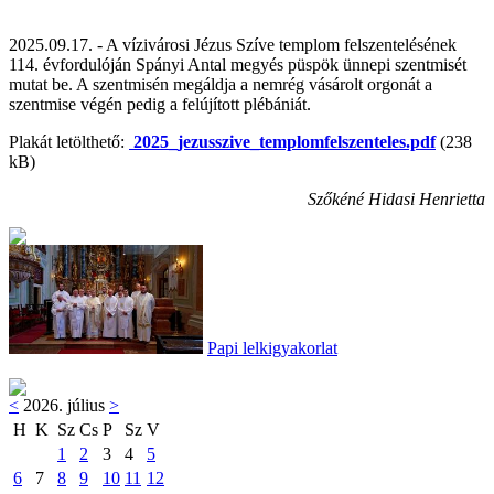
2025.09.17. - A vízivárosi Jézus Szíve templom felszentelésének
114. évfordulóján Spányi Antal megyés püspök ünnepi szentmisét
mutat be. A szentmisén megáldja a nemrég vásárolt orgonát a
szentmise végén pedig a felújított plébániát.
Plakát letölthető:
2025_jezusszive_templomfelszenteles.pdf
(238
kB)
Szőkéné Hidasi Henrietta
Papi lelkigyakorlat
<
2026. július
>
H
K
Sz
Cs
P
Sz
V
1
2
3
4
5
6
7
8
9
10
11
12