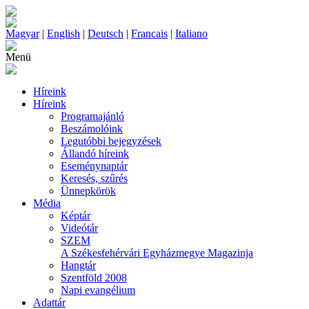
Magyar
|
English
|
Deutsch
|
Francais
|
Italiano
Menü
Híreink
Híreink
Programajánló
Beszámolóink
Legutóbbi bejegyzések
Állandó híreink
Eseménynaptár
Keresés, szűrés
Ünnepkörök
Média
Képtár
Videótár
SZEM
A Székesfehérvári Egyházmegye Magazinja
Hangtár
Szentföld 2008
Napi evangélium
Adattár