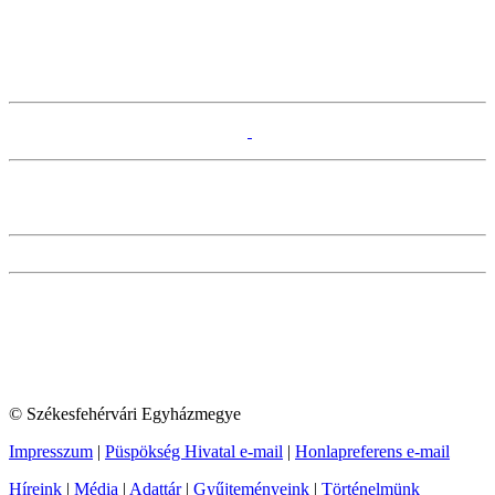
© Székesfehérvári Egyházmegye
Impresszum
|
Püspökség Hivatal e-mail
|
Honlapreferens e-mail
Híreink
|
Média
|
Adattár
|
Gyűjteményeink
|
Történelmünk