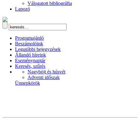
Válogatott bibliográfia
Lapozó
Programajánló
Beszámolóink
Legutóbbi bejegyzések
Állandó híreink
Eseménynaptár
Keresés, szűrés
Nagyböjt és húsvét
Adventi időszak
Ünnepkörök