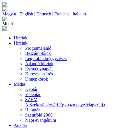
Magyar
|
English
|
Deutsch
|
Francais
|
Italiano
Menü
Híreink
Híreink
Programajánló
Beszámolóink
Legutóbbi bejegyzések
Állandó híreink
Eseménynaptár
Keresés, szűrés
Ünnepkörök
Média
Képtár
Videótár
SZEM
A Székesfehérvári Egyházmegye Magazinja
Hangtár
Szentföld 2008
Napi evangélium
Adattár