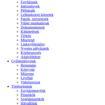
Egyházunk
Intézmények
Plébániák
Lelkipásztori körzetek
Papok, szerzetesek
Világi munkatársak
Dokumentumok
Kitüntetések
Térkép
Miserend
Linkgyűjtemény
Nyertes pályázatok
Közbeszerzés
Adatvédelem
Gyűjteményeink
Bemutatás
Könyvtár
Múzeum
Levéltár
Videósorozat
Történelmünk
Egyházmegyénk
Püspökök
Segédpüspökök
Hitvallóink