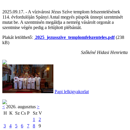
2025.09.17. - A vízivárosi Jézus Szíve templom felszentelésének
114. évfordulóján Spányi Antal megyés püspök ünnepi szentmisét
mutat be. A szentmisén megáldja a nemrég vásárolt orgonát a
szentmise végén pedig a felújított plébániát.
Plakát letölthető:
2025_jezusszive_templomfelszenteles.pdf
(238
kB)
Szőkéné Hidasi Henrietta
Papi lelkigyakorlat
<
2026. augusztus
>
H
K
Sz
Cs
P
Sz
V
1
2
3
4
5
6
7
8
9