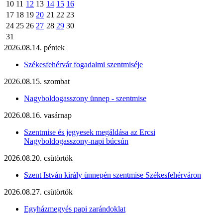
10
11
12
13
14
15
16
17
18
19
20
21
22
23
24
25
26
27
28
29
30
31
2026.08.14. péntek
Székesfehérvár fogadalmi szentmiséje
2026.08.15. szombat
Nagyboldogasszony ünnep - szentmise
2026.08.16. vasárnap
Szentmise és jegyesek megáldása az Ercsi
Nagyboldogasszony-napi búcsún
2026.08.20. csütörtök
Szent István király ünnepén szentmise Székesfehérváron
2026.08.27. csütörtök
Egyházmegyés papi zarándoklat