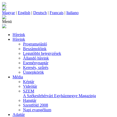
Magyar
|
English
|
Deutsch
|
Francais
|
Italiano
Menü
Híreink
Híreink
Programajánló
Beszámolóink
Legutóbbi bejegyzések
Állandó híreink
Eseménynaptár
Keresés, szűrés
Ünnepkörök
Média
Képtár
Videótár
SZEM
A Székesfehérvári Egyházmegye Magazinja
Hangtár
Szentföld 2008
Napi evangélium
Adattár