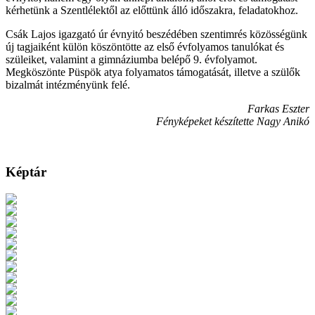
kérhetünk a Szentlélektől az előttünk álló időszakra, feladatokhoz.
Csák Lajos igazgató úr évnyitó beszédében szentimrés közösségünk
új tagjaiként külön köszöntötte az első évfolyamos tanulókat és
szüleiket, valamint a gimnáziumba belépő 9. évfolyamot.
Megköszönte Püspök atya folyamatos támogatását, illetve a szülők
bizalmát intézményünk felé.
Farkas Eszter
Fényképeket készítette Nagy Anikó
Képtár