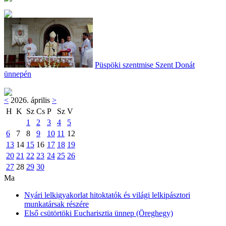
Püspöki szentmise Szent Donát
ünnepén
<
2026. április
>
H
K
Sz
Cs
P
Sz
V
1
2
3
4
5
6
7
8
9
10
11
12
13
14
15
16
17
18
19
20
21
22
23
24
25
26
27
28
29
30
Ma
Nyári lelkigyakorlat hitoktatók és világi lelkipásztori
munkatársak részére
Első csütörtöki Eucharisztia ünnep (Öreghegy)