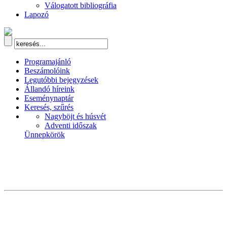
Válogatott bibliográfia
Lapozó
Programajánló
Beszámolóink
Legutóbbi bejegyzések
Állandó híreink
Eseménynaptár
Keresés, szűrés
Nagyböjt és húsvét
Adventi időszak
Ünnepkörök