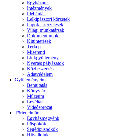
Egyházunk
Intézmények
Plébániák
Lelkipásztori körzetek
Papok, szerzetesek
Világi munkatársak
Dokumentumok
Kitüntetések
Térkép
Miserend
Linkgyűjtemény
Nyertes pályázatok
Közbeszerzés
Adatvédelem
Gyűjteményeink
Bemutatás
Könyvtár
Múzeum
Levéltár
Videósorozat
Történelmünk
Egyházmegyénk
Püspökök
Segédpüspökök
Hitvallóink