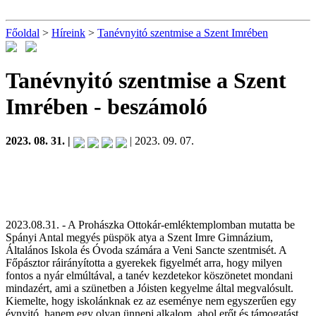
Főoldal
>
Híreink
>
Tanévnyitó szentmise a Szent Imrében
Tanévnyitó szentmise a Szent
Imrében
- beszámoló
2023. 08. 31. |
| 2023. 09. 07.
2023.08.31. - A Prohászka Ottokár-emléktemplomban mutatta be
Spányi Antal megyés püspök atya a Szent Imre Gimnázium,
Általános Iskola és Óvoda számára a Veni Sancte szentmisét. A
Főpásztor ráirányította a gyerekek figyelmét arra, hogy milyen
fontos a nyár elmúltával, a tanév kezdetekor köszönetet mondani
mindazért, ami a szünetben a Jóisten kegyelme által megvalósult.
Kiemelte, hogy iskolánknak ez az eseménye nem egyszerűen egy
évnyitó, hanem egy olyan ünnepi alkalom, ahol erőt és támogatást