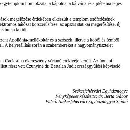
 kegytemplom homlokzata, a kápolna, a kálvária és a plébánia teljes
sodások megelőzése érdekében elkészült a templom tetőfedésének
ktromos hálózat korszerűsítése, az apszis statikai megerősítése, új
technika került.
ent Apollónia-mellékoltár és a szószék, illetve a kőből és fémből
fel. A helyreállítás során a szakembereket a hagyománytisztelet
t Caelestina ókeresztény vértanú ereklyéje került. Az ünnepi
lett részt vett Czunyiné dr. Bertalan Judit országgyűlési képviselő,
Székesfehérvári Egyházmegye
Fényképeket készítette: dr. Berta Gábor
Videó: Székesfehérvári Egyházmegyei Stúdió