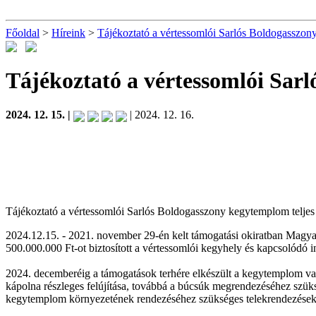
Főoldal
>
Híreink
>
Tájékoztató a vértessomlói Sarlós Boldogasszony 
Tájékoztató a vértessomlói Sarl
2024. 12. 15. |
| 2024. 12. 16.
Tájékoztató a vértessomlói Sarlós Boldogasszony kegytemplom teljes b
2024.12.15. - 2021. november 29-én kelt támogatási okiratban Ma
500.000.000 Ft-ot biztosított a vértessomlói kegyhely és kapcsolódó 
2024. decemberéig a támogatások terhére elkészült a kegytemplom valam
kápolna részleges felújítása, továbbá a búcsúk megrendezéséhez szüks
kegytemplom környezetének rendezéséhez szükséges telekrendezések, h