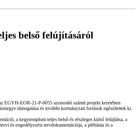
es belső felújításáról
a az EGYH-EOR-21-P-0055 azonosító számú projekt keretében
házmegye támogatása és további kormányzati források egészítettek ki.
táció, a kegytemplom teljes belső és részleges külső felújítása, a
ervi és engedélyezési tervdokumentációja, a plébánia és a