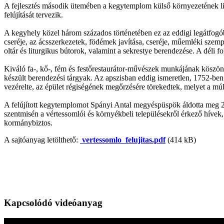
A fejlesztés második ütemében a kegytemplom külső környezetének litur
felújítását tervezik.
A kegyhely közel három százados történetében ez az eddigi legátfogób
cseréje, az ácsszerkezetek, födémek javítása, cseréje, műemléki szempo
oltár és liturgikus bútorok, valamint a sekrestye berendezése. A déli f
Kiváló fa-, kő-, fém és festőrestaurátor-művészek munkájának köszönhe
készült berendezési tárgyak. Az apszisban eddig ismeretlen, 1752-ben k
vezérelte, az épület régiségének megőrzésére törekedtek, melyet a múlt
A felújított kegytemplomot Spányi Antal megyéspüspök áldotta meg 20
szentmisén a vértessomlói és környékbeli településekről érkező hívek, 
kormánybiztos.
A sajtóanyag letölthető:
vertessomlo_felujitas.pdf
(414 kB)
Kapcsolódó videóanyag