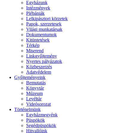
Egyházunk
Intézmények
Plébániák
Lelkipásztori körzetek
Papok, szerzetesek
Világi munkatársak
Dokumentumok
Kitüntetések
Térkép
Miserend
Linkgyűjtemény
Nyertes pályázatok
Közbeszerzés
Adatvédelem
Gyűjteményeink
Bemutatás
Könyvtár
Múzeum
Levéltár
Videósorozat
Történelmünk
Egyházmegyénk
Püspökök
Segédpüspökök
Hitvallóink