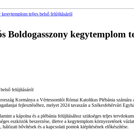
kegytemplom teljes belső felújításáról
ós Boldogasszony kegytemplom telj
első felújításáról
gyarország Kormánya a Vértessomlói Római Katolikus Plébánia számár
ingatlanjai fejlesztéséhez, melyet 2024 tavaszán a Székesfehérvári Egy
int a kápolna és a plébánia felújításához szükséges teljes tervdokumen
éges eszközök beszerzése, illetve a kegytemplom környezetének vázlatt
álózati bővítések és a kapcsolati pontok kiépítésének előkészítése.