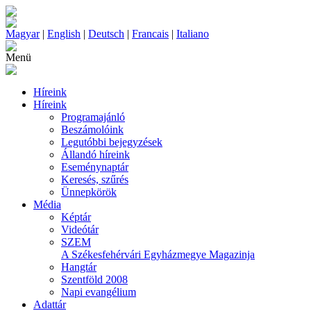
Magyar
|
English
|
Deutsch
|
Francais
|
Italiano
Menü
Híreink
Híreink
Programajánló
Beszámolóink
Legutóbbi bejegyzések
Állandó híreink
Eseménynaptár
Keresés, szűrés
Ünnepkörök
Média
Képtár
Videótár
SZEM
A Székesfehérvári Egyházmegye Magazinja
Hangtár
Szentföld 2008
Napi evangélium
Adattár