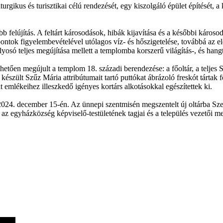
gikus és turisztikai célú rendezését, egy kiszolgáló épület építését, a
b felújítás. A feltárt károsodások, hibák kijavítása és a későbbi káro
ntok figyelembevételével utólagos víz- és hőszigetelése, továbbá az ele
olyosó teljes megújítása mellett a templomba korszerű világítás-, és hang
tően megújult a templom 18. századi berendezése: a főoltár, a teljes Sz
észült Szűz Mária attribútumait tartó puttókat ábrázoló freskót tártak 
 emlékeihez illeszkedő igényes kortárs alkotásokkal egészítettek ki.
24. december 15-én. Az ünnepi szentmisén megszentelt új oltárba Szen
az egyházközség képviselő-testületének tagjai és a település vezetői mel