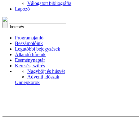
Válogatott bibliográfia
Lapozó
Programajánló
Beszámolóink
Legutóbbi bejegyzések
Állandó híreink
Eseménynaptár
Keresés, szűrés
Nagyböjt és húsvét
Adventi időszak
Ünnepkörök