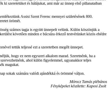
ék ki szeretetüket és hálájukat, ami már az ünnep első pillanataiban
gemlékeztünk Assisi Szent Ferenc mennyei születésének 800.
eretet örömét.
össég számos tagja is együtt ünnepelt velünk. Külön köszönjük a
tárkerülést követően minden e búcsúra érkező testvérünket közös ebédre
ével tettük teljessé ezt a szeretetben megélt ünnepet.
eméljük, hogy ez nem egyszeri alkalom marad. Szeretnénk, ha a
 szervezhetnénk, ahol külön figyelemmel, ugyanakkor teljes
ssék magukat.
p nap sokak számára valódi ajándékká és örömmé váljon.
Mórocz Tamás plébános
Fényképeket készítette: Kaposi Zsolt