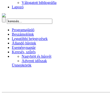
Válogatott bibliográfia
Lapozó
Programajánló
Beszámolóink
Legutóbbi bejegyzések
Állandó híreink
Eseménynaptár
Keresés, szűrés
Nagyböjt és húsvét
Adventi időszak
Ünnepkörök