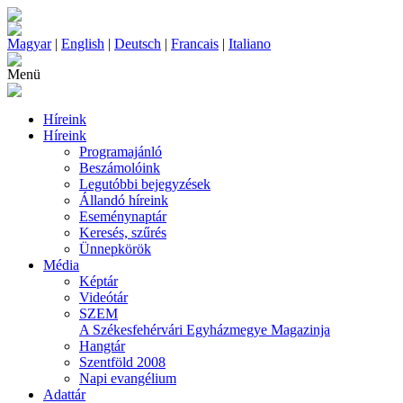
Magyar
|
English
|
Deutsch
|
Francais
|
Italiano
Menü
Híreink
Híreink
Programajánló
Beszámolóink
Legutóbbi bejegyzések
Állandó híreink
Eseménynaptár
Keresés, szűrés
Ünnepkörök
Média
Képtár
Videótár
SZEM
A Székesfehérvári Egyházmegye Magazinja
Hangtár
Szentföld 2008
Napi evangélium
Adattár