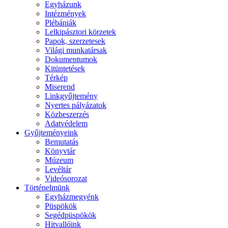
Egyházunk
Intézmények
Plébániák
Lelkipásztori körzetek
Papok, szerzetesek
Világi munkatársak
Dokumentumok
Kitüntetések
Térkép
Miserend
Linkgyűjtemény
Nyertes pályázatok
Közbeszerzés
Adatvédelem
Gyűjteményeink
Bemutatás
Könyvtár
Múzeum
Levéltár
Videósorozat
Történelmünk
Egyházmegyénk
Püspökök
Segédpüspökök
Hitvallóink