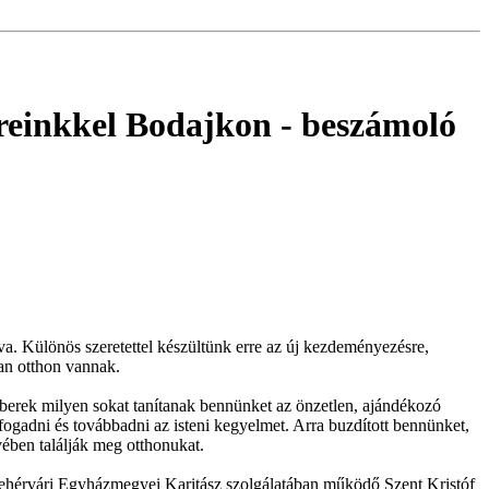
éreinkkel Bodajkon
- beszámoló
a. Különös szeretettel készültünk erre az új kezdeményezésre,
an otthon vannak.
berek milyen sokat tanítanak bennünket az önzetlen, ajándékozó
efogadni és továbbadni az isteni kegyelmet. Arra buzdított bennünket,
ében találják meg otthonukat.
fehérvári Egyházmegyei Karitász szolgálatában működő Szent Kristóf