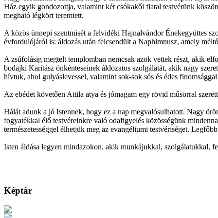
Ház egyik gondozottja, valamint két csókakői fiatal testvérünk köszöntö
megható légkört teremtett.
A közös ünnepi szentmisét a felvidéki Hajnalvándor Énekegyüttes sz
évfordulójáról is: áldozás után felcsendült a Naphimnusz, amely méltó 
A zsúfolásig megtelt templomban nemcsak azok vettek részt, akik elf
bodajki Karitász önkénteseinek áldozatos szolgálatát, akik nagy szere
hívtuk, ahol gulyáslevessel, valamint sok-sok sós és édes finomságga
Az ebédet követően Attila atya és jómagam egy rövid műsorral szerett
Hálát adunk a jó Istennek, hogy ez a nap megvalósulhatott. Nagy örö
fogyatékkal élő testvéreinkre való odafigyelés közösségünk mindenna
természetességgel élhetjük meg az evangéliumi testvériséget. Legfő
Isten áldása legyen mindazokon, akik munkájukkal, szolgálatukkal, f
Képtár