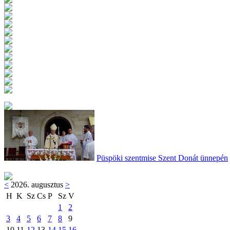
Püspöki szentmise Szent Donát ünnepén
<
2026. augusztus
>
H
K
Sz
Cs
P
Sz
V
1
2
3
4
5
6
7
8
9
10
11
12
13
14
15
16