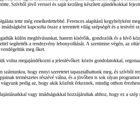
tte. Szívből jövő verssel és saját kezűleg készített ajándékokkal fejezt
olgálata tette még emelkedettebbé. Ferences alapítású kegyhelyként me
imádságként kapcsolta össze a teremtett világ szépségét és a testvéri sz
ogadták külön meghívásunkat, hanem kísérőik, gondozóik és a hívő köz
tettel segítették a rendezvény lebonyolítását. A szentmise végén, az ol
l vendégeltük meg őket.
ük volna megajándékozni a jelenlévőket: közös gondolatokkal, orgonazen
m számunkra, hogy ennyi szeretetet tapasztalhattunk meg, és szívből r
pjainak természetes részévé válna, és a jövőben is sok olyan programot
bb vágyunk pedig az, hogy akik közénk érkeznek, mindig otthon érezhe
elajánlásaikkal vagy imádságukkal hozzájárultak ahhoz, hogy ez a szé