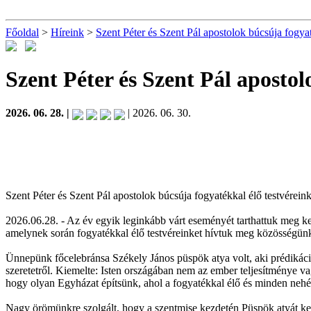
Főoldal
>
Híreink
>
Szent Péter és Szent Pál apostolok búcsúja fogya
Szent Péter és Szent Pál aposto
2026. 06. 28. |
| 2026. 06. 30.
Szent Péter és Szent Pál apostolok búcsúja fogyatékkal élő testvérei
2026.06.28. - Az év egyik leginkább várt eseményét tarthattuk meg k
amelynek során fogyatékkal élő testvéreinket hívtuk meg közösségü
Ünnepünk főcelebránsa Székely János püspök atya volt, aki prédikáci
szeretetről. Kiemelte: Isten országában nem az ember teljesítménye va
hogy olyan Egyházat építsünk, ahol a fogyatékkal élő és minden neh
Nagy örömünkre szolgált, hogy a szentmise kezdetén Püspök atyát ke