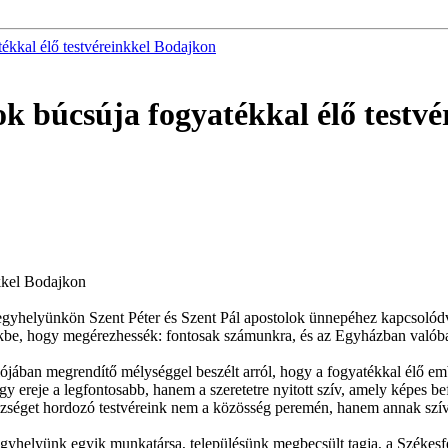
tékkal élő testvéreinkkel Bodajkon
lok búcsúja fogyatékkal élő testv
nkkel Bodajkon
egyhelyünkön Szent Péter és Szent Pál apostolok ünnepéhez kapcsolódv
nkbe, hogy megérezhessék: fontosak számunkra, és az Egyházban valób
ójában megrendítő mélységgel beszélt arról, hogy a fogyatékkal élő em
gy ereje a legfontosabb, hanem a szeretetre nyitott szív, amely képes b
ézséget hordozó testvéreink nem a közösség peremén, hanem annak szív
gyhelyünk egyik munkatársa, településünk megbecsült tagja, a Székes