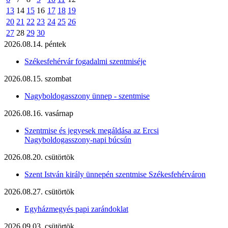
13
14
15
16
17
18
19
20
21
22
23
24
25
26
27
28
29
30
2026.08.14. péntek
Székesfehérvár fogadalmi szentmiséje
2026.08.15. szombat
Nagyboldogasszony ünnep - szentmise
2026.08.16. vasárnap
Szentmise és jegyesek megáldása az Ercsi
Nagyboldogasszony-napi búcsún
2026.08.20. csütörtök
Szent István király ünnepén szentmise Székesfehérváron
2026.08.27. csütörtök
Egyházmegyés papi zarándoklat
2026.09.03. csütörtök