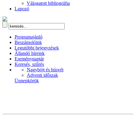
Válogatott bibliográfia
Lapozó
Programajánló
Beszámolóink
Legutóbbi bejegyzések
Állandó híreink
Eseménynaptár
Keresés, szűrés
Nagyböjt és húsvét
Adventi időszak
Ünnepkörök