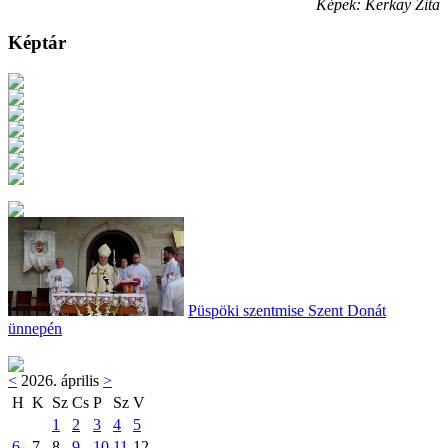
Képek: Kerkay Zita
Képtár
Püspöki szentmise Szent Donát
ünnepén
<
2026. április
>
H
K
Sz
Cs
P
Sz
V
1
2
3
4
5
6
7
8
9
10
11
12