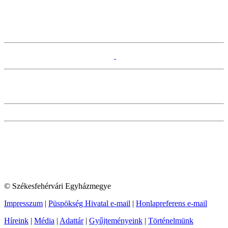
© Székesfehérvári Egyházmegye
Impresszum
|
Püspökség Hivatal e-mail
|
Honlapreferens e-mail
Híreink
|
Média
|
Adattár
|
Gyűjteményeink
|
Történelmünk