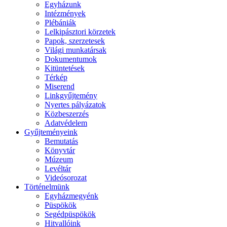
Egyházunk
Intézmények
Plébániák
Lelkipásztori körzetek
Papok, szerzetesek
Világi munkatársak
Dokumentumok
Kitüntetések
Térkép
Miserend
Linkgyűjtemény
Nyertes pályázatok
Közbeszerzés
Adatvédelem
Gyűjteményeink
Bemutatás
Könyvtár
Múzeum
Levéltár
Videósorozat
Történelmünk
Egyházmegyénk
Püspökök
Segédpüspökök
Hitvallóink