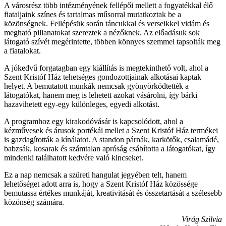
A városrész több intézményének fellépői mellett a fogyatékkal élő
fiataljaink színes és tartalmas műsorral mutatkoztak be a
közönségnek. Fellépésük során táncukkal és verseikkel vidám és
megható pillanatokat szereztek a nézőknek. Az előadásuk sok
látogató szívét megérintette, többen könnyes szemmel tapsolták meg
a fiatalokat.
A jókedvű forgatagban egy kiállítás is megtekinthető volt, ahol a
Szent Kristóf Ház tehetséges gondozottjainak alkotásai kaptak
helyet. A bemutatott munkák nemcsak gyönyörködtették a
látogatókat, hanem meg is lehetett azokat vásárolni, így bárki
hazavihetett egy-egy különleges, egyedi alkotást.
A programhoz egy kirakodóvásár is kapcsolódott, ahol a
kézművesek és árusok portékái mellet a Szent Kristóf Ház termékei
is gazdagították a kínálatot. A standon párnák, karkötők, csalamádé,
babzsák, kosarak és számtalan apróság csábította a látogatókat, így
mindenki találhatott kedvére való kincseket.
Ez a nap nemcsak a szüreti hangulat jegyében telt, hanem
lehetőséget adott arra is, hogy a Szent Kristóf Ház közössége
bemutassa értékes munkáját, kreativitását és összetartását a szélesebb
közönség számára.
Virág Szilvia