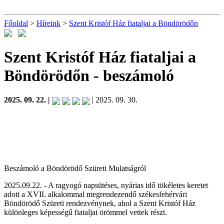
Főoldal
>
Híreink
>
Szent Kristóf Ház fiataljai a Böndörödőn
Szent Kristóf Ház fiataljai a
Böndörödőn
- beszámoló
2025. 09. 22. |
| 2025. 09. 30.
Beszámoló a Böndörödő Szüreti Mulatságról
2025.09.22. - A ragyogó napsütéses, nyárias idő tökéletes keretet
adott a XVII. alkalommal megrendezendő székesfehérvári
Böndörödő Szüreti rendezvénynek, ahol a Szent Kristóf Ház
különleges képességű fiataljai örömmel vettek részt.