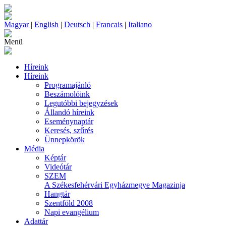
Magyar
|
English
|
Deutsch
|
Francais
|
Italiano
Menü
Híreink
Híreink
Programajánló
Beszámolóink
Legutóbbi bejegyzések
Állandó híreink
Eseménynaptár
Keresés, szűrés
Ünnepkörök
Média
Képtár
Videótár
SZEM
A Székesfehérvári Egyházmegye Magazinja
Hangtár
Szentföld 2008
Napi evangélium
Adattár