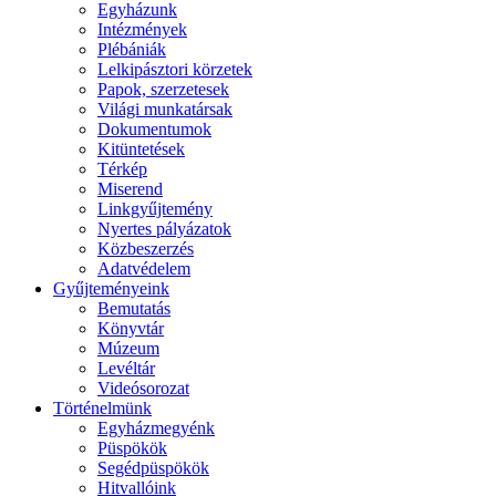
Egyházunk
Intézmények
Plébániák
Lelkipásztori körzetek
Papok, szerzetesek
Világi munkatársak
Dokumentumok
Kitüntetések
Térkép
Miserend
Linkgyűjtemény
Nyertes pályázatok
Közbeszerzés
Adatvédelem
Gyűjteményeink
Bemutatás
Könyvtár
Múzeum
Levéltár
Videósorozat
Történelmünk
Egyházmegyénk
Püspökök
Segédpüspökök
Hitvallóink