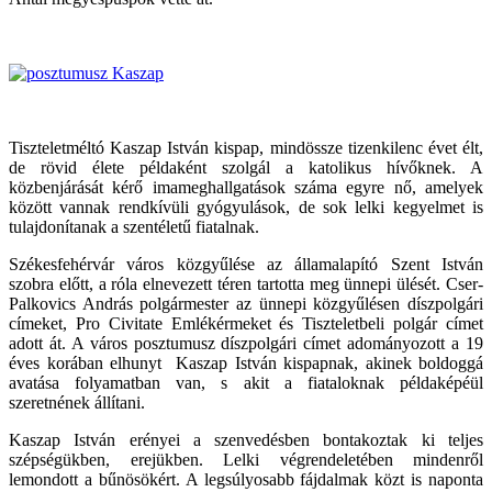
Tiszteletméltó Kaszap István kispap, mindössze tizenkilenc évet élt,
de rövid élete példaként szolgál a katolikus hívőknek. A
közbenjárását kérő imameghallgatások száma egyre nő, amelyek
között vannak rendkívüli gyógyulások, de sok lelki kegyelmet is
tulajdonítanak a szentéletű fiatalnak.
Székesfehérvár város közgyűlése az államalapító Szent István
szobra előtt, a róla elnevezett téren tartotta meg ünnepi ülését. Cser-
Palkovics András polgármester az ünnepi közgyűlésen díszpolgári
címeket, Pro Civitate Emlékérmeket és Tiszteletbeli polgár címet
adott át. A város posztumusz díszpolgári címet adományozott a 19
éves korában elhunyt Kaszap István kispapnak, akinek boldoggá
avatása folyamatban van, s akit a fiataloknak példaképéül
szeretnének állítani.
Kaszap István erényei a szenvedésben bontakoztak ki teljes
szépségükben, erejükben. Lelki végrendeletében mindenről
lemondott a bűnösökért. A legsúlyosabb fájdalmak közt is naponta