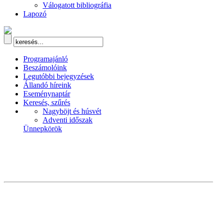
Válogatott bibliográfia
Lapozó
Programajánló
Beszámolóink
Legutóbbi bejegyzések
Állandó híreink
Eseménynaptár
Keresés, szűrés
Nagyböjt és húsvét
Adventi időszak
Ünnepkörök