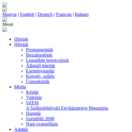
Magyar
|
English
|
Deutsch
|
Francais
|
Italiano
Menü
Híreink
Híreink
Programajánló
Beszámolóink
Legutóbbi bejegyzések
Állandó híreink
Eseménynaptár
Keresés, szűrés
Ünnepkörök
Média
Képtár
Videótár
SZEM
A Székesfehérvári Egyházmegye Magazinja
Hangtár
Szentföld 2008
Napi evangélium
Adattár