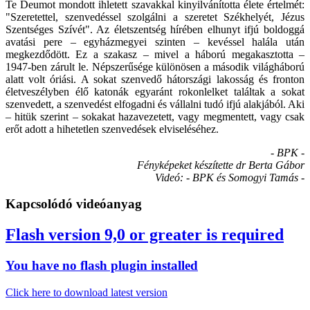
Te Deumot mondott ihletett szavakkal kinyilvánította élete értelmét:
"Szeretettel, szenvedéssel szolgálni a szeretet Székhelyét, Jézus
Szentséges Szívét". Az életszentség hírében elhunyt ifjú boldoggá
avatási pere – egyházmegyei szinten – kevéssel halála után
megkezdődött. Ez a szakasz – mivel a háború megakasztotta –
1947-ben zárult le. Népszerűsége különösen a második világháború
alatt volt óriási. A sokat szenvedő hátországi lakosság és fronton
életveszélyben élő katonák egyaránt rokonlelket találtak a sokat
szenvedett, a szenvedést elfogadni és vállalni tudó ifjú alakjából. Aki
– hitük szerint – sokakat hazavezetett, vagy megmentett, vagy csak
erőt adott a hihetetlen szenvedések elviseléséhez.
- BPK -
Fényképeket készítette dr Berta Gábor
Videó: - BPK és Somogyi Tamás -
Kapcsolódó videóanyag
Flash version 9,0 or greater is required
You have no flash plugin installed
Click here to download latest version