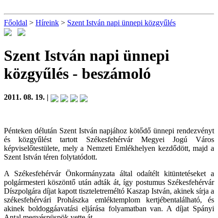
Főoldal
>
Híreink
>
Szent István napi ünnepi közgyűlés
Szent István napi ünnepi
közgyűlés
- beszámoló
2011. 08. 19. |
Pénteken délután Szent István napjához kötődő ünnepi rendezvényt
és közgyűlést tartott Székesfehérvár Megyei Jogú Város
képviselőtestülete, mely a Nemzeti Emlékhelyen kezdődött, majd a
Szent István téren folytatódott.
A Székesfehérvár Önkormányzata által odaítélt kitüntetéseket a
polgármesteri köszöntő után adták át, így postumus Székesfehérvár
Díszpolgára díjat kapott tiszteletreméltó Kaszap István, akinek sírja a
székesfehérvári Prohászka emléktemplom kertjébentalálható, és
akinek boldoggáavatási eljárása folyamatban van. A díjat Spányi
Antal megyéspüspök vette át.