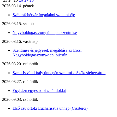
23
24
25
26
27
28
2026.08.14. péntek
Székesfehérvár fogadalmi szentmiséje
2026.08.15. szombat
Nagyboldogasszony ünnep - szentmise
2026.08.16. vasárnap
Szentmise és jegyesek megáldása az Ercsi
Nagyboldogasszony-napi búcsún
2026.08.20. csütörtök
Szent István király ünnepén szentmise Székesfehérváron
2026.08.27. csütörtök
Egyházmegyés papi zarándoklat
2026.09.03. csütörtök
Első csütörtöki Eucharisztia ünnep (Ciszterci)