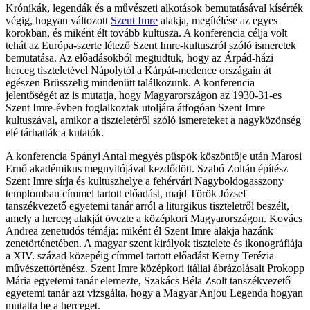
Krónikák, legendák és a művészeti alkotások bemutatásával kísérték
végig, hogyan változott
Szent Imre
alakja, megítélése az egyes
korokban, és miként élt tovább kultusza. A konferencia célja volt
tehát az Európa-szerte létező Szent Imre-kultuszról szóló ismeretek
bemutatása. Az előadásokból megtudtuk, hogy az Árpád-házi
herceg tiszteletével Nápolytól a Kárpát-medence országain át
egészen Brüsszelig mindenütt találkozunk. A konferencia
jelentőségét az is mutatja, hogy Magyarországon az 1930-31-es
Szent Imre-évben foglalkoztak utoljára átfogóan Szent Imre
kultuszával, amikor a tiszteletéről szóló ismereteket a nagyközönség
elé tárhatták a kutatók.
A konferencia Spányi Antal megyés püspök köszöntője után Marosi
Ernő akadémikus megnyitójával kezdődött. Szabó Zoltán építész
Szent Imre sírja és kultuszhelye a fehérvári Nagyboldogasszony
templomban címmel tartott előadást, majd Török József
tanszékvezető egyetemi tanár arról a liturgikus tiszteletről beszélt,
amely a herceg alakját övezte a középkori Magyarországon. Kovács
Andrea zenetudós témája: miként él Szent Imre alakja hazánk
zenetörténetében. A magyar szent királyok tisztelete és ikonográfiája
a XIV. század közepéig címmel tartott előadást Kerny Terézia
művészettörténész. Szent Imre középkori itáliai ábrázolásait Prokopp
Mária egyetemi tanár elemezte, Szakács Béla Zsolt tanszékvezető
egyetemi tanár azt vizsgálta, hogy a Magyar Anjou Legenda hogyan
mutatta be a herceget.