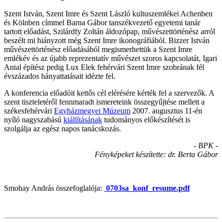
Szent István, Szent Imre és Szent László kultuszemlékei Achenben
és Kölnben címmel Barna Gábor tanszékvezető egyetemi tanár
tartott előadást, Szilárdfy Zoltán áldozópap, művészettörténész arról
beszélt mi hiányzott még Szent Imre ikonográfiából. Bizzer István
művészettörténész előadásából megismerhettük a Szent Imre
emlékév és az újabb reprezentatív művészet szoros kapcsolatát, Igari
Antal építész pedig Lux Elek fehérvári Szent Imre szobrának fél
évszázados hányattatásait idézte fel.
A konferencia előadóit kettős cél elérésére kérték fel a szervezők. A
szent tiszteletéről fennmaradt ismereteink összegyűjtése mellett a
székesfehérvári
Egyházmegyei Múzeum
2007. augusztus 11-én
nyíló nagyszabású
kiállításának
tudományos előkészítését is
szolgálja az egész napos tanácskozás.
- BPK -
Fényképeket készítette: dr. Berta Gábor
Smohay András összefoglalója:
0703sa_konf_resume.pdf