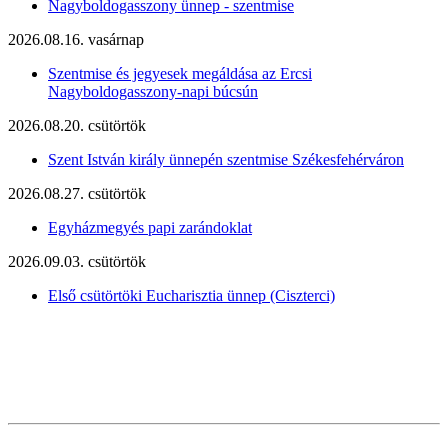
Nagyboldogasszony ünnep - szentmise
2026.08.16. vasárnap
Szentmise és jegyesek megáldása az Ercsi
Nagyboldogasszony-napi búcsún
2026.08.20. csütörtök
Szent István király ünnepén szentmise Székesfehérváron
2026.08.27. csütörtök
Egyházmegyés papi zarándoklat
2026.09.03. csütörtök
Első csütörtöki Eucharisztia ünnep (Ciszterci)