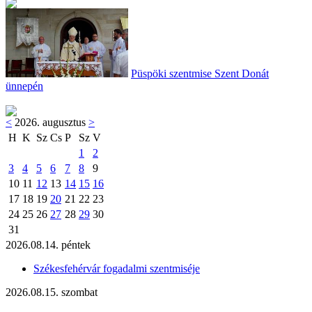
Püspöki szentmise Szent Donát
ünnepén
<
2026. augusztus
>
H
K
Sz
Cs
P
Sz
V
1
2
3
4
5
6
7
8
9
10
11
12
13
14
15
16
17
18
19
20
21
22
23
24
25
26
27
28
29
30
31
2026.08.14. péntek
Székesfehérvár fogadalmi szentmiséje
2026.08.15. szombat