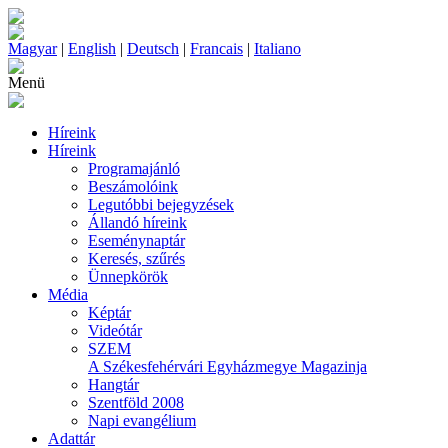
Magyar
|
English
|
Deutsch
|
Francais
|
Italiano
Menü
Híreink
Híreink
Programajánló
Beszámolóink
Legutóbbi bejegyzések
Állandó híreink
Eseménynaptár
Keresés, szűrés
Ünnepkörök
Média
Képtár
Videótár
SZEM
A Székesfehérvári Egyházmegye Magazinja
Hangtár
Szentföld 2008
Napi evangélium
Adattár