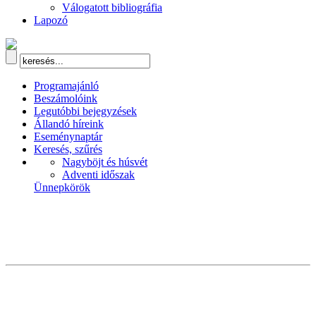
Válogatott bibliográfia
Lapozó
Programajánló
Beszámolóink
Legutóbbi bejegyzések
Állandó híreink
Eseménynaptár
Keresés, szűrés
Nagyböjt és húsvét
Adventi időszak
Ünnepkörök