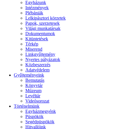
Egyházunk
Intézmények
Plébániák
Lelkipásztori körzetek
Papok, szerzetesek
Világi munkatársak
Dokumentumok
Kitüntetések
Térkép
Miserend
Linkgyűjtemény
Nyertes pályázatok
Közbeszerzés
Adatvédelem
Gyűjteményeink
Bemutatás
Könyvtár
Múzeum
Levéltár
Videósorozat
Történelmünk
Egyházmegyénk
Püspökök
Segédpüspökök
Hitvallóink