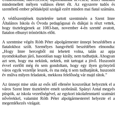
mindemellett mélyen vallásos életet élt. Az egyszerre tudós és
szentéletű ember példaképül szolgál ezért minden mai fiatal számára.
A védőszentjének tiszteletére tartott szentmisén a Szent Imre
Általános Iskola és Óvoda pedagógusai és diákjai is részt vettek,
hogy tisztelegjenek az 1083-ban, november 4-én szentté avatott,
fiatalon elhunyt trónörökös előtt.
A szentmise végén Róth Péter alpolgármester ünnepi beszédében a
fiatalokhoz szólt. Személyes hangvételű beszédében elmondta:
„Hogy Imre hercegből mi lehetett volna, talán az apja
nyomdokaiban járó, hasonlóan nagy király, nem tudhatjuk. Ahogyan
azt sem, hogy ma nekünk, nektek, mit tartogat a jövő. Huszonöt
évvel ezelőtt még én sem gondoltam, hogy egy ilyen gyönyörű
város egyik vezetője leszek, és ma még ti sem tudhatjátok, huszonöt
év múlva milyen feladatok, mekkora felelősség vár majd rátok.”
Az ünnepi mise után az esős idő ellenére koszorúkat helyeztek el a
város Szent Imre tiszteletére emelt szobránál. Spányi Antal megyés
püspök, az iskola vezetőségével, az egykori iskolafenntartó szatmári
nővérekkel, valamint Róth Péter alpolgármesterrel helyezte el a
megemlékezés virágait.