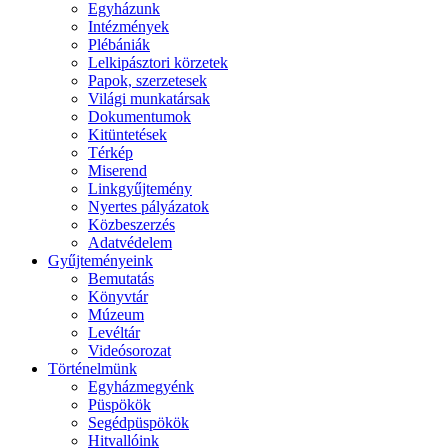
Egyházunk
Intézmények
Plébániák
Lelkipásztori körzetek
Papok, szerzetesek
Világi munkatársak
Dokumentumok
Kitüntetések
Térkép
Miserend
Linkgyűjtemény
Nyertes pályázatok
Közbeszerzés
Adatvédelem
Gyűjteményeink
Bemutatás
Könyvtár
Múzeum
Levéltár
Videósorozat
Történelmünk
Egyházmegyénk
Püspökök
Segédpüspökök
Hitvallóink