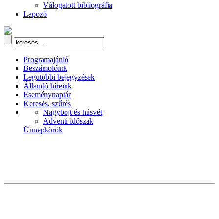
Válogatott bibliográfia
Lapozó
Programajánló
Beszámolóink
Legutóbbi bejegyzések
Állandó híreink
Eseménynaptár
Keresés, szűrés
Nagyböjt és húsvét
Adventi időszak
Ünnepkörök