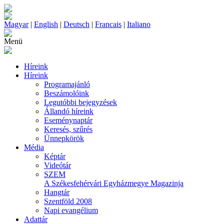
Magyar
|
English
|
Deutsch
|
Francais
|
Italiano
Menü
Híreink
Híreink
Programajánló
Beszámolóink
Legutóbbi bejegyzések
Állandó híreink
Eseménynaptár
Keresés, szűrés
Ünnepkörök
Média
Képtár
Videótár
SZEM
A Székesfehérvári Egyházmegye Magazinja
Hangtár
Szentföld 2008
Napi evangélium
Adattár