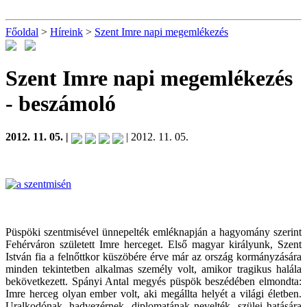
Főoldal
>
Híreink
>
Szent Imre napi megemlékezés
Szent Imre napi megemlékezés
- beszámoló
2012. 11. 05. |
| 2012. 11. 05.
Püspöki szentmisével ünnepelték emléknapján a hagyomány szerint
Fehérváron született Imre herceget. Első magyar királyunk, Szent
István fia a felnőttkor küszöbére érve már az ország kormányzására
minden tekintetben alkalmas személy volt, amikor tragikus halála
bekövetkezett. Spányi Antal megyés püspök beszédében elmondta:
Imre herceg olyan ember volt, aki megállta helyét a világi életben.
Uralkodónak, hadvezérnek, diplomatának nevelték, szülei hatására