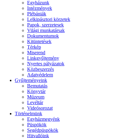
Egyházunk
Intézmények
Plébániák
Lelkipásztori körzetek
Papok, szerzetesek
Világi munkatársak
Dokumentumok
Kitüntetések
Térkép
Miserend
Linkgyűjtemény
Nyertes pályázatok
Közbeszerzés
Adatvédelem
Gyűjteményeink
Bemutatás
Könyvtár
Múzeum
Levéltár
Videósorozat
Történelmünk
Egyházmegyénk
Püspökök
Segédpüspökök
Hitvallóink