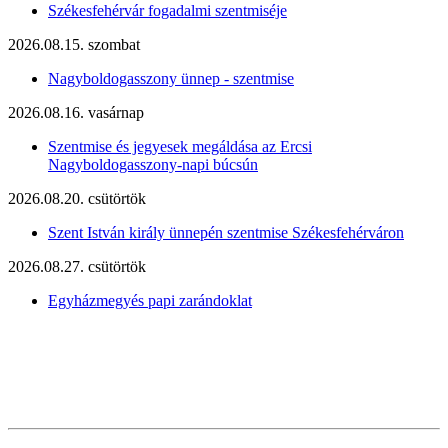
Székesfehérvár fogadalmi szentmiséje
2026.08.15. szombat
Nagyboldogasszony ünnep - szentmise
2026.08.16. vasárnap
Szentmise és jegyesek megáldása az Ercsi
Nagyboldogasszony-napi búcsún
2026.08.20. csütörtök
Szent István király ünnepén szentmise Székesfehérváron
2026.08.27. csütörtök
Egyházmegyés papi zarándoklat