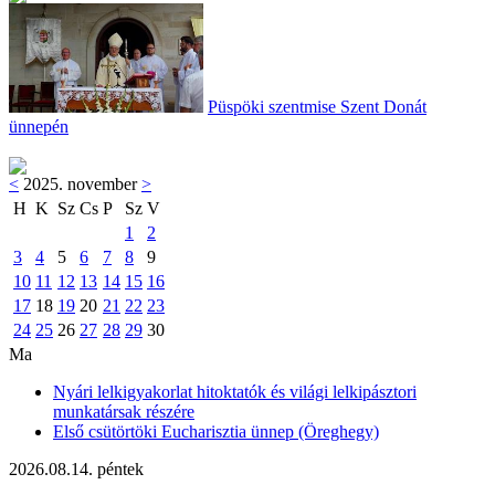
Püspöki szentmise Szent Donát
ünnepén
<
2025. november
>
H
K
Sz
Cs
P
Sz
V
1
2
3
4
5
6
7
8
9
10
11
12
13
14
15
16
17
18
19
20
21
22
23
24
25
26
27
28
29
30
Ma
Nyári lelkigyakorlat hitoktatók és világi lelkipásztori
munkatársak részére
Első csütörtöki Eucharisztia ünnep (Öreghegy)
2026.08.14. péntek