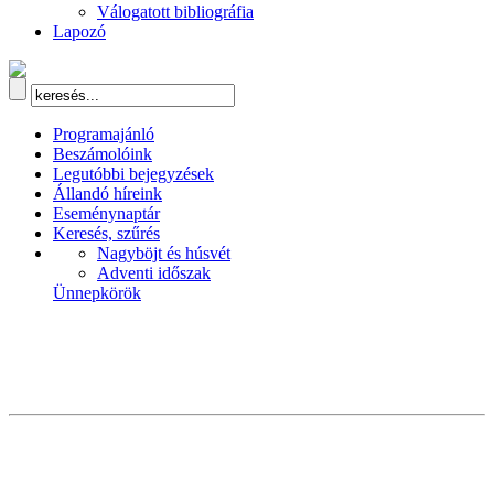
Válogatott bibliográfia
Lapozó
Programajánló
Beszámolóink
Legutóbbi bejegyzések
Állandó híreink
Eseménynaptár
Keresés, szűrés
Nagyböjt és húsvét
Adventi időszak
Ünnepkörök