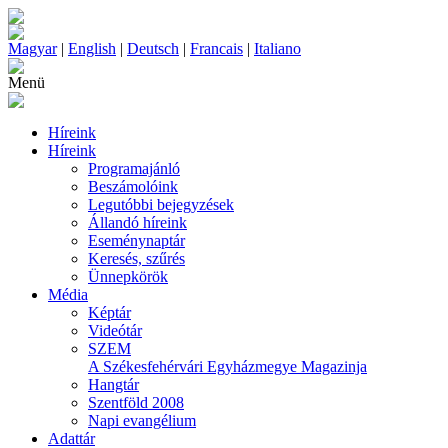
Magyar
|
English
|
Deutsch
|
Francais
|
Italiano
Menü
Híreink
Híreink
Programajánló
Beszámolóink
Legutóbbi bejegyzések
Állandó híreink
Eseménynaptár
Keresés, szűrés
Ünnepkörök
Média
Képtár
Videótár
SZEM
A Székesfehérvári Egyházmegye Magazinja
Hangtár
Szentföld 2008
Napi evangélium
Adattár