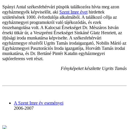
Spányi Antal székesfehérvári püspök találkozóra hívta meg azon
egyházmegyék képviselőit, aki
Szent Imre évet
hirdettek
születésének 1000. évfordulója alkalmából. A találkozó célja az
egyházmegyei programokról való tájékozódás, és ezek
összehangolása volt. A Kalocsai Érsekséget Dr. Mészáros István
érseki titkár úr, a Veszprémi Érsekséget Sinkáné Glatz Henriett, az
ifjúsági iroda munkatársa képviselte. A székesfehérvári
egyházmegye részéről Ugrits Tamás irodaigazgató, Nobilis Márió az
Egyházmegyei Pasztorációs Iroda igazgatója, Horváth Tamás irodai
munkatársa, és Dr. Bertáné Pintér Katalin egyházmegyei
sajtóreferens vett részt.
Fényképeket készítette Ugrits Tamás
A Szent Imre év eseményei
2006-2007