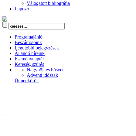
Válogatott bibliográfia
Lapozó
Programajánló
Beszámolóink
Legutóbbi bejegyzések
Állandó híreink
Eseménynaptár
Keresés, szűrés
Nagyböjt és húsvét
Adventi időszak
Ünnepkörök