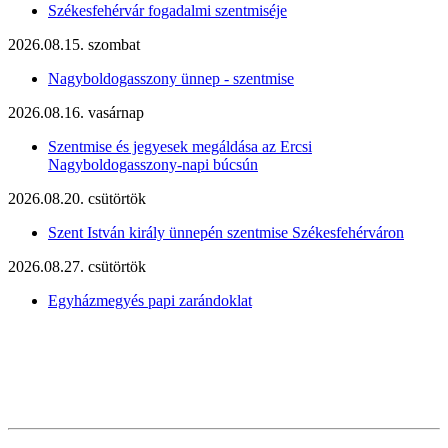
Székesfehérvár fogadalmi szentmiséje
2026.08.15. szombat
Nagyboldogasszony ünnep - szentmise
2026.08.16. vasárnap
Szentmise és jegyesek megáldása az Ercsi
Nagyboldogasszony-napi búcsún
2026.08.20. csütörtök
Szent István király ünnepén szentmise Székesfehérváron
2026.08.27. csütörtök
Egyházmegyés papi zarándoklat