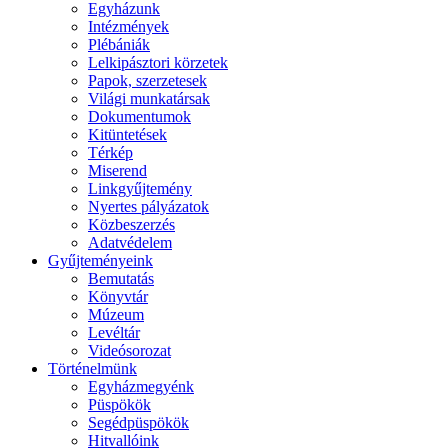
Egyházunk
Intézmények
Plébániák
Lelkipásztori körzetek
Papok, szerzetesek
Világi munkatársak
Dokumentumok
Kitüntetések
Térkép
Miserend
Linkgyűjtemény
Nyertes pályázatok
Közbeszerzés
Adatvédelem
Gyűjteményeink
Bemutatás
Könyvtár
Múzeum
Levéltár
Videósorozat
Történelmünk
Egyházmegyénk
Püspökök
Segédpüspökök
Hitvallóink