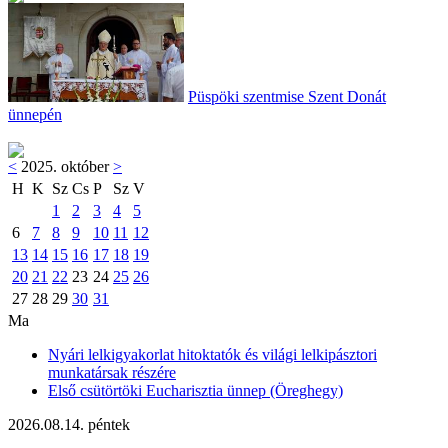
Püspöki szentmise Szent Donát
ünnepén
<
2025. október
>
H
K
Sz
Cs
P
Sz
V
1
2
3
4
5
6
7
8
9
10
11
12
13
14
15
16
17
18
19
20
21
22
23
24
25
26
27
28
29
30
31
Ma
Nyári lelkigyakorlat hitoktatók és világi lelkipásztori
munkatársak részére
Első csütörtöki Eucharisztia ünnep (Öreghegy)
2026.08.14. péntek