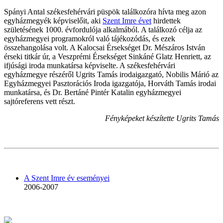
Spányi Antal székesfehérvári püspök találkozóra hívta meg azon
egyházmegyék képviselőit, aki
Szent Imre évet
hirdettek
születésének 1000. évfordulója alkalmából. A találkozó célja az
egyházmegyei programokról való tájékozódás, és ezek
összehangolása volt. A Kalocsai Érsekséget Dr. Mészáros István
érseki titkár úr, a Veszprémi Érsekséget Sinkáné Glatz Henriett, az
ifjúsági iroda munkatársa képviselte. A székesfehérvári
egyházmegye részéről Ugrits Tamás irodaigazgató, Nobilis Márió az
Egyházmegyei Pasztorációs Iroda igazgatója, Horváth Tamás irodai
munkatársa, és Dr. Bertáné Pintér Katalin egyházmegyei
sajtóreferens vett részt.
Fényképeket készítette Ugrits Tamás
A Szent Imre év eseményei
2006-2007