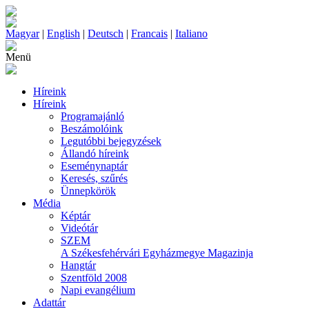
Magyar
|
English
|
Deutsch
|
Francais
|
Italiano
Menü
Híreink
Híreink
Programajánló
Beszámolóink
Legutóbbi bejegyzések
Állandó híreink
Eseménynaptár
Keresés, szűrés
Ünnepkörök
Média
Képtár
Videótár
SZEM
A Székesfehérvári Egyházmegye Magazinja
Hangtár
Szentföld 2008
Napi evangélium
Adattár