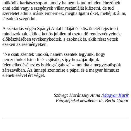
működik karitászcsoport, amely ha nem is tud minden éhezőnek
enni adni vagy a szegények villanyszámláját kifizetni, de tud
szeretetet adni a másik embernek, meghallgatni őket, melléjük állni,
társukká szegődni.
A szertartás végén Spányi Antal háláját és köszönetét fejezte ki
mindazoknak, akik a kettős jubileumi esztendő rendezvényeinek
előkészítésében tevékenykedtek, s azoknak is, akik részt vettek
ezeken az eseményeken.
"Ne csak szentek unokái, hanem szentek legyünk, hogy
nemzetünket Isten felé segítsük, s így hozzájáruljunk
felemelkedéséhez és boldogságához" – mondta a megyéspüspök
zárszavában. Az ünnepi szentmise a pápai és a magyar himnusz
eléneklésével ért véget.
Szöveg: Horánszky Anna /
Magyar Kurír
Fényképeket készítette: dr. Berta Gábor