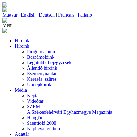
Magyar
|
English
|
Deutsch
|
Francais
|
Italiano
Menü
Híreink
Híreink
Programajánló
Beszámolóink
Legutóbbi bejegyzések
Állandó híreink
Eseménynaptár
Keresés, szűrés
Ünnepkörök
Média
Képtár
Videótár
SZEM
A Székesfehérvári Egyházmegye Magazinja
Hangtár
Szentföld 2008
Napi evangélium
Adattár