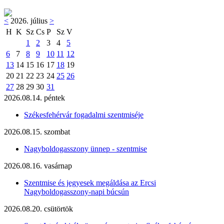
<
2026. július
>
H
K
Sz
Cs
P
Sz
V
1
2
3
4
5
6
7
8
9
10
11
12
13
14
15
16
17
18
19
20
21
22
23
24
25
26
27
28
29
30
31
2026.08.14. péntek
Székesfehérvár fogadalmi szentmiséje
2026.08.15. szombat
Nagyboldogasszony ünnep - szentmise
2026.08.16. vasárnap
Szentmise és jegyesek megáldása az Ercsi
Nagyboldogasszony-napi búcsún
2026.08.20. csütörtök