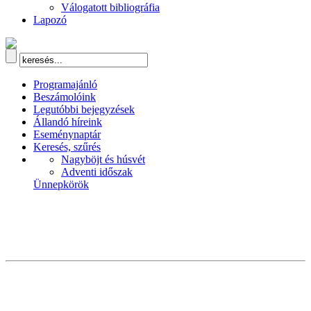
Válogatott bibliográfia
Lapozó
Programajánló
Beszámolóink
Legutóbbi bejegyzések
Állandó híreink
Eseménynaptár
Keresés, szűrés
Nagyböjt és húsvét
Adventi időszak
Ünnepkörök