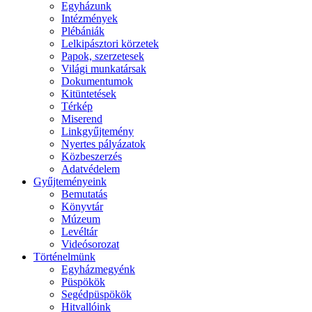
Egyházunk
Intézmények
Plébániák
Lelkipásztori körzetek
Papok, szerzetesek
Világi munkatársak
Dokumentumok
Kitüntetések
Térkép
Miserend
Linkgyűjtemény
Nyertes pályázatok
Közbeszerzés
Adatvédelem
Gyűjteményeink
Bemutatás
Könyvtár
Múzeum
Levéltár
Videósorozat
Történelmünk
Egyházmegyénk
Püspökök
Segédpüspökök
Hitvallóink