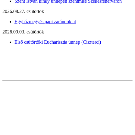
Szent István király ünnepén szentmise Székesfehérváron
2026.08.27. csütörtök
Egyházmegyés papi zarándoklat
2026.09.03. csütörtök
Első csütörtöki Eucharisztia ünnep (Ciszterci)