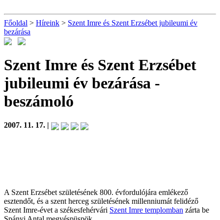
Főoldal
>
Híreink
>
Szent Imre és Szent Erzsébet jubileumi év
bezárása
Szent Imre és Szent Erzsébet
jubileumi év bezárása
-
beszámoló
2007. 11. 17. |
A Szent Erzsébet születésének 800. évfordulójára emlékező
esztendőt, és a szent herceg születésének millenniumát felidéző
Szent Imre-évet a székesfehérvári
Szent Imre templomban
zárta be
Spányi Antal megyéspüspök.