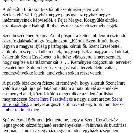
A délelőtt 10 órakor kezdődött szentmisén jelen volt a
Székesfehérvári Egyházmegye papsága, az egyházmegye
intézményeinek képviselői, a Fejér Megyei Közgyűlés elnöke,
Gombaszöginé Balogh Ibolya, és más közéleti személyiségek.
Szentbeszédében Spányi Antal püspök a kettős jubileumi esztendő
összefoglalásaként így fogalmazott: „Kértük Szent Imrét, hogy
legyen a magyar ifjúság pártfogója, kértük őt, Szent Erzsébettel,
akik olyan szép családban éltek, hogy segítsék a magyar családokat,
és kértük Szent Erzsébetet, a karitász világszerte ismert szentjét,
hogy segítse a karitászmunkát is. … Keményen dolgoztunk, terveket
készítettünk. Sok ember összefogásával a tervek életté váltak,
rendezvényekké lettek, amelyeken sokan részt vettek.”
A püspök bizakodva fejezte ki reményét, hogy sikerült Szent Imre
valódi alakját újra példaképül állítani a fiatalok elé az emlékév
eseményei által, köztük külön megemlítve az idén áprilisban
megrendezett
Szent Imre Fesztivált
és a nagy sikert aratott
Szent
Imre-kiállítást
, amelyet augusztustól novemberig több mint tízezer
ember tekintett meg.
Spányi Antal örömmel jelentette be, hogy a Szent Erzsébet-év
legnagyobb kézzelfogható eredményeként – felhívása és buzdítása
nyomán – immár az egyházmegye minden egyházközségében