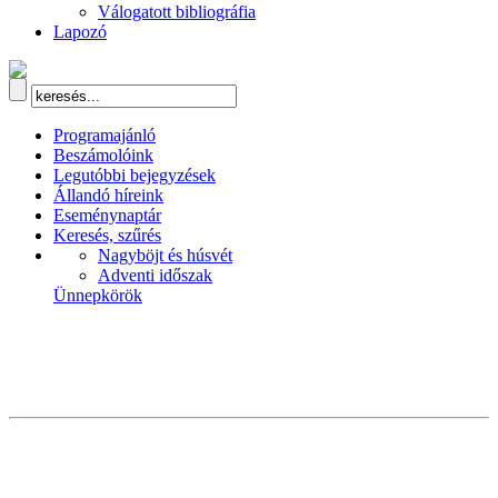
Válogatott bibliográfia
Lapozó
Programajánló
Beszámolóink
Legutóbbi bejegyzések
Állandó híreink
Eseménynaptár
Keresés, szűrés
Nagyböjt és húsvét
Adventi időszak
Ünnepkörök