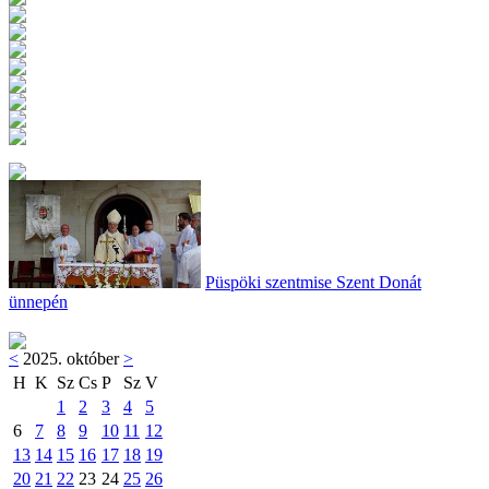
Püspöki szentmise Szent Donát
ünnepén
<
2025. október
>
H
K
Sz
Cs
P
Sz
V
1
2
3
4
5
6
7
8
9
10
11
12
13
14
15
16
17
18
19
20
21
22
23
24
25
26