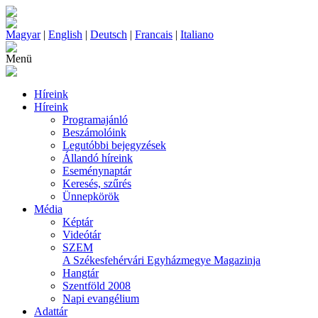
Magyar
|
English
|
Deutsch
|
Francais
|
Italiano
Menü
Híreink
Híreink
Programajánló
Beszámolóink
Legutóbbi bejegyzések
Állandó híreink
Eseménynaptár
Keresés, szűrés
Ünnepkörök
Média
Képtár
Videótár
SZEM
A Székesfehérvári Egyházmegye Magazinja
Hangtár
Szentföld 2008
Napi evangélium
Adattár