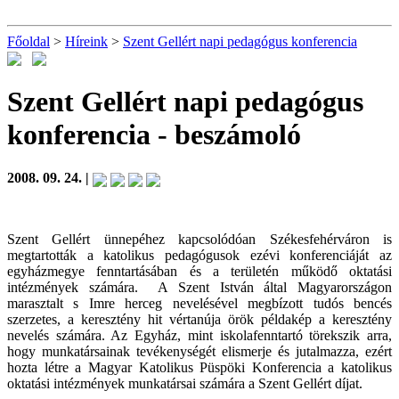
Főoldal
>
Híreink
>
Szent Gellért napi pedagógus konferencia
Szent Gellért napi pedagógus
konferencia
- beszámoló
2008. 09. 24. |
Szent Gellért ünnepéhez kapcsolódóan Székesfehérváron is
megtartották a katolikus pedagógusok ezévi konferenciáját az
egyházmegye fenntartásában és a területén működő oktatási
intézmények számára. A Szent István által Magyarországon
marasztalt s Imre herceg nevelésével megbízott tudós bencés
szerzetes, a keresztény hit vértanúja örök példakép a keresztény
nevelés számára. Az Egyház, mint iskolafenntartó törekszik arra,
hogy munkatársainak tevékenységét elismerje és jutalmazza, ezért
hozta létre a Magyar Katolikus Püspöki Konferencia a katolikus
oktatási intézmények munkatársai számára a Szent Gellért díjat.