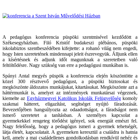
A pedagógus konferencia püspöki szentmisével kezdődött a
Székesegyházban. Filó Kristóf budakeszi plébános, püspöki
iskolabiztos szentbeszédében kifejtette: a rohanó világ nem engedi,
hogy Isten szeretetének mindennapi jeleit észrevegyük. Álljunk ellen
a kísértésnek és adjunk időt magunknak a szeretetben való
feltöltődésre. Nagy szükség van erre a pedagógusi munkában is.
Spányi Antal megyés püspök a konferencia elején köszöntötte a
közel 300 résztvevő pedagógust, a püspöki biztosokat és
megköszönte áldozatos munkájukat, kitartásukat. Megköszönte azt a
háttérmunkát is, amelyet az intézmények munkatársai végeznek,
kiemelte az
Egyházmegyei Katolikus Iskolák Felügyelőség
komoly
szakmai hátteret, eligazítást, segítséget nyújtó fáradozását.
Bevezetőjében hangsúlyozta az odaadottságot, a fáradságot nem
ismerő szeretetet a tanításban. A személyes kapcsolat a
gyermekekkel rengeteg törődést igényel, sok energiát emészt fel.
Nagy felelősség, hogy a pedagógus ismeri a gyermek tehetségét,
látja életét, kapcsolatait. A gyermeken keresztül a családra is hatnia
kell, amely a mai családellenes gondolkodásban rendkívül nehéz és