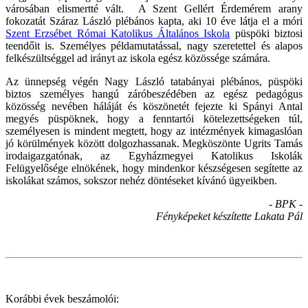
városában elismertté vált. A Szent Gellért Érdemérem arany
fokozatát Száraz László plébános kapta, aki 10 éve látja el a móri
Szent Erzsébet Római Katolikus Általános Iskola
püspöki biztosi
teendőit is. Személyes példamutatással, nagy szeretettel és alapos
felkészültséggel ad irányt az iskola egész közössége számára.
Az ünnepség végén Nagy László tatabányai plébános, püspöki
biztos személyes hangú záróbeszédében az egész pedagógus
közösség nevében háláját és köszönetét fejezte ki Spányi Antal
megyés püspöknek, hogy a fenntartói kötelezettségeken túl,
személyesen is mindent megtett, hogy az intézmények kimagaslóan
jó körülmények között dolgozhassanak. Megköszönte Ugrits Tamás
irodaigazgatónak, az Egyházmegyei Katolikus Iskolák
Felügyelősége elnökének, hogy mindenkor készségesen segítette az
iskolákat számos, sokszor nehéz döntéseket kívánó ügyeikben.
- BPK -
Fényképeket készítette Lakata Pál
Korábbi évek beszámolói: