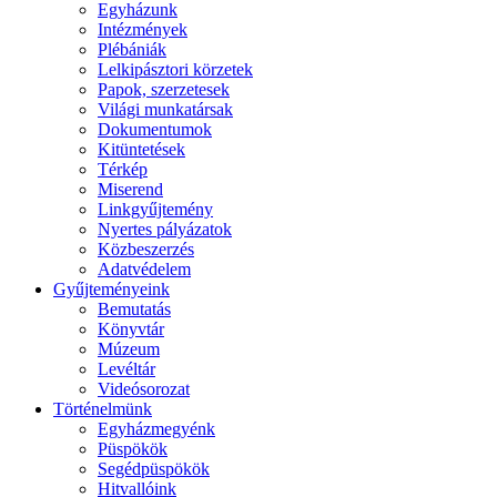
Egyházunk
Intézmények
Plébániák
Lelkipásztori körzetek
Papok, szerzetesek
Világi munkatársak
Dokumentumok
Kitüntetések
Térkép
Miserend
Linkgyűjtemény
Nyertes pályázatok
Közbeszerzés
Adatvédelem
Gyűjteményeink
Bemutatás
Könyvtár
Múzeum
Levéltár
Videósorozat
Történelmünk
Egyházmegyénk
Püspökök
Segédpüspökök
Hitvallóink