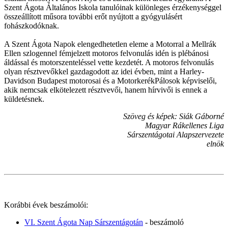
Szent Ágota Általános Iskola tanulóinak különleges érzékenységgel
összeállított műsora további erőt nyújtott a gyógyulásért
fohászkodóknak.
A Szent Ágota Napok elengedhetetlen eleme a Motorral a Mellrák
Ellen szlogennel fémjelzett motoros felvonulás idén is plébánosi
áldással és motorszenteléssel vette kezdetét. A motoros felvonulás
olyan résztvevőkkel gazdagodott az idei évben, mint a Harley-
Davidson Budapest motorosai és a MotorkerékPálosok képviselői,
akik nemcsak elkötelezett résztvevői, hanem hírvivői is ennek a
küldetésnek.
Szöveg és képek: Siák Gáborné
Magyar Rákellenes Liga
Sárszentágotai Alapszervezete
elnök
Korábbi évek beszámolói:
VI. Szent Ágota Nap Sárszentágotán
- beszámoló