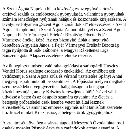
A Szent Ágota Napok a hit, a közösség és az együvé tartozás
erejével segítik az emlőbetegek gyógyulását, valamint a gyógyultak
számára lehetőséget nyújtanak hálájuk és köszönetük kifejezésére. A
tavalyi év folyamán „Szent Ágota zarándoklat” elnevezéssel a Szent
Ágota Templomot, a Szent Ágota Zarándokhelyet és a Szent Ágota
Napot a Fejér Vármegyei Értéktár Bizottság felvette Fejér
Vármegye értékei közé. Az ezt bizonyító táblát a megnyitó
keretében Árgyelán János, a Fejér Vármegyei Értéktár Bizottság
tagja nyújtotta át Siák Gáborné, a Magyar Rákellenes Liga
Sárszentágotai Alapszervezetének elnöke részére.
Az ünnepi szentmisére való ráhangolódást a sárbogárdi Huszics
Vendel Kórus segítette csodaszép énekeikkel. Az emlőbetegek
védőszentje, Szent Ágota szűz és vértanú tiszteletére Spányi Antal
megyéspüspök mutatott be szentmisét. A főpásztor mélyen megható
szentbeszédében végigvezette a hallgatóságot a betegápolás
küzdelmes útján, amely Krisztus keresztjének átölélésével válik
üdvössé a beteg és az őt ápoló számára egyaránt. Az élet és a
betegség próbatételei csak Istenbe vetett hit által lesznek
elviselhetők, valamint az emberek egymás iránt tanúsított szeretete
hoz közel minket Krisztushoz, a betegek örök gyógyítójához.
A szentmisét követően a sárszentágotai Meseerdő Óvoda hittanosai
csaltak mosolyt Püspök Atya és a zarándokok arcára egyaránt. A