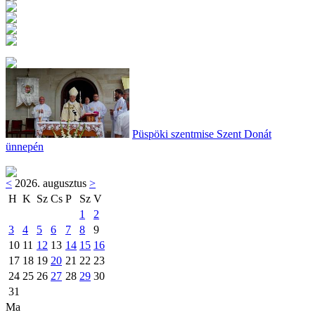
Püspöki szentmise Szent Donát
ünnepén
<
2026. augusztus
>
H
K
Sz
Cs
P
Sz
V
1
2
3
4
5
6
7
8
9
10
11
12
13
14
15
16
17
18
19
20
21
22
23
24
25
26
27
28
29
30
31
Ma