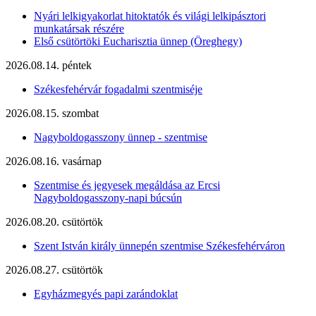
Nyári lelkigyakorlat hitoktatók és világi lelkipásztori
munkatársak részére
Első csütörtöki Eucharisztia ünnep (Öreghegy)
2026.08.14. péntek
Székesfehérvár fogadalmi szentmiséje
2026.08.15. szombat
Nagyboldogasszony ünnep - szentmise
2026.08.16. vasárnap
Szentmise és jegyesek megáldása az Ercsi
Nagyboldogasszony-napi búcsún
2026.08.20. csütörtök
Szent István király ünnepén szentmise Székesfehérváron
2026.08.27. csütörtök
Egyházmegyés papi zarándoklat