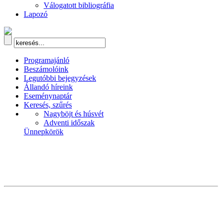
Válogatott bibliográfia
Lapozó
Programajánló
Beszámolóink
Legutóbbi bejegyzések
Állandó híreink
Eseménynaptár
Keresés, szűrés
Nagyböjt és húsvét
Adventi időszak
Ünnepkörök