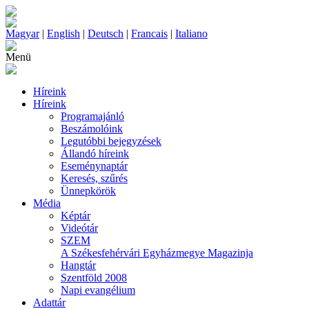
Magyar
|
English
|
Deutsch
|
Francais
|
Italiano
Menü
Híreink
Híreink
Programajánló
Beszámolóink
Legutóbbi bejegyzések
Állandó híreink
Eseménynaptár
Keresés, szűrés
Ünnepkörök
Média
Képtár
Videótár
SZEM
A Székesfehérvári Egyházmegye Magazinja
Hangtár
Szentföld 2008
Napi evangélium
Adattár