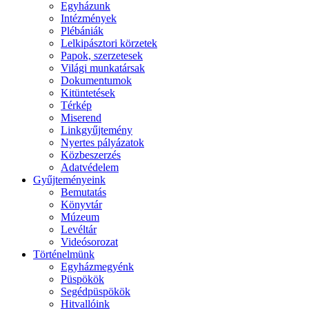
Egyházunk
Intézmények
Plébániák
Lelkipásztori körzetek
Papok, szerzetesek
Világi munkatársak
Dokumentumok
Kitüntetések
Térkép
Miserend
Linkgyűjtemény
Nyertes pályázatok
Közbeszerzés
Adatvédelem
Gyűjteményeink
Bemutatás
Könyvtár
Múzeum
Levéltár
Videósorozat
Történelmünk
Egyházmegyénk
Püspökök
Segédpüspökök
Hitvallóink