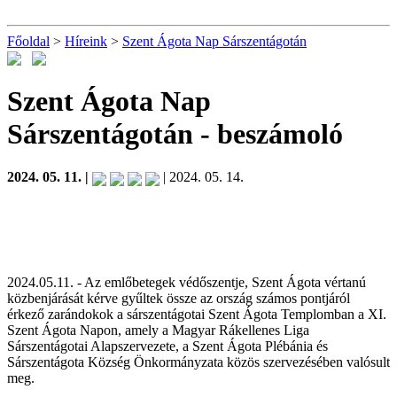
Főoldal
>
Híreink
>
Szent Ágota Nap Sárszentágotán
Szent Ágota Nap
Sárszentágotán
- beszámoló
2024. 05. 11. |
| 2024. 05. 14.
2024.05.11. - Az emlőbetegek védőszentje, Szent Ágota vértanú
közbenjárását kérve gyűltek össze az ország számos pontjáról
érkező zarándokok a sárszentágotai Szent Ágota Templomban a XI.
Szent Ágota Napon, amely a Magyar Rákellenes Liga
Sárszentágotai Alapszervezete, a Szent Ágota Plébánia és
Sárszentágota Község Önkormányzata közös szervezésében valósult
meg.