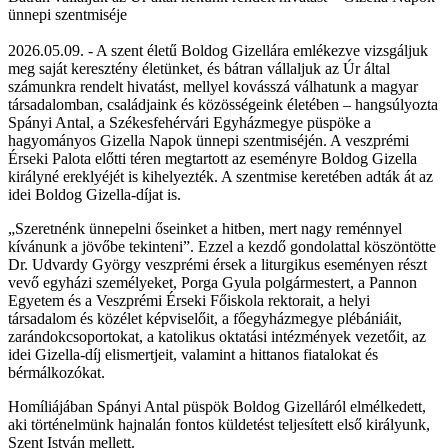
ünnepi szentmiséje
2026.05.09. - A szent életű Boldog Gizellára emlékezve vizsgáljuk
meg saját keresztény életünket, és bátran vállaljuk az Úr által
számunkra rendelt hivatást, mellyel kovásszá válhatunk a magyar
társadalomban, családjaink és közösségeink életében – hangsúlyozta
Spányi Antal, a Székesfehérvári Egyházmegye püspöke a
hagyományos Gizella Napok ünnepi szentmiséjén. A veszprémi
Érseki Palota előtti téren megtartott az eseményre Boldog Gizella
királyné ereklyéjét is kihelyezték. A szentmise keretében adták át az
idei Boldog Gizella-díjat is.
„Szeretnénk ünnepelni őseinket a hitben, mert nagy reménnyel
kívánunk a jövőbe tekinteni”. Ezzel a kezdő gondolattal köszöntötte
Dr. Udvardy György veszprémi érsek a liturgikus eseményen részt
vevő egyházi személyeket, Porga Gyula polgármestert, a Pannon
Egyetem és a Veszprémi Érseki Főiskola rektorait, a helyi
társadalom és közélet képviselőit, a főegyházmegye plébániáit,
zarándokcsoportokat, a katolikus oktatási intézmények vezetőit, az
idei Gizella-díj elismertjeit, valamint a hittanos fiatalokat és
bérmálkozókat.
Homíliájában Spányi Antal püspök Boldog Gizelláról elmélkedett,
aki történelmünk hajnalán fontos küldetést teljesített első királyunk,
Szent István mellett.