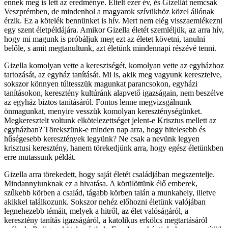
ennek meg is lett az eredménye. Eltelt ezer év, és Gizellát nemcsak
Veszprémben, de mindenhol a magyarok szívükhöz közel állónak
érzik. Ez a kötelék bennünket is hív. Mert nem elég visszaemlékezni
egy szent életpéldájára. Amikor Gizella életét szemléljük, az arra hív,
hogy mi magunk is próbáljuk meg ezt az életet követni, tanulni
belőle, s amit megtanultunk, azt életünk mindennapi részévé tenni.
Gizella komolyan vette a keresztségét, komolyan vette az egyházhoz
tartozását, az egyház tanítását. Mi is, akik meg vagyunk keresztelve,
sokszor könnyen túltesszük magunkat parancsokon, egyházi
tanításokon, keresztény kultúránk alapvető igazságain, nem beszélve
az egyház biztos tanításáról. Fontos lenne megvizsgálnunk
önmagunkat, menyire vesszük komolyan kereszténységünket.
Megkeresztelt voltunk elkötelezettséget jelent-e Krisztus mellett az
egyházban? Törekszünk-e minden nap arra, hogy hitelesebb és
hűségesebb keresztények legyünk? Ne csak a nevünk legyen
krisztusi keresztény, hanem törekedjünk arra, hogy egész életünkben
erre mutassunk példát.
Gizella arra törekedett, hogy saját életét családjában megszentelje.
Mindannyiunknak ez a hivatása. A körülöttünk élő emberek,
szűkebb körben a család, tágabb körben talán a munkahely, illetve
akikkel találkozunk. Sokszor nehéz előhozni életünk valójában
legnehezebb témáit, melyek a hitről, az élet valóságáról, a
keresztény tanítás igazságáról, a katolikus erkölcs megtartásáról