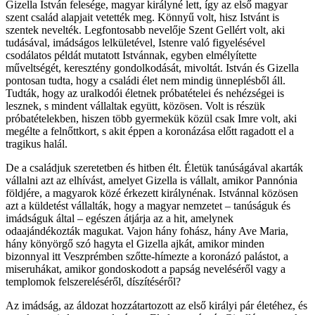
Gizella István felesége, magyar királyné lett, így az első magyar
szent család alapjait vetették meg. Könnyű volt, hisz Istvánt is
szentek nevelték. Legfontosabb nevelője Szent Gellért volt, aki
tudásával, imádságos lelkületével, Istenre való figyelésével
csodálatos példát mutatott Istvánnak, egyben elmélyítette
műveltségét, keresztény gondolkodását, mivoltát. István és Gizella
pontosan tudta, hogy a családi élet nem mindig ünneplésből áll.
Tudták, hogy az uralkodói életnek próbatételei és nehézségei is
lesznek, s mindent vállaltak együtt, közösen. Volt is részük
próbatételekben, hiszen több gyermekük közül csak Imre volt, aki
megélte a felnőttkort, s akit éppen a koronázása előtt ragadott el a
tragikus halál.
De a családjuk szeretetben és hitben élt. Életük tanúságával akarták
vállalni azt az elhívást, amelyet Gizella is vállalt, amikor Pannónia
földjére, a magyarok közé érkezett királynénak. Istvánnal közösen
azt a küldetést vállalták, hogy a magyar nemzetet – tanúságuk és
imádságuk által – egészen átjárja az a hit, amelynek
odaajándékozták magukat. Vajon hány fohász, hány Ave Maria,
hány könyörgő szó hagyta el Gizella ajkát, amikor minden
bizonnyal itt Veszprémben szőtte-hímezte a koronázó palástot, a
miseruhákat, amikor gondoskodott a papság neveléséről vagy a
templomok felszereléséről, díszítéséről?
Az imádság, az áldozat hozzátartozott az első királyi pár életéhez, és