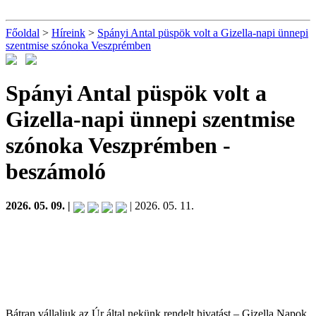
Főoldal
>
Híreink
>
Spányi Antal püspök volt a Gizella-napi ünnepi
szentmise szónoka Veszprémben
Spányi Antal püspök volt a
Gizella-napi ünnepi szentmise
szónoka Veszprémben
-
beszámoló
2026. 05. 09. |
| 2026. 05. 11.
Bátran vállaljuk az Úr által nekünk rendelt hivatást – Gizella Napok