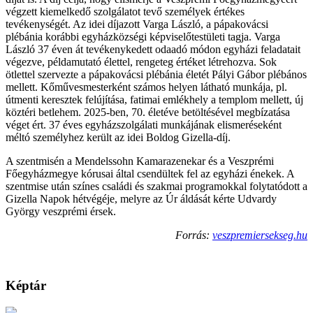
végzett kiemelkedő szolgálatot tevő személyek értékes
tevékenységét. Az idei díjazott Varga László, a pápakovácsi
plébánia korábbi egyházközségi képviselőtestületi tagja. Varga
László 37 éven át tevékenykedett odaadó módon egyházi feladatait
végezve, példamutató élettel, rengeteg értéket létrehozva. Sok
ötlettel szervezte a pápakovácsi plébánia életét Pályi Gábor plébános
mellett. Kőművesmesterként számos helyen látható munkája, pl.
útmenti keresztek felújítása, fatimai emlékhely a templom mellett, új
köztéri betlehem. 2025-ben, 70. életéve betöltésével megbízatása
véget ért. 37 éves egyházszolgálati munkájának elismeréseként
méltó személyhez került az idei Boldog Gizella-díj.
A szentmisén a Mendelssohn Kamarazenekar és a Veszprémi
Főegyházmegye kórusai által csendültek fel az egyházi énekek. A
szentmise után színes családi és szakmai programokkal folytatódott a
Gizella Napok hétvégéje, melyre az Úr áldását kérte Udvardy
György veszprémi érsek.
Forrás:
veszpremiersekseg.hu
Képtár