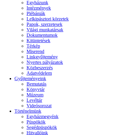
Egyházunk
Intézmények
Plébániák
Lelkipásztori körzetek
Papok, szerzetesek
Világi munkatársak
Dokumentumok
Kitüntetések
Térkép
Miserend
Linkgyűjtemény
Nyertes pályázatok
Közbeszerzés
Adatvédelem
Gyűjteményeink
Bemutatás
Könyvtár
Múzeum
Levéltár
Videósorozat
Történelmünk
Egyházmegyénk
Püspökök
Segédpüspökök
Hitvallóink