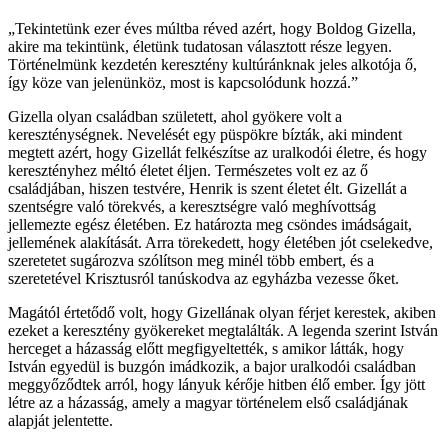
„Tekintetünk ezer éves múltba réved azért, hogy Boldog Gizella,
akire ma tekintünk, életünk tudatosan választott része legyen.
Történelmünk kezdetén keresztény kultúránknak jeles alkotója ő,
így köze van jelenünköz, most is kapcsolódunk hozzá.”
Gizella olyan családban született, ahol gyökere volt a
kereszténységnek. Nevelését egy püspökre bízták, aki mindent
megtett azért, hogy Gizellát felkészítse az uralkodói életre, és hogy
keresztényhez méltó életet éljen. Természetes volt ez az ő
családjában, hiszen testvére, Henrik is szent életet élt. Gizellát a
szentségre való törekvés, a keresztségre való meghívottság
jellemezte egész életében. Ez határozta meg csöndes imádságait,
jellemének alakítását. Arra törekedett, hogy életében jót cselekedve,
szeretetet sugározva szólítson meg minél több embert, és a
szeretetével Krisztusról tanúskodva az egyházba vezesse őket.
Magától értetődő volt, hogy Gizellának olyan férjet kerestek, akiben
ezeket a keresztény gyökereket megtalálták. A legenda szerint István
herceget a házasság előtt megfigyeltették, s amikor látták, hogy
István egyedül is buzgón imádkozik, a bajor uralkodói családban
meggyőződtek arról, hogy lányuk kérője hitben élő ember. Így jött
létre az a házasság, amely a magyar történelem első családjának
alapját jelentette.