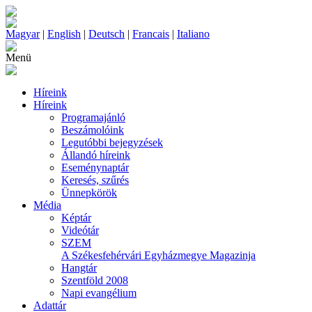
Magyar
|
English
|
Deutsch
|
Francais
|
Italiano
Menü
Híreink
Híreink
Programajánló
Beszámolóink
Legutóbbi bejegyzések
Állandó híreink
Eseménynaptár
Keresés, szűrés
Ünnepkörök
Média
Képtár
Videótár
SZEM
A Székesfehérvári Egyházmegye Magazinja
Hangtár
Szentföld 2008
Napi evangélium
Adattár