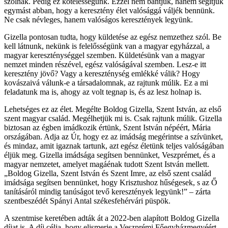
szólnak. Pedig ez kötelességünk. Ezzel nem bántjuk, hanem segítjük
egymást abban, hogy a keresztény élet valósággá váljék bennünk.
Ne csak névleges, hanem valóságos keresztények legyünk.
Gizella pontosan tudta, hogy küldetése az egész nemzethez szól. Be
kell látnunk, nekünk is felelősségünk van a magyar egyházzal, a
magyar kereszténységgel szemben. Küldetésünk van a magyar
nemzet minden részével, egész valóságával szemben. Lesz-e itt
keresztény jövő? Vagy a kereszténység emlékké válik? Hogy
kovászaivá válunk-e a társadalomnak, az rajtunk múlik. Ez a mi
feladatunk ma is, ahogy az volt tegnap is, és az lesz holnap is.
Lehetséges ez az élet. Megélte Boldog Gizella, Szent István, az első
szent magyar család. Megélhetjük mi is. Csak rajtunk múlik. Gizella
biztosan az égben imádkozik értünk, Szent István népéért, Mária
országában. Adja az Úr, hogy ez az imádság megérintse a szívünket,
és mindaz, amit igaznak tartunk, azt egész életünk teljes valóságában
éljük meg. Gizella imádsága segítsen bennünket, Veszprémet, és a
magyar nemzetet, amelyet magáénak tudott Szent István mellett.
„Boldog Gizella, Szent István és Szent Imre, az első szent család
imádsága segítsen bennünket, hogy Krisztushoz hűségesek, s az Ő
tanításáról mindig tanúságot tevő keresztények legyünk!” – zárta
szentbeszédét Spányi Antal székesfehérvári püspök.
A szentmise keretében adták át a 2022-ben alapított Boldog Gizella
díjat is. A díj célja, hogy elismerje a Veszprémi Főegyházmegyéért