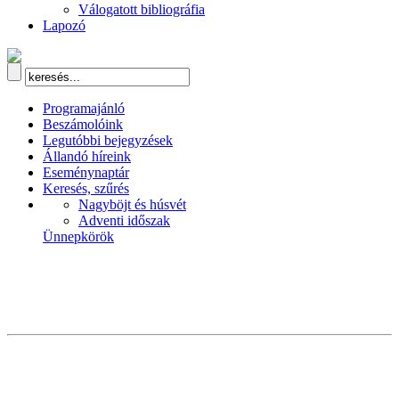
Válogatott bibliográfia
Lapozó
Programajánló
Beszámolóink
Legutóbbi bejegyzések
Állandó híreink
Eseménynaptár
Keresés, szűrés
Nagyböjt és húsvét
Adventi időszak
Ünnepkörök