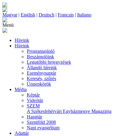
Magyar
|
English
|
Deutsch
|
Francais
|
Italiano
Menü
Híreink
Híreink
Programajánló
Beszámolóink
Legutóbbi bejegyzések
Állandó híreink
Eseménynaptár
Keresés, szűrés
Ünnepkörök
Média
Képtár
Videótár
SZEM
A Székesfehérvári Egyházmegye Magazinja
Hangtár
Szentföld 2008
Napi evangélium
Adattár