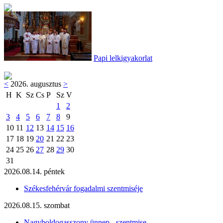
Papi lelkigyakorlat
<
2026. augusztus
>
H
K
Sz
Cs
P
Sz
V
1
2
3
4
5
6
7
8
9
10
11
12
13
14
15
16
17
18
19
20
21
22
23
24
25
26
27
28
29
30
31
2026.08.14. péntek
Székesfehérvár fogadalmi szentmiséje
2026.08.15. szombat
Nagyboldogasszony ünnep - szentmise