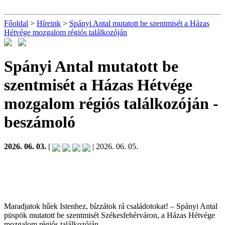
Főoldal
>
Híreink
>
Spányi Antal mutatott be szentmisét a Házas
Hétvége mozgalom régiós találkozóján
Spányi Antal mutatott be
szentmisét a Házas Hétvége
mozgalom régiós találkozóján
-
beszámoló
2026. 06. 03. |
| 2026. 06. 05.
Maradjatok hűek Istenhez, bízzátok rá családotokat! – Spányi Antal
püspök mutatott be szentmisét Székesfehérváron, a Házas Hétvége
mozgalom régiós találkozóján