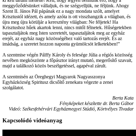
ki kell tartani mellette! Kell, hogy legyen bennünk erő, hogy a
meggyőződésünket vállaljuk, és ne szégyelljük, ne féljünk. Ahogy
Szent II. János Pál pápának ez a nagy mondata szólt, amelyet
Krisztustól idézett, és amely azóta is ott visszhangzik a világban, és
újra meg újra körüljár a keresztény világban: Ne féljetek! Ha
Krisztushoz hűek akartok lenni, nincs mitől félnetek. Hűségetekben
tapasztaljátok meg Isten szeretetét, tapasztaljátok meg az egyház
erejét, az egyház nagy közösségéhez való tartozás erejét. És az
imádság, a szeretet hozzon naponta gyümölcsöt lelketekben!”
A szentmise végén Pálffy Károly és felesége Júlia a régiós közösség
nevében megköszönte a főpásztor irányt mutató, megerősítő szavait,
majd a találkozó közös beszélgetéssel, agapéval zárult.
A szentmisén az Öreghegyi Magyarok Nagyasszonya
Egyházközség Spiritusz dicsőítő zenekara végezte a zenei
szolgálatot.
Berta Kata
Fényképeket készítette dr. Berta Gábor
Videó: Székesfehérvári Egyházmegyei Stúdió, Körtvélyes Tivadar
Kapcsolódó videóanyag