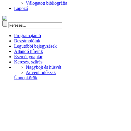
Válogatott bibliográfia
Lapozó
Programajánló
Beszámolóink
Legutóbbi bejegyzések
Állandó híreink
Eseménynaptár
Keresés, szűrés
Nagyböjt és húsvét
Adventi időszak
Ünnepkörök