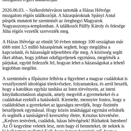
2026.06.03. – Székesfehérváron tartották a Házas Hétvége
mozgalom régiós találkozóját. A házaspároknak Spányi Antal
püspök mutatott be szentmisét az öreghegyi Magyarok
Nagyasszonya-templomban. A találkozót Pálffy Károly és felesége
Júlia régiós vezetők szervezték meg.
A Házas Hétvége az elmúlt 50 évben mintegy 100 országban már
több mint 3,5 millió házaspárnak segített, hogy megújítsa a
kapcsolatát, és házasságát teljesebben élje meg. A közösség segíti
őket abban, hogy jobban odafigyeljenek egymásra, megértsék a
párjukat, együtt fedezzék fel, hogyan lehet a házasságukat a lehető
legjobban megélni.
A szentmisén a főpásztor felhívta a figyelmet a magyar családokat is
veszélyeztető ideológiai törekvésekre, folyamatokra, és arról beszélt,
hogy a katolikus egyház tanítása az Isten törvényein, az isteni
kinyilatkoztatáson alapszik, amely megvédi a gyermekeket és a
családokat ezektől a hatásoktól. Kiemelte, mennyire fontos, hogy a
családokban a gyerekeket az igazságra neveljék, hogy őszintén
beszéljenek egymással. Hogy közös imádsággal egymást erősítsék
és segítsék a tanúságtevő keresztény életre, Krisztus követésére.
„Kedves testvérek, családok, házas hétvégések! Bízhattok Istenben!
Az Ő kegyelme veletek lesz, nem hagy el benneteket, de nektek is