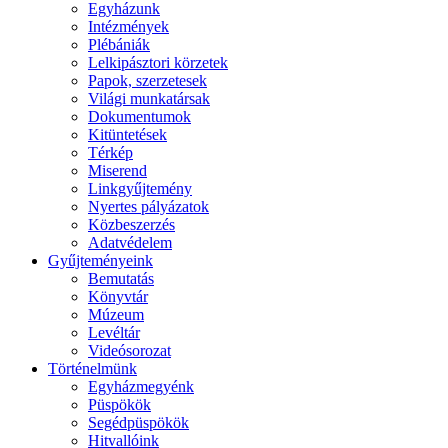
Egyházunk
Intézmények
Plébániák
Lelkipásztori körzetek
Papok, szerzetesek
Világi munkatársak
Dokumentumok
Kitüntetések
Térkép
Miserend
Linkgyűjtemény
Nyertes pályázatok
Közbeszerzés
Adatvédelem
Gyűjteményeink
Bemutatás
Könyvtár
Múzeum
Levéltár
Videósorozat
Történelmünk
Egyházmegyénk
Püspökök
Segédpüspökök
Hitvallóink