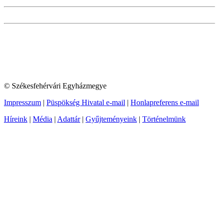
© Székesfehérvári Egyházmegye
Impresszum
|
Püspökség Hivatal e-mail
|
Honlapreferens e-mail
Híreink
|
Média
|
Adattár
|
Gyűjteményeink
|
Történelmünk