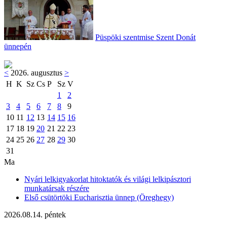
Püspöki szentmise Szent Donát
ünnepén
<
2026. augusztus
>
H
K
Sz
Cs
P
Sz
V
1
2
3
4
5
6
7
8
9
10
11
12
13
14
15
16
17
18
19
20
21
22
23
24
25
26
27
28
29
30
31
Ma
Nyári lelkigyakorlat hitoktatók és világi lelkipásztori
munkatársak részére
Első csütörtöki Eucharisztia ünnep (Öreghegy)
2026.08.14. péntek