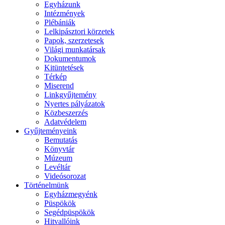
Egyházunk
Intézmények
Plébániák
Lelkipásztori körzetek
Papok, szerzetesek
Világi munkatársak
Dokumentumok
Kitüntetések
Térkép
Miserend
Linkgyűjtemény
Nyertes pályázatok
Közbeszerzés
Adatvédelem
Gyűjteményeink
Bemutatás
Könyvtár
Múzeum
Levéltár
Videósorozat
Történelmünk
Egyházmegyénk
Püspökök
Segédpüspökök
Hitvallóink