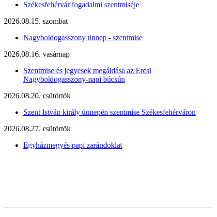
Székesfehérvár fogadalmi szentmiséje
2026.08.15. szombat
Nagyboldogasszony ünnep - szentmise
2026.08.16. vasárnap
Szentmise és jegyesek megáldása az Ercsi
Nagyboldogasszony-napi búcsún
2026.08.20. csütörtök
Szent István király ünnepén szentmise Székesfehérváron
2026.08.27. csütörtök
Egyházmegyés papi zarándoklat