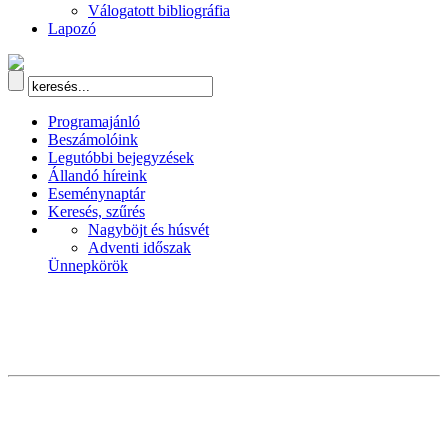
Válogatott bibliográfia
Lapozó
Programajánló
Beszámolóink
Legutóbbi bejegyzések
Állandó híreink
Eseménynaptár
Keresés, szűrés
Nagyböjt és húsvét
Adventi időszak
Ünnepkörök