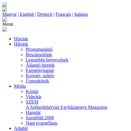
Magyar
|
English
|
Deutsch
|
Francais
|
Italiano
Menü
Híreink
Híreink
Programajánló
Beszámolóink
Legutóbbi bejegyzések
Állandó híreink
Eseménynaptár
Keresés, szűrés
Ünnepkörök
Média
Képtár
Videótár
SZEM
A Székesfehérvári Egyházmegye Magazinja
Hangtár
Szentföld 2008
Napi evangélium
Adattár