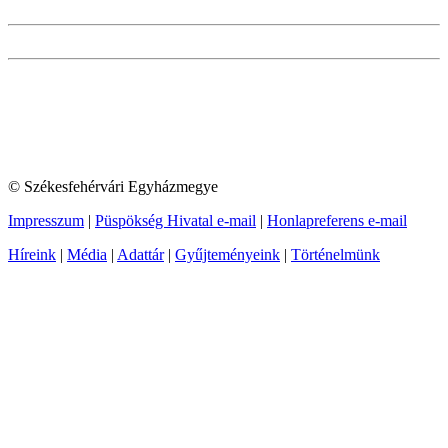
© Székesfehérvári Egyházmegye
Impresszum
|
Püspökség Hivatal e-mail
|
Honlapreferens e-mail
Híreink
|
Média
|
Adattár
|
Gyűjteményeink
|
Történelmünk