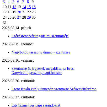
3
4
5
6
7
8
9
10
11
12
13
14
15
16
17
18
19
20
21
22
23
24
25
26
27
28
29
30
31
2026.08.14. péntek
Székesfehérvár fogadalmi szentmiséje
2026.08.15. szombat
Nagyboldogasszony ünnep - szentmise
2026.08.16. vasárnap
Szentmise és jegyesek megáldása az Ercsi
Nagyboldogasszony-napi búcsún
2026.08.20. csütörtök
Szent István király ünnepén szentmise Székesfehérváron
2026.08.27. csütörtök
Egyházmegyés papi zarándoklat