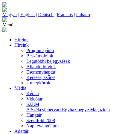
Magyar
|
English
|
Deutsch
|
Francais
|
Italiano
Menü
Híreink
Híreink
Programajánló
Beszámolóink
Legutóbbi bejegyzések
Állandó híreink
Eseménynaptár
Keresés, szűrés
Ünnepkörök
Média
Képtár
Videótár
SZEM
A Székesfehérvári Egyházmegye Magazinja
Hangtár
Szentföld 2008
Napi evangélium
Adattár