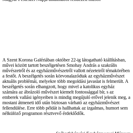
A Szent Korona Galériában október 22-ig látogatható kiállításban,
művei között tartott beszélgetésen Smohay András a szakrális
művészetről és az egyházművészetről vallott nézeteiről témakörében
a festőt. A beszélgetés során körvonalazódtak az egyházművészet
aktuális problémái, melyekre több megoldási javaslat is felmerült. A
beszélgetés során elhangzott, hogy mivel a katolikus egyház
számára az ábrázoló művészet kiemelt fontossággal bír, s az
emberek vallási igényeiben is mindig megújuló erővel jelenik meg, a
mostani átmeneti idő után biztosan várható az egyházművészet
fellendülése. Erre több példát is hallhattak az izgalmas, humort sem
nélkülöző programon résztvevő érdeklődők.