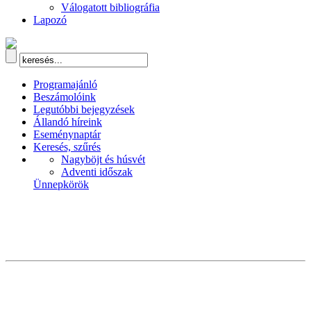
Válogatott bibliográfia
Lapozó
Programajánló
Beszámolóink
Legutóbbi bejegyzések
Állandó híreink
Eseménynaptár
Keresés, szűrés
Nagyböjt és húsvét
Adventi időszak
Ünnepkörök