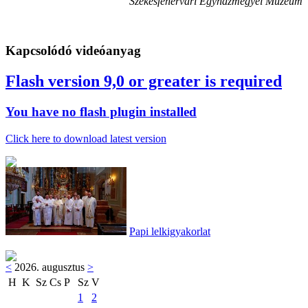
Székesfehérvári Egyházmegyei Múzeum
Kapcsolódó videóanyag
Flash version 9,0 or greater is required
You have no flash plugin installed
Click here to download latest version
Papi lelkigyakorlat
<
2026. augusztus
>
H
K
Sz
Cs
P
Sz
V
1
2