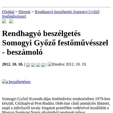
Főoldal
>
Híreink
>
Rendhagyó beszélgetés Somogyi Győző
festőművésszel
Rendhagyó beszélgetés
Somogyi Győző festőművésszel
- beszámoló
2012. 10. 18. |
|
2012. 10. 19.
Somogyi Győző Kossuth-díjas festőművész rendezésében 1979-ben
készült, Gőzhajóval Pest-Budára 1846-ban című animációs filmmel,
majd a művészről tavaly forgatott portréfilm vetítésével kezdődött a
Magyar Festészet Napja alkalmából rendezett műsor.