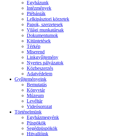
Egyházunk
Intézmények
Plébániák
Lelkipásztori körzetek
Papok, szerzetesek
Világi munkatársak
Dokumentumok
Kitüntetések
Térkép
Miserend
Linkgyűjtemény
Nyertes pályázatok
Közbeszerzés
Adatvédelem
Gyűjteményeink
Bemutatás
Könyvtár
Múzeum
Levéltár
Videósorozat
Történelmünk
Egyházmegyénk
Püspökök
Segédpüspökök
Hitvallóink