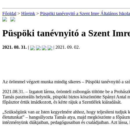
Főoldal
>
Híreink
>
Püspöki tanévnyitó a Szent Imre Általános Isko
Püspöki tanévnyitó a Szent Imr
2021. 08. 31. |
| 2021. 09. 02.
Az örömmel végzett munka mindig sikeres – Püspöki tanévnyitó a szé
2021.08.31. – Izgatott lárma, örömteli zsibongás töltötte be a Prohá
Tamás pasztorális helynök, püspöki biztos köszöntötte Spányi Antal m
főpásztor értük imádkozott, és kérte rájuk a Szentlélek kiáradását.
„Szükségünk van az Isten kegyelmére ahhoz, hogy teljesíteni tudjuk kü
életutunkat” – hangsúlyozta Tamás atya, majd megköszönte a főpásztor
intézményünk diákjaiban, pedagógusaiban és családjaiban. Azt lássa, ho