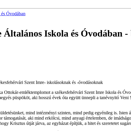
la és Óvodában
e Általános Iskola és Óvodában
-
kesfehérvári Szent Imre- iskolásoknak és -óvodásoknak
szka Ottokár-emléktemplomot a székesfehérvári Szent Imre Iskola és Óv
egyés püspököt, aki hosszú évek óta együtt ünnepli a tanévnyitó Veni 
ldetésünket, mind intézményi szinten, mind pedig egyénileg is. Isten ál
 támogatását, aki mind erkölcsi, mind anyagi értelemben, de imádságos 
gy Krisztus útját járva, az egyházat építjük, a hitet és szeretetet sugá