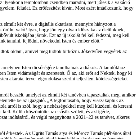
z ilyenkor a templomban csendben maradni, mert jólesik a vakáció
fegyelem, feladat. Ez erőfeszítést kíván. Most azért imádkozunk, hogy
elmúlt két évre, a digitális oktatásra, mennyire hiányzott a
 örülni valót! Igaz, hogy jön egy olyan időszaka az életünknek,
ővült iskolájába jártok. Ezt az új iskolát fel kell fedezni, meg kell
nk tanulni, fejlődni, növekedni Isten és ember előtt.”
udtok oldani, amivel meg tudtok birkózni. Jókedvűen vegyétek az
, amelyben Isten dicsőségére tanulhatnak a diákok. A tanulókhoz
n Isten vidámságát és szeretetét. Ő az, aki erőt ad Nektek, hogy ki
sten akarata, terve, elgondolása szerint teljesíteni kötelességeteket
mról beszélt, amelyet az elmúlt két tanévben tapasztaltak meg, amikor
 jelentette be az igazgató. „A legfontosabb, hogy visszakaptuk az
ola arról is szól, hogy a nehézségekkel meg kell küzdeni, és keresni
kell. Külön köszöntötte az elsősök szüleit, és azt ígérte,
at indításáról, és végül megnyitotta a 2021–22 es tanévet, sikeres
tról érkeztek. Az Ugrits Tamás atya és Mórocz Tamás plébános által
ülők és pedagógusok által kísért lelkigyakorlat azt az üzenetet