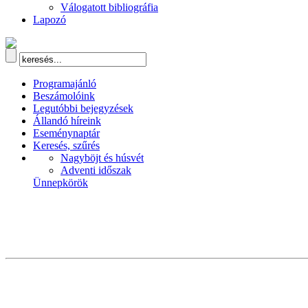
Válogatott bibliográfia
Lapozó
Programajánló
Beszámolóink
Legutóbbi bejegyzések
Állandó híreink
Eseménynaptár
Keresés, szűrés
Nagyböjt és húsvét
Adventi időszak
Ünnepkörök