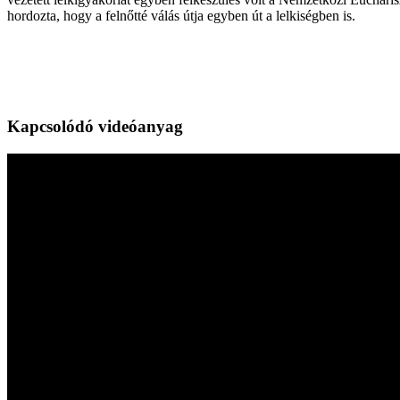
hordozta, hogy a felnőtté válás útja egyben út a lelkiségben is.
Kapcsolódó videóanyag