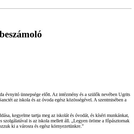
 beszámoló
oda évnyitó ünnepsége előtt. Az intézmény és a szülők nevében Ugrits
Sanctét az iskola és az óvoda egész közösségével. A szentmisében a
dása, kegyelme tartja meg az iskolát és óvodát, és kíséri munkánkat,
szolgálatával is az iskola mellett áll. „Legyen öröme a főpásztornak
rozzuk ki a városra és egész környezetünkre.”