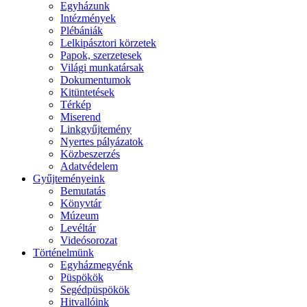
Egyházunk
Intézmények
Plébániák
Lelkipásztori körzetek
Papok, szerzetesek
Világi munkatársak
Dokumentumok
Kitüntetések
Térkép
Miserend
Linkgyűjtemény
Nyertes pályázatok
Közbeszerzés
Adatvédelem
Gyűjteményeink
Bemutatás
Könyvtár
Múzeum
Levéltár
Videósorozat
Történelmünk
Egyházmegyénk
Püspökök
Segédpüspökök
Hitvallóink