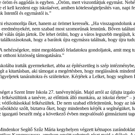
te öröm és aggódás is egyben. „Öröm, mert viszontlátjuk egymást. Nehé
e el kell kezdeni egy iskolaévet, amiben kötelességteljesítés van, napi 
k Istentől és egymástól is.”
mi elszomorítja őket, hanem az örömet keressék. „Ha visszagondolunk az 
a jó eredményekért, nem szabad most szomorúnak lennünk. Bőven találunk
 válás útján jártok. De lehet örülni, hogy a város legszebb megújult, kib
 a találkozásoknak, hogy a barátok újra egymásra találnak, hogy újra tudu
„A nehézségekre, mint megoldandó feladatokra gondoljatok, amit meg t
az otthoni közösség támogatására.”
olába iratták gyermekeiket, abba az építészetileg is szép intézménybe
ít a kitartásban, aki támogat a megértésben, hogy meglássátok mindenbe
igyeljetek tanáraitokra és szüleitekre. Kérjétek a Lelket, hogy segítsen I
et a Szent Imre Iskola 27. tanévnyitóján. Majd arról az újfajta izgalo
n felkészültünk a tanévre, az előttünk álló munkára, az iskolai életre” –
ik védőoltásokkal felkészültek. De nem szabad elfelejtenünk, hogy az isk
sősökhöz szólt, biztatva őket, hogy mindenben kérjék a segítségüket, ha 
 Az igazgató beszélt még a következő évben megvalósuló gimnáziumi tagoz
ki Mindenkor Segítő Szűz Mária kegyhelyen végzett kétnapos zarándokla
ztikus Kongresszusra, amelyen együtt vehetnek részt majd a diákok. A sz