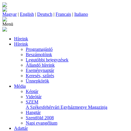
Magyar
|
English
|
Deutsch
|
Francais
|
Italiano
Menü
Híreink
Híreink
Programajánló
Beszámolóink
Legutóbbi bejegyzések
Állandó híreink
Eseménynaptár
Keresés, szűrés
Ünnepkörök
Média
Képtár
Videótár
SZEM
A Székesfehérvári Egyházmegye Magazinja
Hangtár
Szentföld 2008
Napi evangélium
Adattár