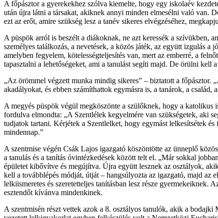
A főpásztor a gyerekekhez szólva kiemelte, hogy egy iskolaév kezde
után újra látni a társakat, akiknek annyi minden elmesélni való van. D
ezt az erőt, amire szükség lesz a tanév sikeres elvégzéséhez, megkapju
A püspök arról is beszélt a diákoknak, ne azt keressék a szívükben, a
személyes találkozás, a nevetések, a közös játék, az együtt izgulás 
amelyben fegyelem, kötelességteljesítés van, mert az emberré, a felnőtté
tapasztalni a lehetőségeket, ami a tanulást segíti majd. De örülni kell
„Az örömmel végzett munka mindig sikeres” – biztatott a főpásztor. 
akadályokat, és ebben számíthattok egymásra is, a tanárok, a család, 
A megyés püspök végül megköszönte a szülőknek, hogy a katolikus isk
fordulva elmondta: „A Szentlélek kegyelmére van szükségetek, aki seg
tudjatok tartani. Kérjétek a Szentlelket, hogy egymást lelkesítsétek és f
mindennap.”
A szentmise végén Csák Lajos igazgató köszöntötte az ünneplő közösség
a tanulás és a tanítás óvintézkedések között telt el. „Már sokkal jobba
épületet kibővítve és megújítva. Újra együtt lesznek az osztályok, ak
kell a továbblépés módját, útját – hangsúlyozta az igazgató, majd az el
lelkiismeretes és szeretetteljes tanításban lesz része gyermekeiknek.
esztendőt kívánva mindenkinek.
A szentmisén részt vettek azok a 8. osztályos tanulók, akik a bodaj
vezetett lelkigyakorlat egyben felkészülés volt a Nemzetközi Eucharis