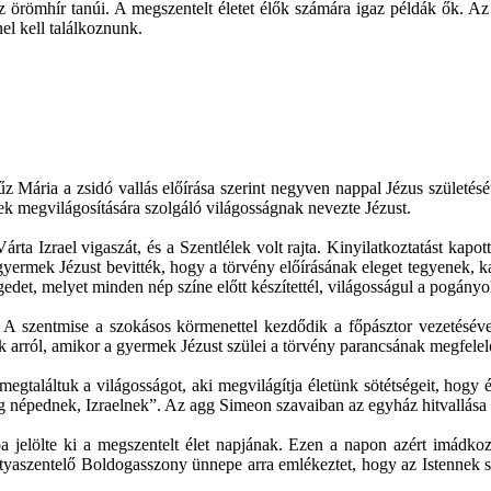
az örömhír tanúi. A megszentelt életet élők számára igaz példák ők. Az
el kell találkoznunk.
ária a zsidó vallás előírása szerint negyven nappal Jézus születésé
tek megvilágosítására szolgáló világosságnak nevezte Jézust.
rta Izrael vigaszát, és a Szentlélek volt rajta. Kinyilatkoztatást kap
ermek Jézust bevitték, hogy a törvény előírásának eleget tegyenek, kar
edet, melyet minden nép színe előtt készítettél, világosságul a pogány
. A szentmise a szokásos körmenettel kezdődik a főpásztor vezetéséve
k arról, amikor a gyermek Jézust szülei a törvény parancsának megfel
találtuk a világosságot, aki megvilágítja életünk sötétségeit, hogy ért
g népednek, Izraelnek”. Az agg Simeon szavaiban az egyház hitvallása 
pa jelölte ki a megszentelt élet napjának. Ezen a napon azért imádk
ertyaszentelő Boldogasszony ünnepe arra emlékeztet, hogy az Istennek 