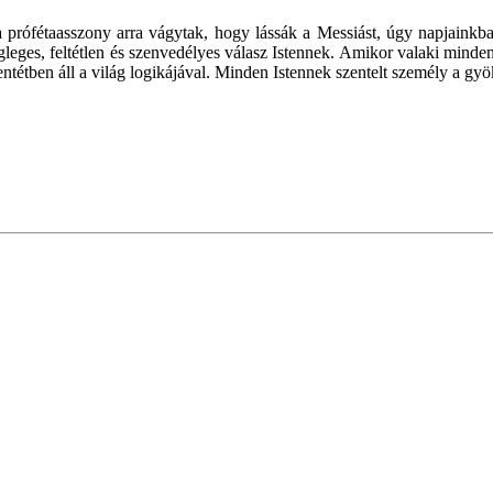
fétaasszony arra vágytak, hogy lássák a Messiást, úgy napjainkban is
 végleges, feltétlen és szenvedélyes válasz Istennek. Amikor valaki min
entétben áll a világ logikájával. Minden Istennek szentelt személy a gy