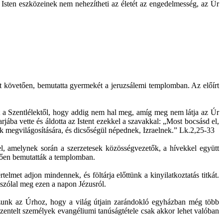
 Isten eszközeinek nem nehezítheti az életét az engedelmesség, az Úr
t követően, bemutatta gyermekét a jeruzsálemi templomban. Az előírt
ott a Szentlélektől, hogy addig nem hal meg, amíg meg nem látja az Úr
jába vette és áldotta az Istent ezekkel a szavakkal: „Most bocsásd el,
ok megvilágosítására, és dicsőségül népednek, Izraelnek.” Lk.2,25-33
l, amelynek során a szerzetesek közösségvezetők, a hívekkel együtt
elően bemutatták a templomban.
elmet adjon mindennek, és föltárja előttünk a kinyilatkoztatás titkát.
szólal meg ezen a napon Jézusról.
ozunk az Úrhoz, hogy a világ útjain zarándokló egyházban még több
szentelt személyek evangéliumi tanúságtétele csak akkor lehet valóban