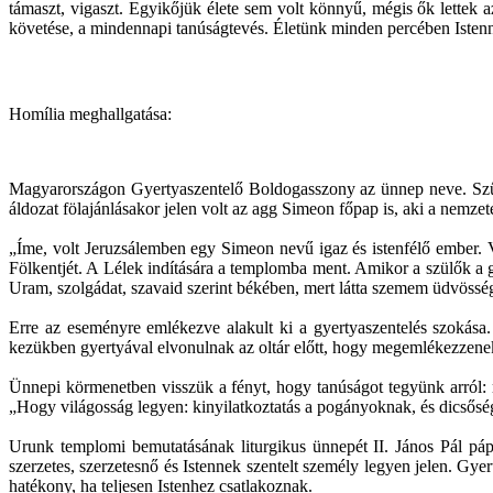
támaszt, vigaszt. Egyikőjük élete sem volt könnyű, mégis ők lettek 
követése, a mindennapi tanúságtevés. Életünk minden percében Istenn
Homília meghallgatása:
Magyarországon Gyertyaszentelő Boldogasszony az ünnep neve. Szűz M
áldozat fölajánlásakor jelen volt az agg Simeon főpap is, aki a nemze
„Íme, volt Jeruzsálemben egy Simeon nevű igaz és istenfélő ember. Vá
Fölkentjét. A Lélek indítására a templomba ment. Amikor a szülők a gy
Uram, szolgádat, szavaid szerint békében, mert látta szemem üdvösség
Erre az eseményre emlékezve alakult ki a gyertyaszentelés szokása
kezükben gyertyával elvonulnak az oltár előtt, hogy megemlékezzene
Ünnepi körmenetben visszük a fényt, hogy tanúságot tegyünk arról: meg
„Hogy világosság legyen: kinyilatkoztatás a pogányoknak, és dicsősé
Urunk templomi bemutatásának liturgikus ünnepét II. János Pál pá
szerzetes, szerzetesnő és Istennek szentelt személy legyen jelen. Gy
hatékony, ha teljesen Istenhez csatlakoznak.