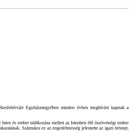
zékesfehérvári Egyházmegyében minden évben meghívást kapnak a
sten és ember találkozása mellett az Istenben élő ószövetségi ember
 akaratának. Számukra ez az engedelmesség jelentette az igazi örömet,