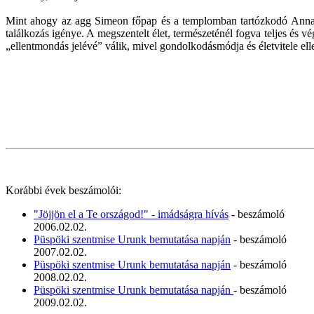
Mint ahogy az agg Simeon főpap és a templomban tartózkodó Anna pró
találkozás igénye. A megszentelt élet, természeténél fogva teljes és
„ellentmondás jelévé” válik, mivel gondolkodásmódja és életvitele ell
Korábbi évek beszámolói:
"Jöjjön el a Te országod!" - imádságra hívás
- beszámoló
2006.02.02.
Püspöki szentmise Urunk bemutatása napján
- beszámoló
2007.02.02.
Püspöki szentmise Urunk bemutatása napján
- beszámoló
2008.02.02.
Püspöki szentmise Urunk bemutatása napján
- beszámoló
2009.02.02.