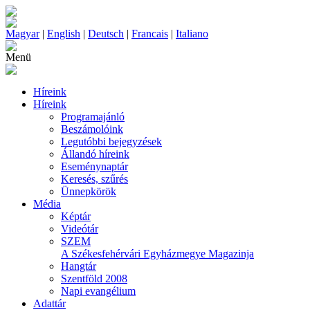
Magyar
|
English
|
Deutsch
|
Francais
|
Italiano
Menü
Híreink
Híreink
Programajánló
Beszámolóink
Legutóbbi bejegyzések
Állandó híreink
Eseménynaptár
Keresés, szűrés
Ünnepkörök
Média
Képtár
Videótár
SZEM
A Székesfehérvári Egyházmegye Magazinja
Hangtár
Szentföld 2008
Napi evangélium
Adattár