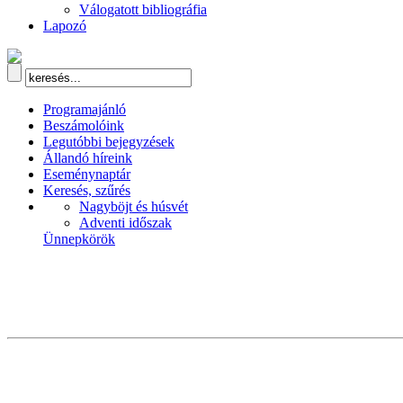
Válogatott bibliográfia
Lapozó
Programajánló
Beszámolóink
Legutóbbi bejegyzések
Állandó híreink
Eseménynaptár
Keresés, szűrés
Nagyböjt és húsvét
Adventi időszak
Ünnepkörök