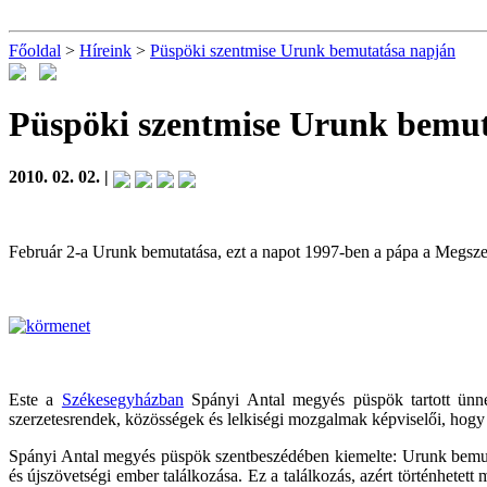
Főoldal
>
Híreink
>
Püspöki szentmise Urunk bemutatása napján
Püspöki szentmise Urunk bemu
2010. 02. 02. |
Február 2-a Urunk bemutatása, ezt a napot 1997-ben a pápa a Megszentel
Este a
Székesegyházban
Spányi Antal megyés püspök tartott ünn
szerzetesrendek, közösségek és lelkiségi mozgalmak képviselői, hogy 
Spányi Antal megyés püspök szentbeszédében kiemelte: Urunk bemutat
és újszövetségi ember találkozása. Ez a találkozás, azért történhete