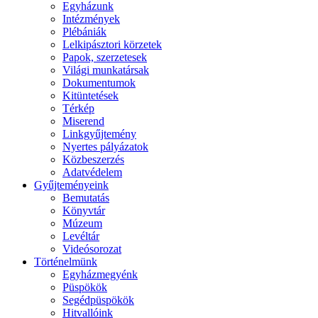
Egyházunk
Intézmények
Plébániák
Lelkipásztori körzetek
Papok, szerzetesek
Világi munkatársak
Dokumentumok
Kitüntetések
Térkép
Miserend
Linkgyűjtemény
Nyertes pályázatok
Közbeszerzés
Adatvédelem
Gyűjteményeink
Bemutatás
Könyvtár
Múzeum
Levéltár
Videósorozat
Történelmünk
Egyházmegyénk
Püspökök
Segédpüspökök
Hitvallóink