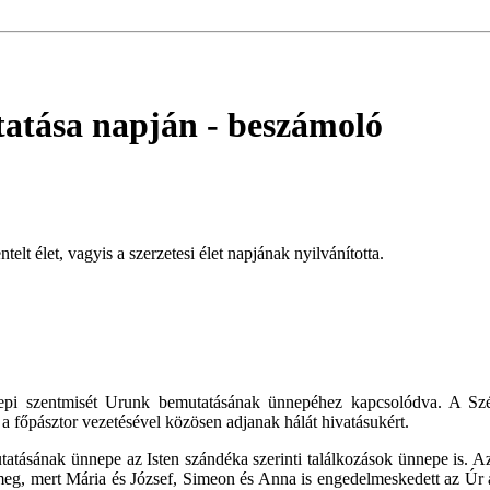
tatása napján
- beszámoló
t élet, vagyis a szerzetesi élet napjának nyilvánította.
epi szentmisét Urunk bemutatásának ünnepéhez kapcsolódva. A S
a főpásztor vezetésével közösen adjanak hálát hivatásukért.
ásának ünnepe az Isten szándéka szerinti találkozások ünnepe is. Az I
tt meg, mert Mária és József, Simeon és Anna is engedelmeskedett az Úr