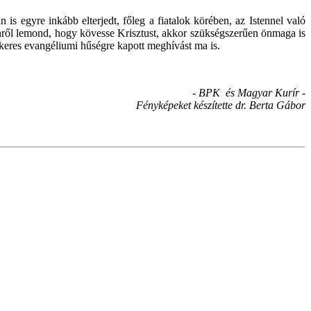
 egyre inkább elterjedt, főleg a fiatalok körében, az Istennel való
denről lemond, hogy kövesse Krisztust, akkor szükségszerűen önmaga is
ökeres evangéliumi hűségre kapott meghívást ma is.
- BPK és Magyar Kurír -
Fényképeket készítette dr. Berta Gábor