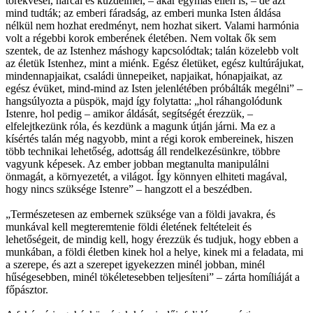
törekvései, harcai és küzdelmei, – akár egymás ellen is, – de azt
mind tudták; az emberi fáradság, az emberi munka Isten áldása
nélkül nem hozhat eredményt, nem hozhat sikert. Valami harmónia
volt a régebbi korok emberének életében. Nem voltak ők sem
szentek, de az Istenhez máshogy kapcsolódtak; talán közelebb volt
az életük Istenhez, mint a miénk. Egész életüket, egész kultúrájukat,
mindennapjaikat, családi ünnepeiket, napjaikat, hónapjaikat, az
egész évüket, mind-mind az Isten jelenlétében próbálták megélni” –
hangsúlyozta a püspök, majd így folytatta: „hol ráhangolódunk
Istenre, hol pedig – amikor áldását, segítségét érezzük, –
elfelejtkezünk róla, és kezdünk a magunk útján járni. Ma ez a
kísértés talán még nagyobb, mint a régi korok embereinek, hiszen
több technikai lehetőség, adottság áll rendelkezésünkre, többre
vagyunk képesek. Az ember jobban megtanulta manipulálni
önmagát, a környezetét, a világot. Így könnyen elhiteti magával,
hogy nincs szüksége Istenre” – hangzott el a beszédben.
„Természetesen az embernek szüksége van a földi javakra, és
munkával kell megteremtenie földi életének feltételeit és
lehetőségeit, de mindig kell, hogy érezzük és tudjuk, hogy ebben a
munkában, a földi életben kinek hol a helye, kinek mi a feladata, mi
a szerepe, és azt a szerepet igyekezzen minél jobban, minél
hűségesebben, minél tökéletesebben teljesíteni” – zárta homíliáját a
főpásztor.