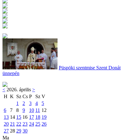
Püspöki szentmise Szent Donát
ünnepén
<
2026. április
>
H
K
Sz
Cs
P
Sz
V
1
2
3
4
5
6
7
8
9
10
11
12
13
14
15
16
17
18
19
20
21
22
23
24
25
26
27
28
29
30
Ma