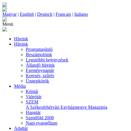
Magyar
|
English
|
Deutsch
|
Francais
|
Italiano
Menü
Híreink
Híreink
Programajánló
Beszámolóink
Legutóbbi bejegyzések
Állandó híreink
Eseménynaptár
Keresés, szűrés
Ünnepkörök
Média
Képtár
Videótár
SZEM
A Székesfehérvári Egyházmegye Magazinja
Hangtár
Szentföld 2008
Napi evangélium
Adattár