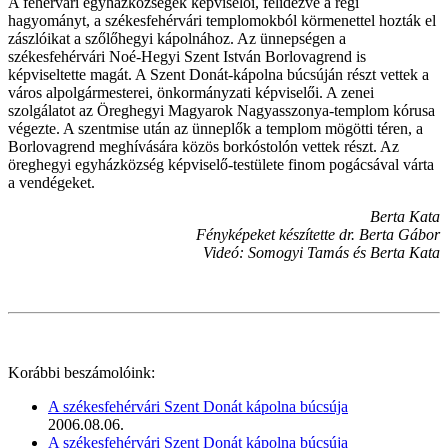
A fehérvári egyházközségek képviselői, felidézve a régi
hagyományt, a székesfehérvári templomokból körmenettel hozták el
zászlóikat a szőlőhegyi kápolnához. Az ünnepségen a
székesfehérvári Noé-Hegyi Szent István Borlovagrend is
képviseltette magát. A Szent Donát-kápolna búcsúján részt vettek a
város alpolgármesterei, önkormányzati képviselői. A zenei
szolgálatot az Öreghegyi Magyarok Nagyasszonya-templom kórusa
végezte. A szentmise után az ünneplők a templom mögötti téren, a
Borlovagrend meghívására közös borkóstolón vettek részt. Az
öreghegyi egyházközség képviselő-testülete finom pogácsával várta
a vendégeket.
Berta Kata
Fényképeket készítette dr. Berta Gábor
Videó: Somogyi Tamás és Berta Kata
Korábbi beszámolóink:
A székesfehérvári Szent Donát kápolna búcsúja
2006.08.06.
A székesfehérvári Szent Donát kápolna búcsúja