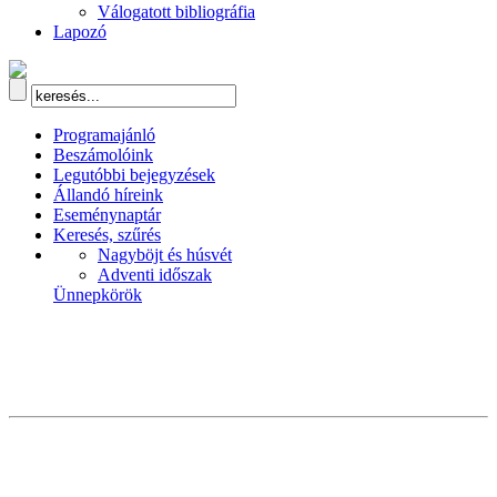
Válogatott bibliográfia
Lapozó
Programajánló
Beszámolóink
Legutóbbi bejegyzések
Állandó híreink
Eseménynaptár
Keresés, szűrés
Nagyböjt és húsvét
Adventi időszak
Ünnepkörök