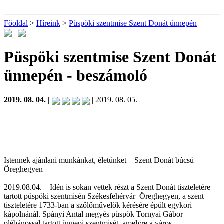
Főoldal
>
Híreink
>
Püspöki szentmise Szent Donát ünnepén
Püspöki szentmise Szent Donát
ünnepén
- beszámoló
2019. 08. 04. |
| 2019. 08. 05.
Istennek ajánlani munkánkat, életünket – Szent Donát búcsú
Öreghegyen
2019.08.04. – Idén is sokan vettek részt a Szent Donát tiszteletére
tartott püspöki szentmisén Székesfehérvár–Öreghegyen, a szent
tiszteletére 1733-ban a szőlőművelők kérésére épült egykori
kápolnánál. Spányi Antal megyés püspök Tornyai Gábor
plébánossal tartott ünnepi szentmisét, amelyre a város