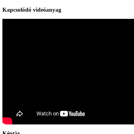
Kapcsolódó videóanyag
Képtár