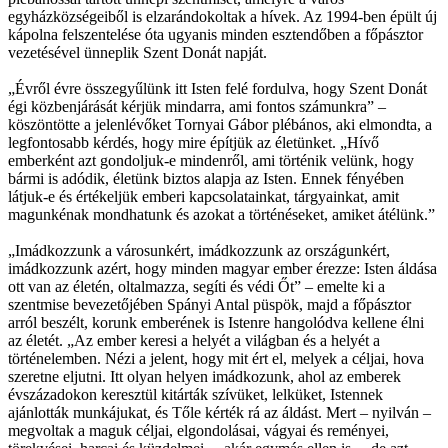
egyházközségeiből is elzarándokoltak a hívek. Az 1994-ben épült új
kápolna felszentelése óta ugyanis minden esztendőben a főpásztor
vezetésével ünneplik Szent Donát napját.
„Évről évre összegyűlünk itt Isten felé fordulva, hogy Szent Donát
égi közbenjárását kérjük mindarra, ami fontos számunkra” –
köszöntötte a jelenlévőket Tornyai Gábor plébános, aki elmondta, a
legfontosabb kérdés, hogy mire építjük az életünket. „Hívő
emberként azt gondoljuk-e mindenről, ami történik velünk, hogy
bármi is adódik, életünk biztos alapja az Isten. Ennek fényében
látjuk-e és értékeljük emberi kapcsolatainkat, tárgyainkat, amit
magunkénak mondhatunk és azokat a történéseket, amiket átélünk.”
„Imádkozzunk a városunkért, imádkozzunk az országunkért,
imádkozzunk azért, hogy minden magyar ember érezze: Isten áldása
ott van az életén, oltalmazza, segíti és védi Őt” – emelte ki a
szentmise bevezetőjében Spányi Antal püspök, majd a főpásztor
arról beszélt, korunk emberének is Istenre hangolódva kellene élni
az életét. „Az ember keresi a helyét a világban és a helyét a
történelemben. Nézi a jelent, hogy mit ért el, melyek a céljai, hova
szeretne eljutni. Itt olyan helyen imádkozunk, ahol az emberek
évszázadokon keresztül kitárták szívüket, lelküket, Istennek
ajánlották munkájukat, és Tőle kérték rá az áldást. Mert – nyilván –
megvoltak a maguk céljai, elgondolásai, vágyai és reményei,