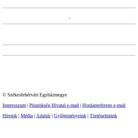
© Székesfehérvári Egyházmegye
Impresszum
|
Püspökség Hivatal e-mail
|
Honlapreferens e-mail
Híreink
|
Média
|
Adattár
|
Gyűjteményeink
|
Történelmünk