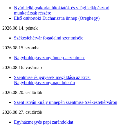
Nyári lelkigyakorlat hitoktatók és világi lelkipásztori
munkatársak részére
Első csütörtöki Eucharisztia ünnep (Öreghegy)
2026.08.14. péntek
Székesfehérvár fogadalmi szentmiséje
2026.08.15. szombat
Nagyboldogasszony ünnep - szentmise
2026.08.16. vasárnap
Szentmise és jegyesek megáldása az Ercsi
Nagyboldogasszony-napi búcsún
2026.08.20. csütörtök
Szent István király ünnepén szentmise Székesfehérváron
2026.08.27. csütörtök
Egyházmegyés papi zarándoklat