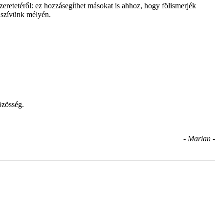
eretetéről: ez hozzásegíthet másokat is ahhoz, hogy fölismerjék
k szívünk mélyén.
özösség.
- Marian -