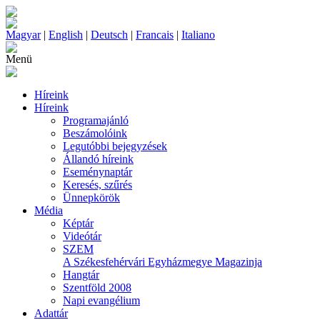
Magyar
|
English
|
Deutsch
|
Francais
|
Italiano
Menü
Híreink
Híreink
Programajánló
Beszámolóink
Legutóbbi bejegyzések
Állandó híreink
Eseménynaptár
Keresés, szűrés
Ünnepkörök
Média
Képtár
Videótár
SZEM
A Székesfehérvári Egyházmegye Magazinja
Hangtár
Szentföld 2008
Napi evangélium
Adattár