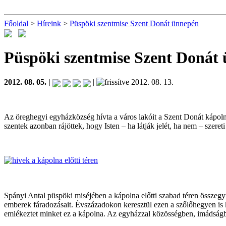
Főoldal
>
Híreink
>
Püspöki szentmise Szent Donát ünnepén
Püspöki szentmise Szent Donát
2012. 08. 05. |
|
2012. 08. 13.
Az öreghegyi egyházközség hívta a város lakóit a Szent Donát kápolna
szentek azonban rájöttek, hogy Isten – ha látják jelét, ha nem – szereti
Spányi Antal püspöki miséjében a kápolna előtti szabad téren összegy
emberek fáradozásait. Évszázadokon keresztül ezen a szőlőhegyen is 
emlékeztet minket ez a kápolna. Az egyházzal közösségben, imádságban