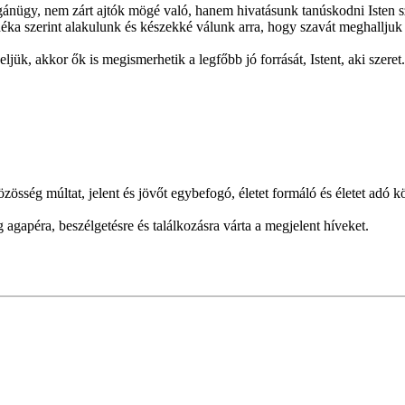
agánügy, nem zárt ajtók mögé való, hanem hivatásunk tanúskodni Isten sz
ándéka szerint alakulunk és készekké válunk arra, hogy szavát meghallju
ljük, akkor ők is megismerhetik a legfőbb jó forrását, Istent, aki szeret.
zösség múltat, jelent és jövőt egybefogó, életet formáló és életet adó k
gapéra, beszélgetésre és találkozásra várta a megjelent híveket.