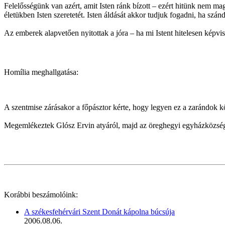
Felelősségünk van azért, amit Isten ránk bízott – ezért hitünk nem m
életükben Isten szeretetét. Isten áldását akkor tudjuk fogadni, ha sz
Az emberek alapvetően nyitottak a jóra – ha mi Istent hitelesen képvise
Homília meghallgatása:
A szentmise zárásakor a főpásztor kérte, hogy legyen ez a zarándok kö
Megemlékeztek Glósz Ervin atyáról, majd az öreghegyi egyházközség a
Korábbi beszámolóink:
A székesfehérvári Szent Donát kápolna búcsúja
2006.08.06.