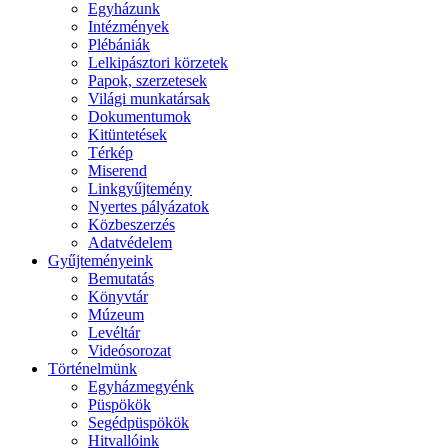
Egyházunk
Intézmények
Plébániák
Lelkipásztori körzetek
Papok, szerzetesek
Világi munkatársak
Dokumentumok
Kitüntetések
Térkép
Miserend
Linkgyűjtemény
Nyertes pályázatok
Közbeszerzés
Adatvédelem
Gyűjteményeink
Bemutatás
Könyvtár
Múzeum
Levéltár
Videósorozat
Történelmünk
Egyházmegyénk
Püspökök
Segédpüspökök
Hitvallóink