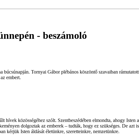
 ünnepén
- beszámoló
 búcsúnapján. Tornyai Gábor plébános köszöntő szavaiban rámutatott ar
 az embert.
űlt hívek közösségéhez szólt. Szentbeszédében elmondta, ahogy Isten a
keményen dolgoztak az emberek – tudták, hogy ez szükséges. De azt is 
 kérjük Isten áldását életünkre, szeretteinkre, nemzetünkre.