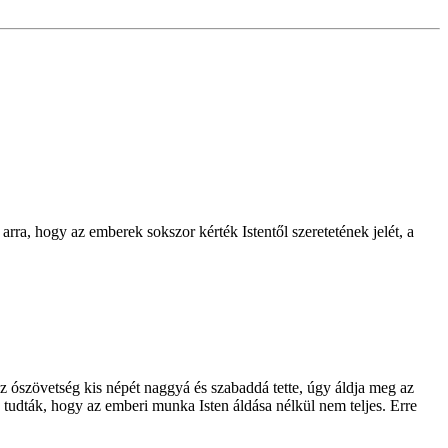
ra, hogy az emberek sokszor kérték Istentől szeretetének jelét, a
z ószövetség kis népét naggyá és szabaddá tette, úgy áldja meg az
tudták, hogy az emberi munka Isten áldása nélkül nem teljes. Erre