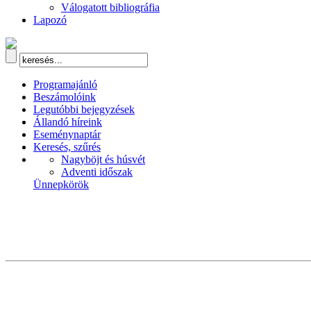
Válogatott bibliográfia
Lapozó
Programajánló
Beszámolóink
Legutóbbi bejegyzések
Állandó híreink
Eseménynaptár
Keresés, szűrés
Nagyböjt és húsvét
Adventi időszak
Ünnepkörök