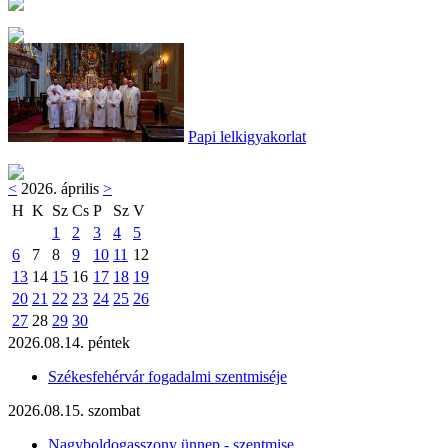
Papi lelkigyakorlat
<
2026. április
>
H
K
Sz
Cs
P
Sz
V
1
2
3
4
5
6
7
8
9
10
11
12
13
14
15
16
17
18
19
20
21
22
23
24
25
26
27
28
29
30
2026.08.14. péntek
Székesfehérvár fogadalmi szentmiséje
2026.08.15. szombat
Nagyboldogasszony ünnep - szentmise