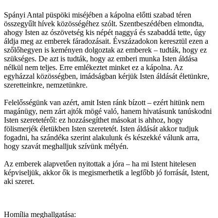
Spányi Antal püspöki miséjében a kápolna előtti szabad téren
összegyűlt hívek közösségéhez szólt. Szentbeszédében elmondta,
ahogy Isten az ószövetség kis népét naggyá és szabaddá tette, úgy
áldja meg az emberek fáradozásait. Évszázadokon keresztül ezen a
szőlőhegyen is keményen dolgoztak az emberek – tudták, hogy ez
szükséges. De azt is tudták, hogy az emberi munka Isten áldása
nélkül nem teljes. Erre emlékeztet minket ez a kápolna. Az
egyházzal közösségben, imádságban kérjük Isten áldását életünkre,
szeretteinkre, nemzetünkre.
Felelősségünk van azért, amit Isten ránk bízott – ezért hitünk nem
magánügy, nem zárt ajtók mögé való, hanem hivatásunk tanúskodni
Isten szeretetéről: ez hozzásegíthet másokat is ahhoz, hogy
fölismerjék életükben Isten szeretetét. Isten áldását akkor tudjuk
fogadni, ha szándéka szerint alakulunk és készekké válunk arra,
hogy szavát meghalljuk szívünk mélyén.
Az emberek alapvetően nyitottak a jóra – ha mi Istent hitelesen
képviseljük, akkor ők is megismerhetik a legfőbb jó forrását, Istent,
aki szeret.
Homília meghallgatása: