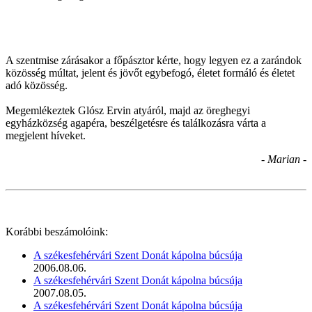
A szentmise zárásakor a főpásztor kérte, hogy legyen ez a zarándok
közösség múltat, jelent és jövőt egybefogó, életet formáló és életet
adó közösség.
Megemlékeztek Glósz Ervin atyáról, majd az öreghegyi
egyházközség agapéra, beszélgetésre és találkozásra várta a
megjelent híveket.
- Marian -
Korábbi beszámolóink:
A székesfehérvári Szent Donát kápolna búcsúja
2006.08.06.
A székesfehérvári Szent Donát kápolna búcsúja
2007.08.05.
A székesfehérvári Szent Donát kápolna búcsúja