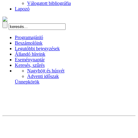
Válogatott bibliográfia
Lapozó
Programajánló
Beszámolóink
Legutóbbi bejegyzések
Állandó híreink
Eseménynaptár
Keresés, szűrés
Nagyböjt és húsvét
Adventi időszak
Ünnepkörök