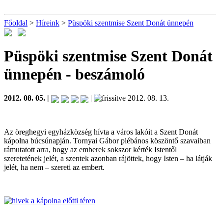
Főoldal
>
Híreink
>
Püspöki szentmise Szent Donát ünnepén
Püspöki szentmise Szent Donát
ünnepén
- beszámoló
2012. 08. 05. |
|
2012. 08. 13.
Az öreghegyi egyházközség hívta a város lakóit a Szent Donát
kápolna búcsúnapján. Tornyai Gábor plébános köszöntő szavaiban
rámutatott arra, hogy az emberek sokszor kérték Istentől
szeretetének jelét, a szentek azonban rájöttek, hogy Isten – ha látják
jelét, ha nem – szereti az embert.