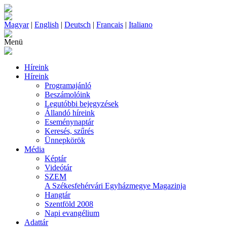
Magyar
|
English
|
Deutsch
|
Francais
|
Italiano
Menü
Híreink
Híreink
Programajánló
Beszámolóink
Legutóbbi bejegyzések
Állandó híreink
Eseménynaptár
Keresés, szűrés
Ünnepkörök
Média
Képtár
Videótár
SZEM
A Székesfehérvári Egyházmegye Magazinja
Hangtár
Szentföld 2008
Napi evangélium
Adattár