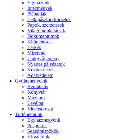
Egyházunk
Intézmények
Plébániák
Lelkipásztori körzetek
Papok, szerzetesek
Világi munkatársak
Dokumentumok
Kitüntetések
Térkép
Miserend
Linkgyűjtemény
Nyertes pályázatok
Közbeszerzés
Adatvédelem
Gyűjteményeink
Bemutatás
Könyvtár
Múzeum
Levéltár
Videósorozat
Történelmünk
Egyházmegyénk
Püspökök
Segédpüspökök
Hitvallóink