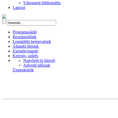
Válogatott bibliográfia
Lapozó
Programajánló
Beszámolóink
Legutóbbi bejegyzések
Állandó híreink
Eseménynaptár
Keresés, szűrés
Nagyböjt és húsvét
Adventi időszak
Ünnepkörök