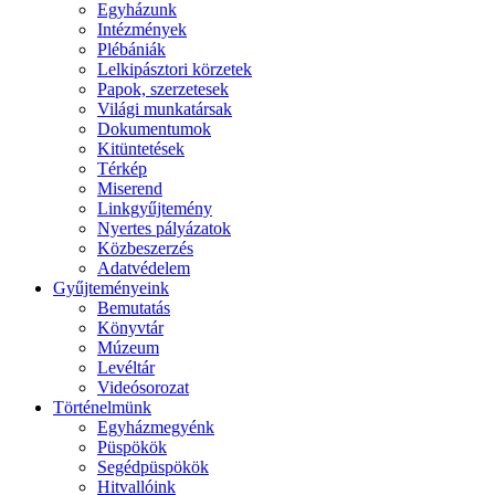
Egyházunk
Intézmények
Plébániák
Lelkipásztori körzetek
Papok, szerzetesek
Világi munkatársak
Dokumentumok
Kitüntetések
Térkép
Miserend
Linkgyűjtemény
Nyertes pályázatok
Közbeszerzés
Adatvédelem
Gyűjteményeink
Bemutatás
Könyvtár
Múzeum
Levéltár
Videósorozat
Történelmünk
Egyházmegyénk
Püspökök
Segédpüspökök
Hitvallóink