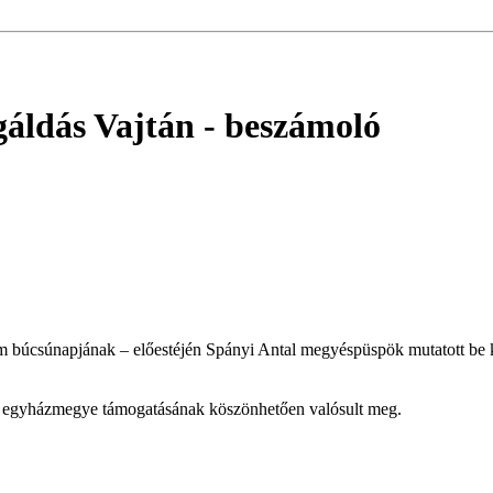
gáldás Vajtán
- beszámoló
búcsúnapjának – előestéjén Spányi Antal megyéspüspök mutatott be konc
az egyházmegye támogatásának köszönhetően valósult meg.