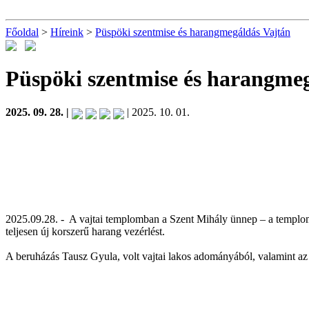
Főoldal
>
Híreink
>
Püspöki szentmise és harangmegáldás Vajtán
Püspöki szentmise és harangme
2025. 09. 28. |
| 2025. 10. 01.
2025.09.28. - A vajtai templomban a Szent Mihály ünnep – a templom 
teljesen új korszerű harang vezérlést.
A beruházás Tausz Gyula, volt vajtai lakos adományából, valamint 