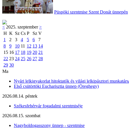
Püspöki szentmise Szent Donát ünnepén
<
2025. szeptember
>
H
K
Sz
Cs
P
Sz
V
1
2
3
4
5
6
7
8
9
10
11
12
13
14
15
16
17
18
19
20
21
22
23
24
25
26
27
28
29
30
Ma
Nyári lelkigyakorlat hitoktatók és világi lelkipásztori munkatárs
Első csütörtöki Eucharisztia ünnep (Öreghegy)
2026.08.14. péntek
Székesfehérvár fogadalmi szentmiséje
2026.08.15. szombat
Nagyboldogasszony ünnep - szentmise