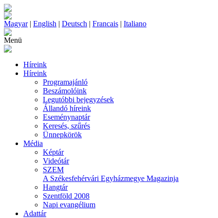
Magyar
|
English
|
Deutsch
|
Francais
|
Italiano
Menü
Híreink
Híreink
Programajánló
Beszámolóink
Legutóbbi bejegyzések
Állandó híreink
Eseménynaptár
Keresés, szűrés
Ünnepkörök
Média
Képtár
Videótár
SZEM
A Székesfehérvári Egyházmegye Magazinja
Hangtár
Szentföld 2008
Napi evangélium
Adattár