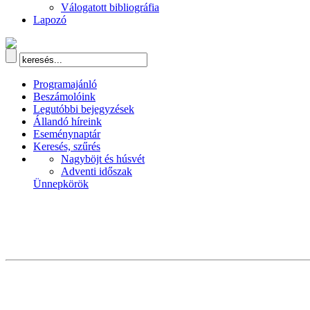
Válogatott bibliográfia
Lapozó
Programajánló
Beszámolóink
Legutóbbi bejegyzések
Állandó híreink
Eseménynaptár
Keresés, szűrés
Nagyböjt és húsvét
Adventi időszak
Ünnepkörök