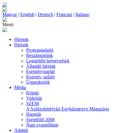
Magyar
|
English
|
Deutsch
|
Francais
|
Italiano
Menü
Híreink
Híreink
Programajánló
Beszámolóink
Legutóbbi bejegyzések
Állandó híreink
Eseménynaptár
Keresés, szűrés
Ünnepkörök
Média
Képtár
Videótár
SZEM
A Székesfehérvári Egyházmegye Magazinja
Hangtár
Szentföld 2008
Napi evangélium
Adattár