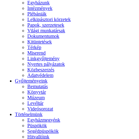
Egyházunk
Intézmények
Plébániák
Lelkipásztori körzetek
Papok, szerzetesek
Világi munkatársak
Dokumentumok
Kitüntetések
Térkép
Miserend
Linkgyűjtemény
Nyertes pályázatok
Közbeszerzés
Adatvédelem
Gyűjteményeink
Bemutatás
Könyvtár
Múzeum
Levéltár
Videósorozat
Történelmünk
Egyházmegyénk
Püspökök
Segédpüspökök
Hitvallóink