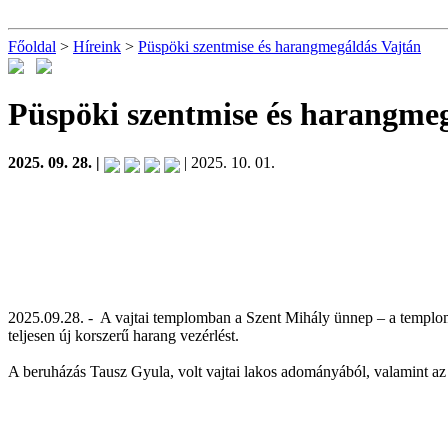
Főoldal
>
Híreink
>
Püspöki szentmise és harangmegáldás Vajtán
Püspöki szentmise és harangme
2025. 09. 28. |
| 2025. 10. 01.
2025.09.28. - A vajtai templomban a Szent Mihály ünnep – a templom 
teljesen új korszerű harang vezérlést.
A beruházás Tausz Gyula, volt vajtai lakos adományából, valamint 