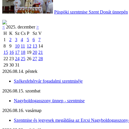
Püspöki szentmise Szent Donát ünnepén
<
2025. december
>
H
K
Sz
Cs
P
Sz
V
1
2
3
4
5
6
7
8
9
10
11
12
13
14
15
16
17
18
19
20
21
22
23
24
25
26
27
28
29
30
31
2026.08.14. péntek
Székesfehérvár fogadalmi szentmiséje
2026.08.15. szombat
Nagyboldogasszony ünnep - szentmise
2026.08.16. vasárnap
Szentmise és jegyesek megáldása az Ercsi Nagyboldogasszony