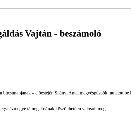
gáldás Vajtán
- beszámoló
búcsúnapjának – előestéjén Spányi Antal megyéspüspök mutatott be konc
az egyházmegye támogatásának köszönhetően valósult meg.