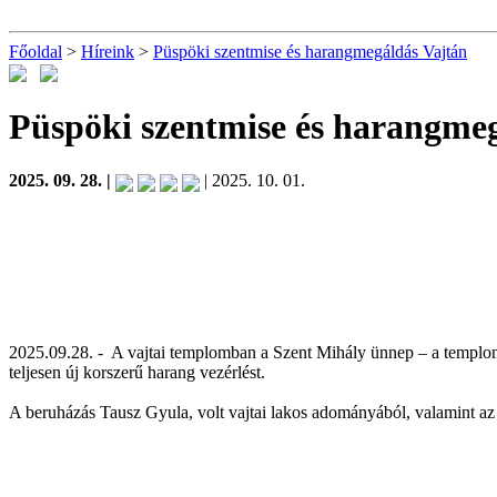
Főoldal
>
Híreink
>
Püspöki szentmise és harangmegáldás Vajtán
Püspöki szentmise és harangme
2025. 09. 28. |
| 2025. 10. 01.
2025.09.28. - A vajtai templomban a Szent Mihály ünnep – a templom 
teljesen új korszerű harang vezérlést.
A beruházás Tausz Gyula, volt vajtai lakos adományából, valamint 