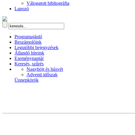
Válogatott bibliográfia
Lapozó
Programajánló
Beszámolóink
Legutóbbi bejegyzések
Állandó híreink
Eseménynaptár
Keresés, szűrés
Nagyböjt és húsvét
Adventi időszak
Ünnepkörök