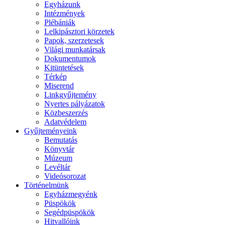
Egyházunk
Intézmények
Plébániák
Lelkipásztori körzetek
Papok, szerzetesek
Világi munkatársak
Dokumentumok
Kitüntetések
Térkép
Miserend
Linkgyűjtemény
Nyertes pályázatok
Közbeszerzés
Adatvédelem
Gyűjteményeink
Bemutatás
Könyvtár
Múzeum
Levéltár
Videósorozat
Történelmünk
Egyházmegyénk
Püspökök
Segédpüspökök
Hitvallóink