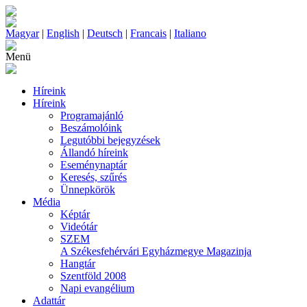
Magyar
|
English
|
Deutsch
|
Francais
|
Italiano
Menü
Híreink
Híreink
Programajánló
Beszámolóink
Legutóbbi bejegyzések
Állandó híreink
Eseménynaptár
Keresés, szűrés
Ünnepkörök
Média
Képtár
Videótár
SZEM
A Székesfehérvári Egyházmegye Magazinja
Hangtár
Szentföld 2008
Napi evangélium
Adattár