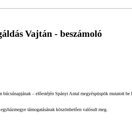
gáldás Vajtán
- beszámoló
búcsúnapjának – előestéjén Spányi Antal megyéspüspök mutatott be konc
az egyházmegye támogatásának köszönhetően valósult meg.