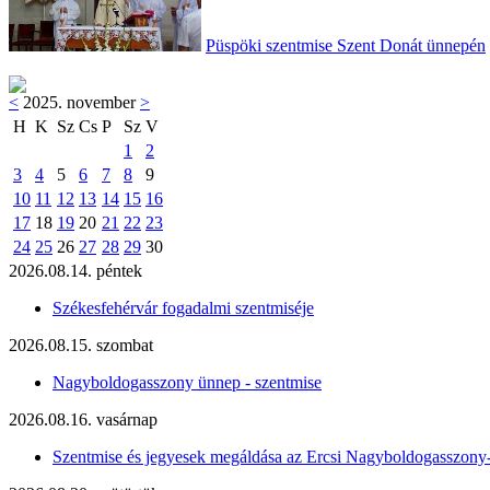
Püspöki szentmise Szent Donát ünnepén
<
2025. november
>
H
K
Sz
Cs
P
Sz
V
1
2
3
4
5
6
7
8
9
10
11
12
13
14
15
16
17
18
19
20
21
22
23
24
25
26
27
28
29
30
2026.08.14. péntek
Székesfehérvár fogadalmi szentmiséje
2026.08.15. szombat
Nagyboldogasszony ünnep - szentmise
2026.08.16. vasárnap
Szentmise és jegyesek megáldása az Ercsi Nagyboldogasszony