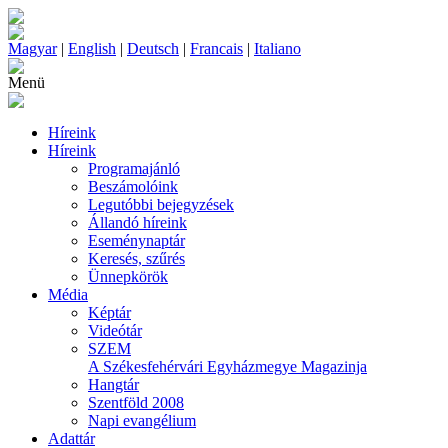
Magyar
|
English
|
Deutsch
|
Francais
|
Italiano
Menü
Híreink
Híreink
Programajánló
Beszámolóink
Legutóbbi bejegyzések
Állandó híreink
Eseménynaptár
Keresés, szűrés
Ünnepkörök
Média
Képtár
Videótár
SZEM
A Székesfehérvári Egyházmegye Magazinja
Hangtár
Szentföld 2008
Napi evangélium
Adattár