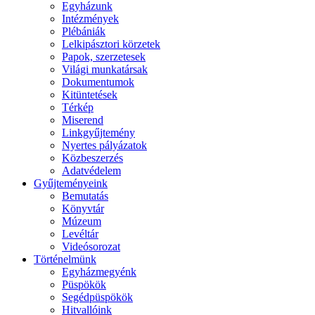
Egyházunk
Intézmények
Plébániák
Lelkipásztori körzetek
Papok, szerzetesek
Világi munkatársak
Dokumentumok
Kitüntetések
Térkép
Miserend
Linkgyűjtemény
Nyertes pályázatok
Közbeszerzés
Adatvédelem
Gyűjteményeink
Bemutatás
Könyvtár
Múzeum
Levéltár
Videósorozat
Történelmünk
Egyházmegyénk
Püspökök
Segédpüspökök
Hitvallóink