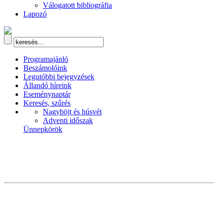
Válogatott bibliográfia
Lapozó
Programajánló
Beszámolóink
Legutóbbi bejegyzések
Állandó híreink
Eseménynaptár
Keresés, szűrés
Nagyböjt és húsvét
Adventi időszak
Ünnepkörök