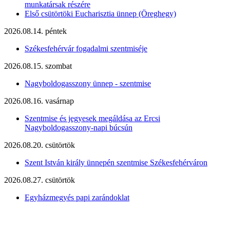
munkatársak részére
Első csütörtöki Eucharisztia ünnep (Öreghegy)
2026.08.14. péntek
Székesfehérvár fogadalmi szentmiséje
2026.08.15. szombat
Nagyboldogasszony ünnep - szentmise
2026.08.16. vasárnap
Szentmise és jegyesek megáldása az Ercsi
Nagyboldogasszony-napi búcsún
2026.08.20. csütörtök
Szent István király ünnepén szentmise Székesfehérváron
2026.08.27. csütörtök
Egyházmegyés papi zarándoklat