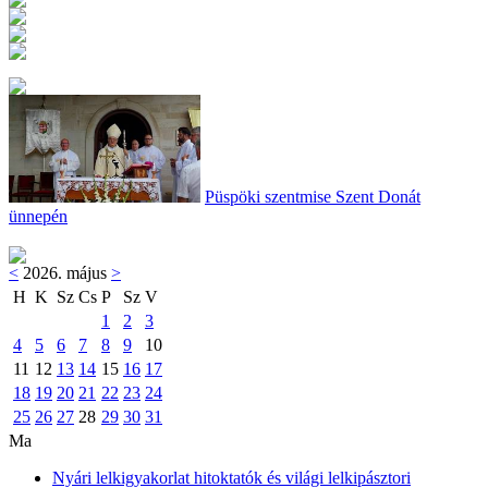
Püspöki szentmise Szent Donát
ünnepén
<
2026. május
>
H
K
Sz
Cs
P
Sz
V
1
2
3
4
5
6
7
8
9
10
11
12
13
14
15
16
17
18
19
20
21
22
23
24
25
26
27
28
29
30
31
Ma
Nyári lelkigyakorlat hitoktatók és világi lelkipásztori