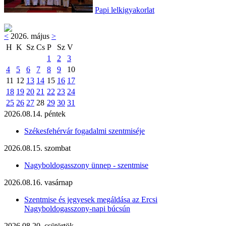
Papi lelkigyakorlat
<
2026. május
>
H
K
Sz
Cs
P
Sz
V
1
2
3
4
5
6
7
8
9
10
11
12
13
14
15
16
17
18
19
20
21
22
23
24
25
26
27
28
29
30
31
2026.08.14. péntek
Székesfehérvár fogadalmi szentmiséje
2026.08.15. szombat
Nagyboldogasszony ünnep - szentmise
2026.08.16. vasárnap
Szentmise és jegyesek megáldása az Ercsi
Nagyboldogasszony-napi búcsún
2026.08.20. csütörtök