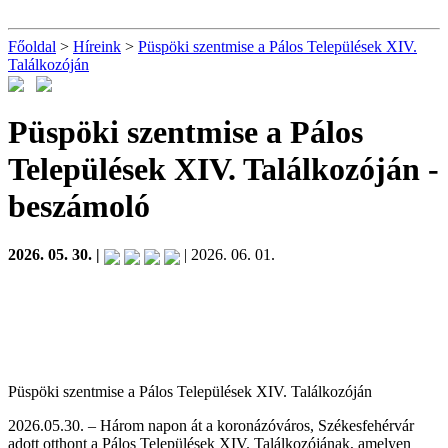
Főoldal
>
Híreink
>
Püspöki szentmise a Pálos Települések XIV.
Találkozóján
Püspöki szentmise a Pálos
Települések XIV. Találkozóján
-
beszámoló
2026. 05. 30. |
| 2026. 06. 01.
Püspöki szentmise a Pálos Települések XIV. Találkozóján
2026.05.30. – Három napon át a koronázóváros, Székesfehérvár
adott otthont a Pálos Települések XIV. Találkozójának, amelyen