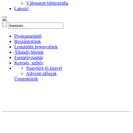
Válogatott bibliográfia
Lapozó
Programajánló
Beszámolóink
Legutóbbi bejegyzések
Állandó híreink
Eseménynaptár
Keresés, szűrés
Nagyböjt és húsvét
Adventi időszak
Ünnepkörök