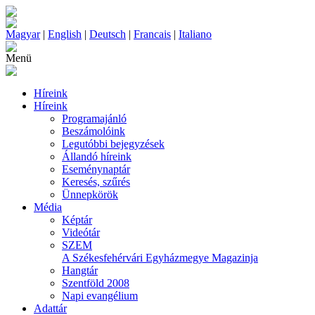
Magyar
|
English
|
Deutsch
|
Francais
|
Italiano
Menü
Híreink
Híreink
Programajánló
Beszámolóink
Legutóbbi bejegyzések
Állandó híreink
Eseménynaptár
Keresés, szűrés
Ünnepkörök
Média
Képtár
Videótár
SZEM
A Székesfehérvári Egyházmegye Magazinja
Hangtár
Szentföld 2008
Napi evangélium
Adattár