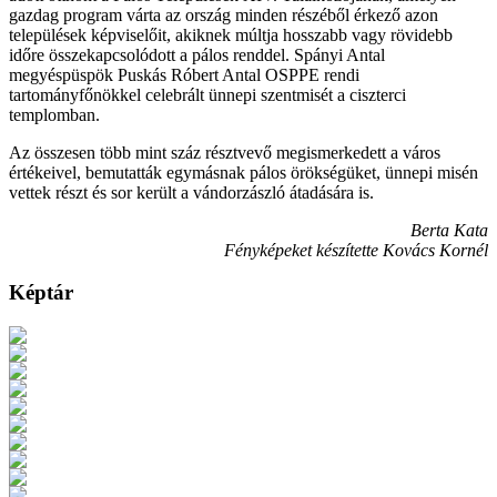
gazdag program várta az ország minden részéből érkező azon
települések képviselőit, akiknek múltja hosszabb vagy rövidebb
időre összekapcsolódott a pálos renddel. Spányi Antal
megyéspüspök Puskás Róbert Antal OSPPE rendi
tartományfőnökkel celebrált ünnepi szentmisét a ciszterci
templomban.
Az összesen több mint száz résztvevő megismerkedett a város
értékeivel, bemutatták egymásnak pálos örökségüket, ünnepi misén
vettek részt és sor került a vándorzászló átadására is.
Berta Kata
Fényképeket készítette Kovács Kornél
Képtár