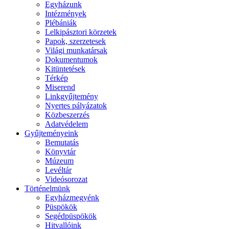
Egyházunk
Intézmények
Plébániák
Lelkipásztori körzetek
Papok, szerzetesek
Világi munkatársak
Dokumentumok
Kitüntetések
Térkép
Miserend
Linkgyűjtemény
Nyertes pályázatok
Közbeszerzés
Adatvédelem
Gyűjteményeink
Bemutatás
Könyvtár
Múzeum
Levéltár
Videósorozat
Történelmünk
Egyházmegyénk
Püspökök
Segédpüspökök
Hitvallóink