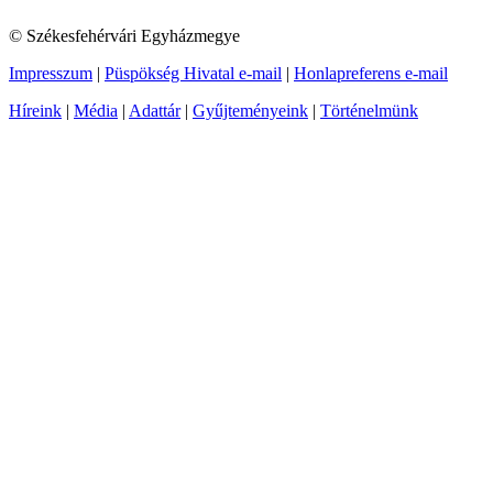
© Székesfehérvári Egyházmegye
Impresszum
|
Püspökség Hivatal e-mail
|
Honlapreferens e-mail
Híreink
|
Média
|
Adattár
|
Gyűjteményeink
|
Történelmünk