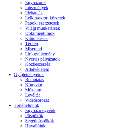
Egyházunk
Intézmények
Plébániák
Lelkipásztori körzetek
Papok, szerzetesek
Világi munkatársak
Dokumentumok
Kitüntetések
Térkép
Miserend
Linkgyűjtemény
Nyertes pályázatok
Közbeszerzés
Adatvédelem
Gyűjteményeink
Bemutatás
Könyvtár
Múzeum
Levéltár
Videósorozat
Történelmünk
Egyházmegyénk
Püspökök
Segédpüspökök
Hitvallóink