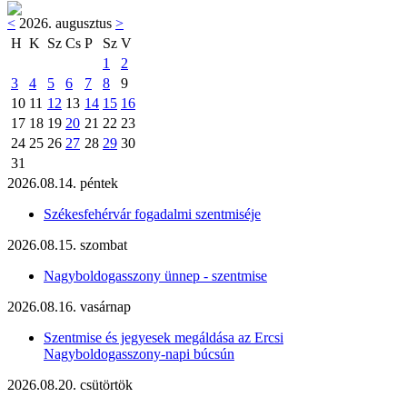
<
2026. augusztus
>
H
K
Sz
Cs
P
Sz
V
1
2
3
4
5
6
7
8
9
10
11
12
13
14
15
16
17
18
19
20
21
22
23
24
25
26
27
28
29
30
31
2026.08.14. péntek
Székesfehérvár fogadalmi szentmiséje
2026.08.15. szombat
Nagyboldogasszony ünnep - szentmise
2026.08.16. vasárnap
Szentmise és jegyesek megáldása az Ercsi
Nagyboldogasszony-napi búcsún
2026.08.20. csütörtök