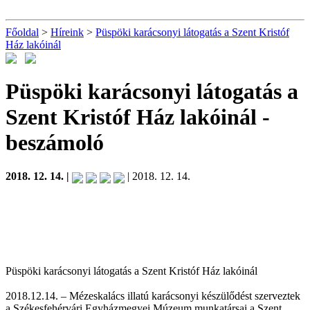
Főoldal
>
Híreink
>
Püspöki karácsonyi látogatás a Szent Kristóf
Ház lakóinál
Püspöki karácsonyi látogatás a
Szent Kristóf Ház lakóinál
-
beszámoló
2018. 12. 14. |
| 2018. 12. 14.
Püspöki karácsonyi látogatás a Szent Kristóf Ház lakóinál
2018.12.14. – Mézeskalács illatú karácsonyi készülődést szerveztek
a Székesfehérvári Egyházmegyei Múzeum munkatársai a Szent