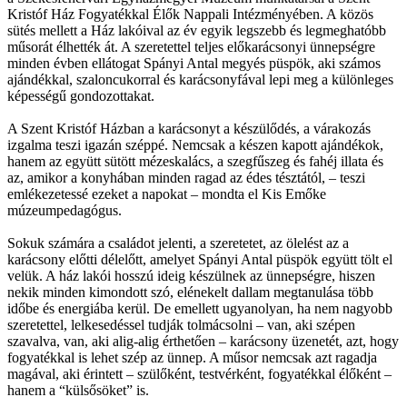
Kristóf Ház Fogyatékkal Élők Nappali Intézményében. A közös
sütés mellett a Ház lakóival az év egyik legszebb és legmeghatóbb
műsorát élhették át. A szeretettel teljes előkarácsonyi ünnepségre
minden évben ellátogat Spányi Antal megyés püspök, aki számos
ajándékkal, szaloncukorral és karácsonyfával lepi meg a különleges
képességű gondozottakat.
A Szent Kristóf Házban a karácsonyt a készülődés, a várakozás
izgalma teszi igazán széppé. Nemcsak a készen kapott ajándékok,
hanem az együtt sütött mézeskalács, a szegfűszeg és fahéj illata és
az, amikor a konyhában minden ragad az édes tésztától, – teszi
emlékezetessé ezeket a napokat – mondta el Kis Emőke
múzeumpedagógus.
Sokuk számára a családot jelenti, a szeretetet, az ölelést az a
karácsony előtti délelőtt, amelyet Spányi Antal püspök együtt tölt el
velük. A ház lakói hosszú ideig készülnek az ünnepségre, hiszen
nekik minden kimondott szó, elénekelt dallam megtanulása több
időbe és energiába kerül. De emellett ugyanolyan, ha nem nagyobb
szeretettel, lelkesedéssel tudják tolmácsolni – van, aki szépen
szavalva, van, aki alig-alig érthetően – karácsony üzenetét, azt, hogy
fogyatékkal is lehet szép az ünnep. A műsor nemcsak azt ragadja
magával, aki érintett – szülőként, testvérként, fogyatékkal élőként –
hanem a “külsősöket” is.