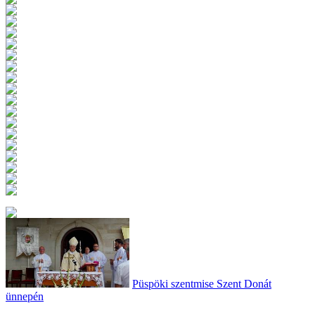
Püspöki szentmise Szent Donát
ünnepén