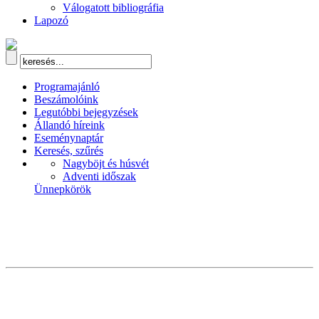
Válogatott bibliográfia
Lapozó
Programajánló
Beszámolóink
Legutóbbi bejegyzések
Állandó híreink
Eseménynaptár
Keresés, szűrés
Nagyböjt és húsvét
Adventi időszak
Ünnepkörök