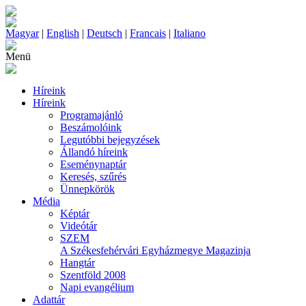
Magyar
|
English
|
Deutsch
|
Francais
|
Italiano
Menü
Híreink
Híreink
Programajánló
Beszámolóink
Legutóbbi bejegyzések
Állandó híreink
Eseménynaptár
Keresés, szűrés
Ünnepkörök
Média
Képtár
Videótár
SZEM
A Székesfehérvári Egyházmegye Magazinja
Hangtár
Szentföld 2008
Napi evangélium
Adattár