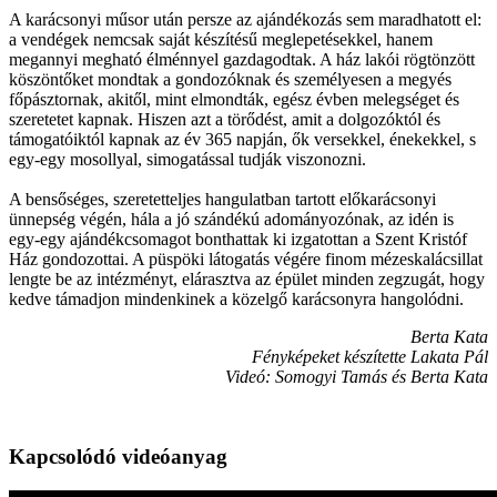
A karácsonyi műsor után persze az ajándékozás sem maradhatott el:
a vendégek nemcsak saját készítésű meglepetésekkel, hanem
megannyi megható élménnyel gazdagodtak. A ház lakói rögtönzött
köszöntőket mondtak a gondozóknak és személyesen a megyés
főpásztornak, akitől, mint elmondták, egész évben melegséget és
szeretetet kapnak. Hiszen azt a törődést, amit a dolgozóktól és
támogatóiktól kapnak az év 365 napján, ők versekkel, énekekkel, s
egy-egy mosollyal, simogatással tudják viszonozni.
A bensőséges, szeretetteljes hangulatban tartott előkarácsonyi
ünnepség végén, hála a jó szándékú adományozónak, az idén is
egy-egy ajándékcsomagot bonthattak ki izgatottan a Szent Kristóf
Ház gondozottai. A püspöki látogatás végére finom mézeskalácsillat
lengte be az intézményt, elárasztva az épület minden zegzugát, hogy
kedve támadjon mindenkinek a közelgő karácsonyra hangolódni.
Berta Kata
Fényképeket készítette Lakata Pál
Videó: Somogyi Tamás és Berta Kata
Kapcsolódó videóanyag