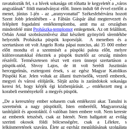
ravatalozták fel, s a hívek sokasága ott róhatta le kegyeletét a „város
angyalának” földi maradványai előtt. Innen indult 68 évvel ezelőtt a
menet, június 1-jén - az „aranyvonattal” Székesfehérvárra hozott
Szent Jobb jelenlétében - a Fábián Gáspár által megtervezett és
felépített fogadalmi emléktemplomba, amit ma az országban
mindenfelé mint
Prohászka-templomot
emlegetnek. Az ott felállított,
Orbán Antal szobrászmûvész által készített gyönyörû síremlékbe
helyezték Prohászka püspök koporsóját. A menetben és a
szertartáson ott volt Angelo Rotta pápai nuncius, aki 35 000 ember
előtt mondta el a szentmisét a püspöki palota előtt, melyre
különvonatokkal érkeztek a püspök tisztelői az ország minden
részéről. Természetesen részt vett ezen ünnepi szertartáson a
püspök-utód, Shvoy Lajos, de itt volt Serédi Jusztinián
hercegprímás, esztergomi érsek, s az egész Magyar Katolikus
Püspöki Kar. Jelen voltak az állami tisztviselők, vezető emberek,
megyei és városi elöljárók. Sírját azóta is zarándokok sokasága
keresi fel, hogy kérjék égi közbenjárását. „- emlékezett meg a
korabeli eseményekről a megyés püspök.
„De a keresztény ember sohasem csak emlékezni akar. Tanulni is
szeretnénk a nagy püspöktől, Isten emberétől, Magyarország
tanítójától és apostolától. ő valóban Isten embere volt. Nem kereste
az emberek tetszését, csak az Istenét. Nem hallgatott az evilág
szerinti okosok földi bölcsességére, csak a Lélekre, s
lelkiismeretének szavára. Élete az egyház megújításának szolgálata