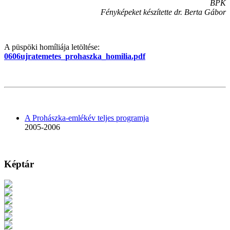
BPK
Fényképeket készítette dr. Berta Gábor
A püspöki homíliája letöltése:
0606ujratemetes_prohaszka_homilia.pdf
A Prohászka-emlékév teljes programja
2005-2006
Képtár