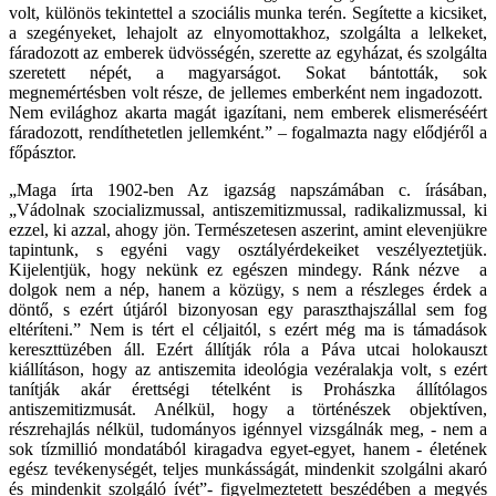
volt, különös tekintettel a szociális munka terén. Segítette a kicsiket,
a szegényeket, lehajolt az elnyomottakhoz, szolgálta a lelkeket,
fáradozott az emberek üdvösségén, szerette az egyházat, és szolgálta
szeretett népét, a magyarságot. Sokat bántották, sok
megnemértésben volt része, de jellemes emberként nem ingadozott.
Nem evilághoz akarta magát igazítani, nem emberek elismeréséért
fáradozott, rendíthetetlen jellemként.” – fogalmazta nagy elődjéről a
főpásztor.
„Maga írta 1902-ben Az igazság napszámában c. írásában,
„Vádolnak szocializmussal, antiszemitizmussal, radikalizmussal, ki
ezzel, ki azzal, ahogy jön. Természetesen aszerint, amint elevenjükre
tapintunk, s egyéni vagy osztályérdekeiket veszélyeztetjük.
Kijelentjük, hogy nekünk ez egészen mindegy. Ránk nézve a
dolgok nem a nép, hanem a közügy, s nem a részleges érdek a
döntő, s ezért útjáról bizonyosan egy paraszthajszállal sem fog
eltéríteni.” Nem is tért el céljaitól, s ezért még ma is támadások
kereszttüzében áll. Ezért állítják róla a Páva utcai holokauszt
kiállításon, hogy az antiszemita ideológia vezéralakja volt, s ezért
tanítják akár érettségi tételként is Prohászka állítólagos
antiszemitizmusát. Anélkül, hogy a történészek objektíven,
részrehajlás nélkül, tudományos igénnyel vizsgálnák meg, - nem a
sok tízmillió mondatából kiragadva egyet-egyet, hanem - életének
egész tevékenységét, teljes munkásságát, mindenkit szolgálni akaró
és mindenkit szolgáló ívét”- figyelmeztetett beszédében a megyés