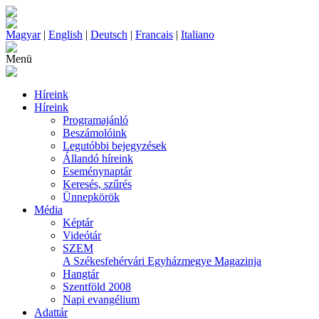
Magyar
|
English
|
Deutsch
|
Francais
|
Italiano
Menü
Híreink
Híreink
Programajánló
Beszámolóink
Legutóbbi bejegyzések
Állandó híreink
Eseménynaptár
Keresés, szűrés
Ünnepkörök
Média
Képtár
Videótár
SZEM
A Székesfehérvári Egyházmegye Magazinja
Hangtár
Szentföld 2008
Napi evangélium
Adattár