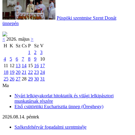
Püspöki szentmise Szent Donát
ünnepén
<
2026. május
>
H
K
Sz
Cs
P
Sz
V
1
2
3
4
5
6
7
8
9
10
11
12
13
14
15
16
17
18
19
20
21
22
23
24
25
26
27
28
29
30
31
Ma
Nyári lelkigyakorlat hitoktatók és világi lelkipásztori
munkatársak részére
Első csütörtöki Eucharisztia ünnep (Öreghegy)
2026.08.14. péntek
Székesfehérvár fogadalmi szentmiséje