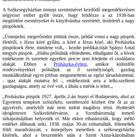
A Székesegyházban ünnepi szentmisével kezdődő megemlékezésen
négyezer ember gyûlt össze, hogy felidézze a az 1938-ban
megtörtént eseményeket és kinyilvánítsa szeretetét, tiszteletét a nagy
püspöknek.
„Ünnepelni, megerősödni jöttünk össze, példát venni a nagy püspök
életéről, s Jézus köré gyûlni, a köré a Jézus köré, aki Prohászka
püspöknek élete, mindene volt„ - kezdte prédikációját Spányi Antal
megyés püspök. „Hiába próbálták elfeledtetni, elhallgatni őt, a hívek
emlékezete és szeretete egyetlen percre sem felejtette el csodálatos
alakját. Ebben a
Prohászka-évben
, amikor különféle
rendezvényekkel próbáljuk az ő személyiségét, gazdag
munkálkodását egyre jobban megismertetni az egész társadalommal,
- igaz alakját mutatva fel -, emlékezünk arra a lelki-szellemi
gazdagságra, amely az övé volt, s általa a miénk is lehet.„
„Prohászka püspök 1927. április 2-án hunyt el Budapesten, ahol az
Egyetemi templom szószékén, szentbeszéd közben érte őt az az
agyvérzés, amelyből már nem tudott magához térni. Holttestét
ideiglenesen Székesfehérváron, a Szentháromság temető
sírkápolnájában helyezték el. Már ekkor elhatározták, hogy méltó
emléket állítanak neki. 1938. május 30-án exhumálták, fölemelték
földi maradványait, s ünnepélyes menetben a székesegyházba
kísérték, ahol a beszentelés után a Szent Anna-kápolnában