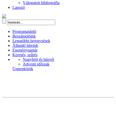
Válogatott bibliográfia
Lapozó
Programajánló
Beszámolóink
Legutóbbi bejegyzések
Állandó híreink
Eseménynaptár
Keresés, szűrés
Nagyböjt és húsvét
Adventi időszak
Ünnepkörök