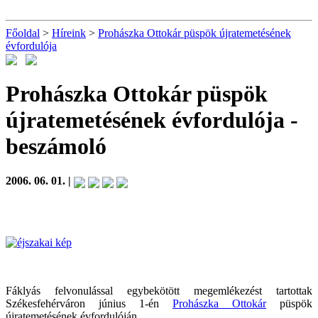
Főoldal
>
Híreink
>
Prohászka Ottokár püspök újratemetésének
évfordulója
Prohászka Ottokár püspök
újratemetésének évfordulója
-
beszámoló
2006. 06. 01. |
Fáklyás felvonulással egybekötött megemlékezést tartottak
Székesfehérváron június 1-én
Prohászka Ottokár
püspök
újratemetésének évfordulóján.