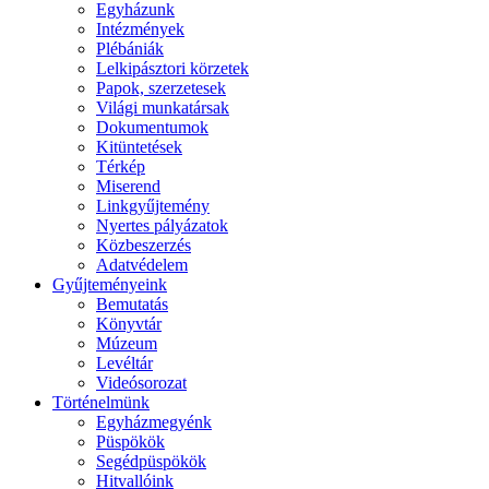
Egyházunk
Intézmények
Plébániák
Lelkipásztori körzetek
Papok, szerzetesek
Világi munkatársak
Dokumentumok
Kitüntetések
Térkép
Miserend
Linkgyűjtemény
Nyertes pályázatok
Közbeszerzés
Adatvédelem
Gyűjteményeink
Bemutatás
Könyvtár
Múzeum
Levéltár
Videósorozat
Történelmünk
Egyházmegyénk
Püspökök
Segédpüspökök
Hitvallóink