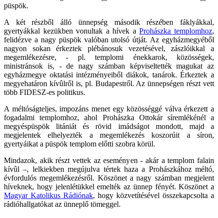
püspök.
A két részből álló ünnepség második részében fáklyákkal,
gyertyákkal kezükben vonultak a hívek a
Prohászka templomhoz
,
felidézve a nagy püspök valóban utolsó útját. Az egyházmegyéből
nagyon sokan érkeztek plébánosuk vezetésével, zászlóikkal a
megemlékezésre, - pl. templomi énekkarok, közösségek,
ministránsok is, - de nagy számban képviseltették magukat az
egyházmegye oktatási intézményeiből diákok, tanárok. Érkeztek a
megyehatáron kívûlről is, pl. Budapestről. Az ünnepségen részt vett
több FIDESZ-es politikus.
A méltóságteljes, impozáns menet egy közösséggé válva érkezett a
fogadalmi templomhoz, ahol Prohászka Ottokár síremlékénél a
megyéspüspök litániát és rövid imádságot mondott, majd a
megjelentek elhelyezték a megemlékezés koszorúit a síron,
gyertyáikat a püspök templom előtti szobra körül.
Mindazok, akik részt vettek az eseményen - akár a templom falain
kívûl –, lelkiekben megújulva tértek haza a Prohászkához méltó,
évfordulós megemlékezésről. Köszönet a nagy számban megjelent
híveknek, hogy jelenlétükkel emelték az ünnep fényét. Köszönet a
Magyar Katolikus Rádiónak
, hogy közvetítésével összekapcsolta a
rádióhallgatókat az ünneplő tömeggel.